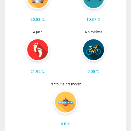
60.83 %
10.37 %
À pied
À bicyclette
21.92 %
0.08 %
Par tout autre moyen
6.8 %