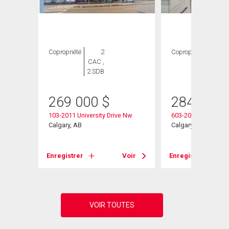
Copropriété
2
Copropriété
2
CAC ,
CAC ,
2 SDB
2 SDB
269 000
$
284 900
Nw
103-2011 University Drive Nw
603-2011 University
Calgary, AB
Calgary, AB
Voir
Enregistrer
Voir
Enregistrer