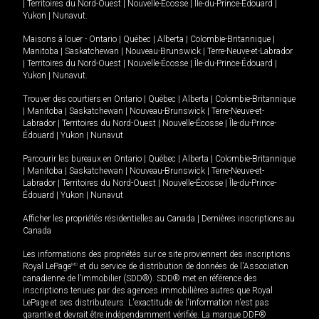
|
Territoires du Nord-Ouest
|
Nouvelle-Écosse
|
Île-du-Prince-Édouard
|
Yukon
|
Nunavut
.
Maisons à louer -
Ontario
|
Québec
|
Alberta
|
Colombie-Britannique
|
Manitoba
|
Saskatchewan
|
Nouveau-Brunswick
|
Terre-Neuve-et-Labrador
|
Territoires du Nord-Ouest
|
Nouvelle-Écosse
|
Île-du-Prince-Édouard
|
Yukon
|
Nunavut
.
Trouver des courtiers en
Ontario
|
Québec
|
Alberta
|
Colombie-Britannique
|
Manitoba
|
Saskatchewan
|
Nouveau-Brunswick
|
Terre-Neuve-et-
Labrador
|
Territoires du Nord-Ouest
|
Nouvelle-Écosse
|
Île-du-Prince-
Édouard
|
Yukon
|
Nunavut
Parcourir les bureaux en
Ontario
|
Québec
|
Alberta
|
Colombie-Britannique
|
Manitoba
|
Saskatchewan
|
Nouveau-Brunswick
|
Terre-Neuve-et-
Labrador
|
Territoires du Nord-Ouest
|
Nouvelle-Écosse
|
Île-du-Prince-
Édouard
|
Yukon
|
Nunavut
Afficher les propriétés résidentielles au Canada
|
Dernières inscriptions au
Canada
Les informations des propriétés sur ce site proviennent des inscriptions
Royal LePage
MD
et du service de distribution de données de l'Association
canadienne de l’immobilier (SDD®). SDD® met en référence des
inscriptions tenues par des agences immobilières autres que Royal
LePage et ses distributeurs. L'exactitude de l'information n'est pas
garantie et devrait être indépendamment vérifiée. La marque DDF®