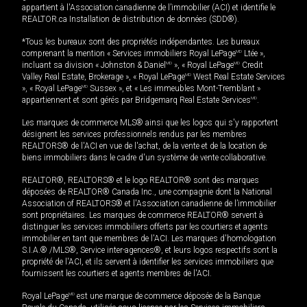
appartient à l'Association canadienne de l’immobilier (ACI) et identifie le
REALTOR.ca Installation de distribution de données (SDD®).
*Tous les bureaux sont des propriétés indépendantes. Les bureaux
comprenant la mention « Services immobiliers Royal LePage
MD
Ltée »,
incluant sa division « Johnston & Daniel
MD
», « Royal LePage
MD
Credit
Valley Real Estate, Brokerage », « Royal LePage
MD
West Real Estate Services
», « Royal LePage
MD
Sussex », et « Les immeubles Mont-Tremblant »
appartiennent et sont gérés par Bridgemarq Real Estate Services
MD
.
Les marques de commerce MLS® ainsi que les logos qui s'y rapportent
désignent les services professionnels rendus par les membres
REALTORS® de l'ACI en vue de l'achat, de la vente et de la location de
biens immobiliers dans le cadre d'un système de vente collaborative.
REALTOR®, REALTORS® et le logo REALTOR® sont des marques
déposées de REALTOR® Canada Inc., une compagnie dont la National
Association of REALTORS® et l'Association canadienne de l’immobilier
sont propriétaires. Les marques de commerce REALTOR® servent à
distinguer les services immobiliers offerts par les courtiers et agents
immobilier en tant que membres de l'ACI. Les marques d'homologation
S.I.A.® /MLS®, Service inter-agences®, et leurs logos respectifs sont la
propriété de l'ACI, et ils servent à identifier les services immobiliers que
fournissent les courtiers et agents membres de l'ACI.
Royal LePage
MD
est une marque de commerce déposée de la Banque