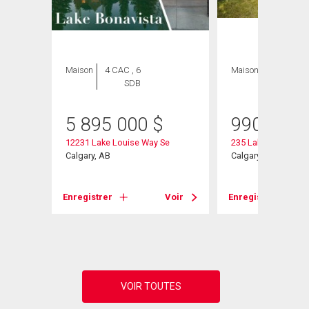
Maison
4 CAC , 6
Maison
5 CAC , 3
SDB
SDB
5 895 000
$
990 000
12231 Lake Louise Way Se
235 Lake Rosen Cre
Calgary, AB
Calgary, AB
Enregistrer
Voir
Enregistrer
Voir