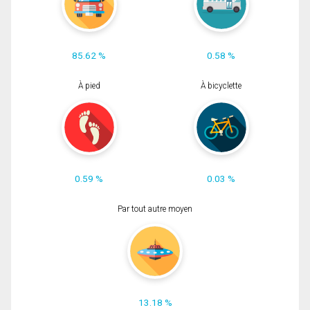
85.62 %
0.58 %
À pied
À bicyclette
0.59 %
0.03 %
Par tout autre moyen
13.18 %