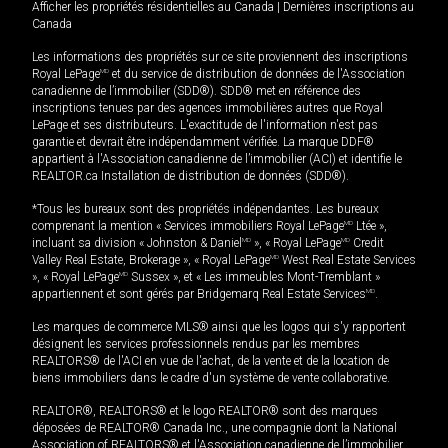
Afficher les propriétés résidentielles au Canada
|
Dernières inscriptions au
Canada
Les informations des propriétés sur ce site proviennent des inscriptions
Royal LePage
MD
et du service de distribution de données de l'Association
canadienne de l’immobilier (SDD®). SDD® met en référence des
inscriptions tenues par des agences immobilières autres que Royal
LePage et ses distributeurs. L'exactitude de l'information n'est pas
garantie et devrait être indépendamment vérifiée. La marque DDF®
appartient à l'Association canadienne de l’immobilier (ACI) et identifie le
REALTOR.ca Installation de distribution de données (SDD®).
*Tous les bureaux sont des propriétés indépendantes. Les bureaux
comprenant la mention « Services immobiliers Royal LePage
MD
Ltée »,
incluant sa division « Johnston & Daniel
MD
», « Royal LePage
MD
Credit
Valley Real Estate, Brokerage », « Royal LePage
MD
West Real Estate Services
», « Royal LePage
MD
Sussex », et « Les immeubles Mont-Tremblant »
appartiennent et sont gérés par Bridgemarq Real Estate Services
MD
.
Les marques de commerce MLS® ainsi que les logos qui s'y rapportent
désignent les services professionnels rendus par les membres
REALTORS® de l'ACI en vue de l'achat, de la vente et de la location de
biens immobiliers dans le cadre d'un système de vente collaborative.
REALTOR®, REALTORS® et le logo REALTOR® sont des marques
déposées de REALTOR® Canada Inc., une compagnie dont la National
Association of REALTORS® et l'Association canadienne de l’immobilier