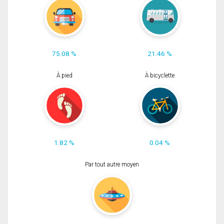
75.08 %
21.46 %
À pied
À bicyclette
1.82 %
0.04 %
Par tout autre moyen