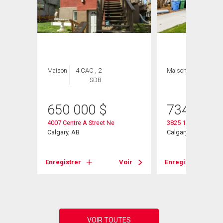
Maison
4 CAC , 2
Maison
3 CAC , 4
SDB
SDB
650 000
$
734 999
4007 Centre A Street Ne
3825 1 Street Ne
Calgary, AB
Calgary, AB
Voir
Enregistrer
Voir
Enregistrer