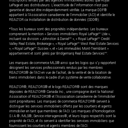
inscriptions tenues par des agences immobilières autres que Royal
LePage et ses distributeurs. L'exactitude de l'information n'est pas
garantie et devrait être indépendamment vérifiée. La marque DDF®
appartient à l'Association canadienne de l’immobilier (ACI) et identifie le
REALTOR.ca Installation de distribution de données (SDD®).
*Tous les bureaux sont des propriétés indépendantes. Les bureaux
comprenant la mention « Services immobiliers Royal LePage
MD
Ltée »,
incluant sa division « Johnston & Daniel
MD
», « Royal LePage
MD
Credit
Valley Real Estate, Brokerage », « Royal LePage
MD
West Real Estate Services
», « Royal LePage
MD
Sussex », et « Les immeubles Mont-Tremblant »
appartiennent et sont gérés par Bridgemarq Real Estate Services
MD
.
Les marques de commerce MLS® ainsi que les logos qui s'y rapportent
désignent les services professionnels rendus par les membres
REALTORS® de l'ACI en vue de l'achat, de la vente et de la location de
biens immobiliers dans le cadre d'un système de vente collaborative.
REALTOR®, REALTORS® et le logo REALTOR® sont des marques
déposées de REALTOR® Canada Inc., une compagnie dont la National
Association of REALTORS® et l'Association canadienne de l’immobilier
sont propriétaires. Les marques de commerce REALTOR® servent à
distinguer les services immobiliers offerts par les courtiers et agents
immobilier en tant que membres de l'ACI. Les marques d'homologation
S.I.A.® /MLS®, Service inter-agences®, et leurs logos respectifs sont la
propriété de l'ACI, et ils servent à identifier les services immobiliers que
fournissent les courtiers et agents membres de l'ACI.