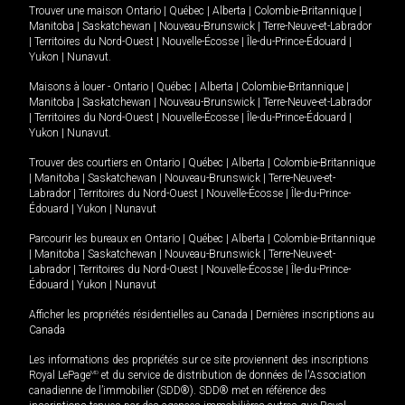
Trouver une maison
Ontario
|
Québec
|
Alberta
|
Colombie-Britannique
|
Manitoba
|
Saskatchewan
|
Nouveau-Brunswick
|
Terre-Neuve-et-Labrador
|
Territoires du Nord-Ouest
|
Nouvelle-Écosse
|
Île-du-Prince-Édouard
|
Yukon
|
Nunavut
.
Maisons à louer -
Ontario
|
Québec
|
Alberta
|
Colombie-Britannique
|
Manitoba
|
Saskatchewan
|
Nouveau-Brunswick
|
Terre-Neuve-et-Labrador
|
Territoires du Nord-Ouest
|
Nouvelle-Écosse
|
Île-du-Prince-Édouard
|
Yukon
|
Nunavut
.
Trouver des courtiers en
Ontario
|
Québec
|
Alberta
|
Colombie-Britannique
|
Manitoba
|
Saskatchewan
|
Nouveau-Brunswick
|
Terre-Neuve-et-
Labrador
|
Territoires du Nord-Ouest
|
Nouvelle-Écosse
|
Île-du-Prince-
Édouard
|
Yukon
|
Nunavut
Parcourir les bureaux en
Ontario
|
Québec
|
Alberta
|
Colombie-Britannique
|
Manitoba
|
Saskatchewan
|
Nouveau-Brunswick
|
Terre-Neuve-et-
Labrador
|
Territoires du Nord-Ouest
|
Nouvelle-Écosse
|
Île-du-Prince-
Édouard
|
Yukon
|
Nunavut
Afficher les propriétés résidentielles au Canada
|
Dernières inscriptions au
Canada
Les informations des propriétés sur ce site proviennent des inscriptions
Royal LePage
MD
et du service de distribution de données de l'Association
canadienne de l’immobilier (SDD®). SDD® met en référence des