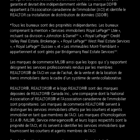
garantie et devrait être indépendamment vérifiée. La marque DDF®
appartient à l'Association canadienne de l’immobilier (ACI) et identifie le
REALTOR.ca Installation de distribution de données (SDD®).
*Tous les bureaux sont des propriétés indépendantes. Les bureaux
comprenant la mention « Services immobiliers Royal LePage
MD
Ltée »,
incluant sa division « Johnston & Daniel
MD
», « Royal LePage
MD
Credit
Valley Real Estate, Brokerage », « Royal LePage
MD
West Real Estate Services
», « Royal LePage
MD
Sussex », et « Les immeubles Mont-Tremblant »
appartiennent et sont gérés par Bridgemarq Real Estate Services
MD
.
Les marques de commerce MLS® ainsi que les logos qui s'y rapportent
désignent les services professionnels rendus par les membres
REALTORS® de l'ACI en vue de l'achat, de la vente et de la location de
biens immobiliers dans le cadre d'un système de vente collaborative.
REALTOR®, REALTORS® et le logo REALTOR® sont des marques
déposées de REALTOR® Canada Inc., une compagnie dont la National
Association of REALTORS® et l'Association canadienne de l’immobilier
sont propriétaires. Les marques de commerce REALTOR® servent à
distinguer les services immobiliers offerts par les courtiers et agents
immobilier en tant que membres de l'ACI. Les marques d'homologation
S.I.A.® /MLS®, Service inter-agences®, et leurs logos respectifs sont la
propriété de l'ACI, et ils servent à identifier les services immobiliers que
fournissent les courtiers et agents membres de l'ACI.