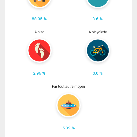
88.05 %
3.6 %
À pied
À bicyclette
2.96 %
0.0 %
Par tout autre moyen
5.39 %