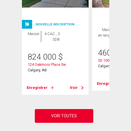
NOUVELLE INSCRIPTION
Maison
2 CAC ,
Maison
4 CAC , 3
en rangée
2 SDB
SDB
460 000
824 000
$
Sw
52-10030 Oakmoor
124 Oakmoor Place Sw
Calgary, AB
Calgary, AB
Voir
Enregistrer
Enregistrer
Voir