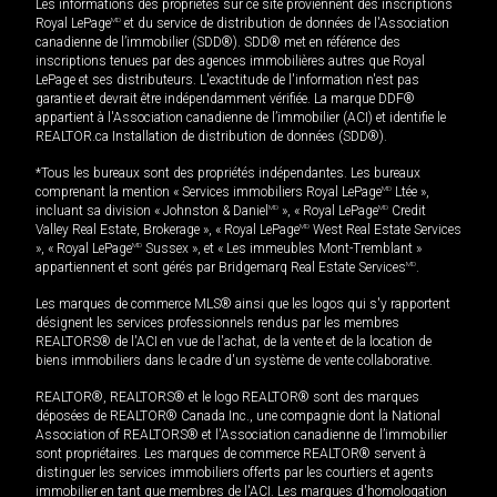
Les informations des propriétés sur ce site proviennent des inscriptions
Royal LePage
MD
et du service de distribution de données de l'Association
canadienne de l’immobilier (SDD®). SDD® met en référence des
inscriptions tenues par des agences immobilières autres que Royal
LePage et ses distributeurs. L'exactitude de l'information n'est pas
garantie et devrait être indépendamment vérifiée. La marque DDF®
appartient à l'Association canadienne de l’immobilier (ACI) et identifie le
REALTOR.ca Installation de distribution de données (SDD®).
*Tous les bureaux sont des propriétés indépendantes. Les bureaux
comprenant la mention « Services immobiliers Royal LePage
MD
Ltée »,
incluant sa division « Johnston & Daniel
MD
», « Royal LePage
MD
Credit
Valley Real Estate, Brokerage », « Royal LePage
MD
West Real Estate Services
», « Royal LePage
MD
Sussex », et « Les immeubles Mont-Tremblant »
appartiennent et sont gérés par Bridgemarq Real Estate Services
MD
.
Les marques de commerce MLS® ainsi que les logos qui s'y rapportent
désignent les services professionnels rendus par les membres
REALTORS® de l'ACI en vue de l'achat, de la vente et de la location de
biens immobiliers dans le cadre d'un système de vente collaborative.
REALTOR®, REALTORS® et le logo REALTOR® sont des marques
déposées de REALTOR® Canada Inc., une compagnie dont la National
Association of REALTORS® et l'Association canadienne de l’immobilier
sont propriétaires. Les marques de commerce REALTOR® servent à
distinguer les services immobiliers offerts par les courtiers et agents
immobilier en tant que membres de l'ACI. Les marques d'homologation