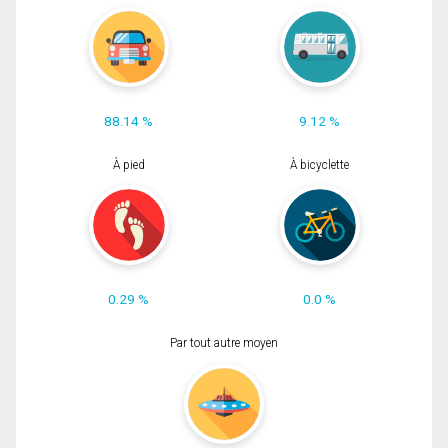
88.14 %
9.12 %
À pied
À bicyclette
0.29 %
0.0 %
Par tout autre moyen