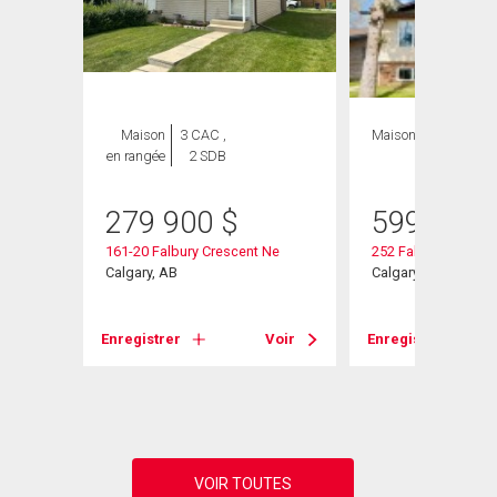
Maison
3 CAC ,
Maison
5 CAC , 3
en rangée
2 SDB
SDB
279 900
$
599 999
g Ne
161-20 Falbury Crescent Ne
252 Fallswater Roa
Calgary, AB
Calgary, AB
Voir
Enregistrer
Voir
Enregistrer