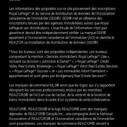
Les informations des propriétés sur ce site proviennent des inscriptions
Royal LePage
MD
et du service de distribution de données de l'Association
canadienne de l’immobilier (SDD®). SDD® met en référence des
inscriptions tenues par des agences immobilières autres que Royal
LePage et ses distributeurs. L'exactitude de l'information n'est pas
garantie et devrait être indépendamment vérifiée. La marque DDF®
appartient à l'Association canadienne de l’immobilier (ACI) et identifie le
REALTOR.ca Installation de distribution de données (SDD®).
*Tous les bureaux sont des propriétés indépendantes. Les bureaux
comprenant la mention « Services immobiliers Royal LePage
MD
Ltée »,
incluant sa division « Johnston & Daniel
MD
», « Royal LePage
MD
Credit
Valley Real Estate, Brokerage », « Royal LePage
MD
West Real Estate Services
», « Royal LePage
MD
Sussex », et « Les immeubles Mont-Tremblant »
appartiennent et sont gérés par Bridgemarq Real Estate Services
MD
.
Les marques de commerce MLS® ainsi que les logos qui s'y rapportent
désignent les services professionnels rendus par les membres
REALTORS® de l'ACI en vue de l'achat, de la vente et de la location de
biens immobiliers dans le cadre d'un système de vente collaborative.
REALTOR®, REALTORS® et le logo REALTOR® sont des marques
déposées de REALTOR® Canada Inc., une compagnie dont la National
Association of REALTORS® et l'Association canadienne de l’immobilier
sont propriétaires. Les marques de commerce REALTOR® servent à