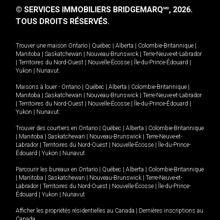
© SERVICES IMMOBILIERS BRIDGEMARQ
, 2026.
MD
TOUS DROITS RÉSERVÉS.
Trouver une maison
Ontario
|
Québec
|
Alberta
|
Colombie-Britannique
|
Manitoba
|
Saskatchewan
|
Nouveau-Brunswick
|
Terre-Neuve-et-Labrador
|
Territoires du Nord-Ouest
|
Nouvelle-Écosse
|
Île-du-Prince-Édouard
|
Yukon
|
Nunavut
.
Maisons à louer -
Ontario
|
Québec
|
Alberta
|
Colombie-Britannique
|
Manitoba
|
Saskatchewan
|
Nouveau-Brunswick
|
Terre-Neuve-et-Labrador
|
Territoires du Nord-Ouest
|
Nouvelle-Écosse
|
Île-du-Prince-Édouard
|
Yukon
|
Nunavut
.
Trouver des courtiers en
Ontario
|
Québec
|
Alberta
|
Colombie-Britannique
|
Manitoba
|
Saskatchewan
|
Nouveau-Brunswick
|
Terre-Neuve-et-
Labrador
|
Territoires du Nord-Ouest
|
Nouvelle-Écosse
|
Île-du-Prince-
Édouard
|
Yukon
|
Nunavut
Parcourir les bureaux en
Ontario
|
Québec
|
Alberta
|
Colombie-Britannique
|
Manitoba
|
Saskatchewan
|
Nouveau-Brunswick
|
Terre-Neuve-et-
Labrador
|
Territoires du Nord-Ouest
|
Nouvelle-Écosse
|
Île-du-Prince-
Édouard
|
Yukon
|
Nunavut
Afficher les propriétés résidentielles au Canada
|
Dernières inscriptions au
Canada