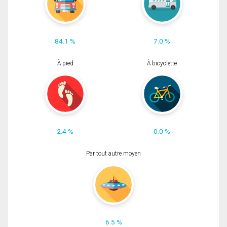
84.1 %
7.0 %
À pied
À bicyclette
2.4 %
0.0 %
Par tout autre moyen
6.5 %