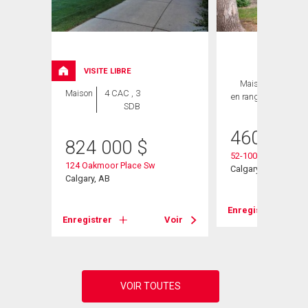
VISITE LIBRE
Maison
2 CAC ,
Maison
4 CAC , 3
en rangée
2 SDB
SDB
460 000
824 000
$
Sw
52-10030 Oakmoor
124 Oakmoor Place Sw
Calgary, AB
Calgary, AB
Voir
Enregistrer
Enregistrer
Voir