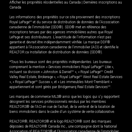
Afficher les propriétés résidentielles au Canada
|
Dernières inscriptions au
Canada
Les informations des propriétés sur ce site proviennent des inscriptions
Royal LePage
MD
et du service de distribution de données de l'Association
canadienne de l’immobilier (SDD®). SDD® met en référence des
inscriptions tenues par des agences immobilières autres que Royal
LePage et ses distributeurs. L'exactitude de l'information n'est pas
garantie et devrait être indépendamment vérifiée. La marque DDF®
appartient à l'Association canadienne de l’immobilier (ACI) et identifie le
REALTOR.ca Installation de distribution de données (SDD®).
*Tous les bureaux sont des propriétés indépendantes. Les bureaux
comprenant la mention « Services immobiliers Royal LePage
MD
Ltée »,
incluant sa division « Johnston & Daniel
MD
», « Royal LePage
MD
Credit
Valley Real Estate, Brokerage », « Royal LePage
MD
West Real Estate Services
», « Royal LePage
MD
Sussex », et « Les immeubles Mont-Tremblant »
appartiennent et sont gérés par Bridgemarq Real Estate Services
MD
.
Les marques de commerce MLS® ainsi que les logos qui s'y rapportent
désignent les services professionnels rendus par les membres
REALTORS® de l'ACI en vue de l'achat, de la vente et de la location de
biens immobiliers dans le cadre d'un système de vente collaborative.
REALTOR®, REALTORS® et le logo REALTOR® sont des marques
déposées de REALTOR® Canada Inc., une compagnie dont la National
Association of REALTORS® et l'Association canadienne de l’immobilier