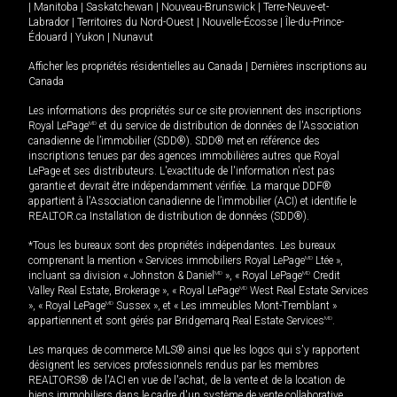
|
Manitoba
|
Saskatchewan
|
Nouveau-Brunswick
|
Terre-Neuve-et-
Labrador
|
Territoires du Nord-Ouest
|
Nouvelle-Écosse
|
Île-du-Prince-
Édouard
|
Yukon
|
Nunavut
Afficher les propriétés résidentielles au Canada
|
Dernières inscriptions au
Canada
Les informations des propriétés sur ce site proviennent des inscriptions
Royal LePage
MD
et du service de distribution de données de l'Association
canadienne de l’immobilier (SDD®). SDD® met en référence des
inscriptions tenues par des agences immobilières autres que Royal
LePage et ses distributeurs. L'exactitude de l'information n'est pas
garantie et devrait être indépendamment vérifiée. La marque DDF®
appartient à l'Association canadienne de l’immobilier (ACI) et identifie le
REALTOR.ca Installation de distribution de données (SDD®).
*Tous les bureaux sont des propriétés indépendantes. Les bureaux
comprenant la mention « Services immobiliers Royal LePage
MD
Ltée »,
incluant sa division « Johnston & Daniel
MD
», « Royal LePage
MD
Credit
Valley Real Estate, Brokerage », « Royal LePage
MD
West Real Estate Services
», « Royal LePage
MD
Sussex », et « Les immeubles Mont-Tremblant »
appartiennent et sont gérés par Bridgemarq Real Estate Services
MD
.
Les marques de commerce MLS® ainsi que les logos qui s'y rapportent
désignent les services professionnels rendus par les membres
REALTORS® de l'ACI en vue de l'achat, de la vente et de la location de
biens immobiliers dans le cadre d'un système de vente collaborative.