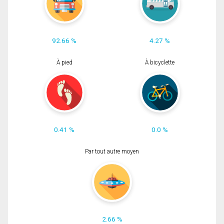
92.66 %
4.27 %
À pied
À bicyclette
0.41 %
0.0 %
Par tout autre moyen
2.66 %