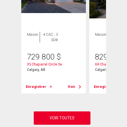
ION
Maison
4 CAC , 3
Maison
3 CAC , 3
SDB
SDB
729 800
$
829 900
35 Chaparral Circle Se
69 Chaparral Villas 
Calgary, AB
Calgary, AB
Enregistrer
Voir
Enregistrer
Voir