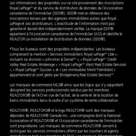
Les informations des propriétés sur ce site proviennent des inscriptions
Royal LePage
MD
et du service de distribution de données de l'Association
canadienne de l’immobilier (SDD®). SDD® met en référence des
inscriptions tenues par des agences immobilières autres que Royal
LePage et ses distributeurs. L'exactitude de l'information n'est pas
garantie et devrait être indépendamment vérifiée. La marque DDF®
appartient à l'Association canadienne de l’immobilier (ACI) et identifie le
REALTOR.ca Installation de distribution de données (SDD®).
*Tous les bureaux sont des propriétés indépendantes. Les bureaux
comprenant la mention « Services immobiliers Royal LePage
MD
Ltée »,
incluant sa division « Johnston & Daniel
MD
», « Royal LePage
MD
Credit
Valley Real Estate, Brokerage », « Royal LePage
MD
West Real Estate Services
», « Royal LePage
MD
Sussex », et « Les immeubles Mont-Tremblant »
appartiennent et sont gérés par Bridgemarq Real Estate Services
MD
.
Les marques de commerce MLS® ainsi que les logos qui s'y rapportent
désignent les services professionnels rendus par les membres
REALTORS® de l'ACI en vue de l'achat, de la vente et de la location de
biens immobiliers dans le cadre d'un système de vente collaborative.
REALTOR®, REALTORS® et le logo REALTOR® sont des marques
déposées de REALTOR® Canada Inc., une compagnie dont la National
Association of REALTORS® et l'Association canadienne de l’immobilier
sont propriétaires. Les marques de commerce REALTOR® servent à
distinguer les services immobiliers offerts par les courtiers et agents