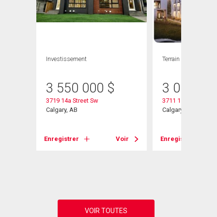
ION
Investissement
Terrain
3 550 000
$
3 000 00
3719 14a Street Sw
3711 15 Street Sw
Calgary, AB
Calgary, AB
Enregistrer
Voir
Enregistrer
Voir