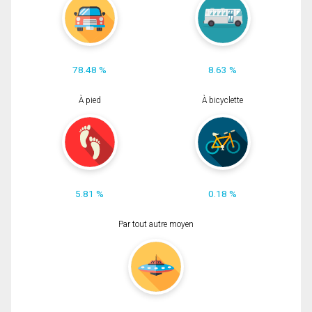
78.48 %
8.63 %
À pied
À bicyclette
5.81 %
0.18 %
Par tout autre moyen