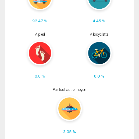
92.47 %
4.45 %
À pied
À bicyclette
0.0 %
0.0 %
Par tout autre moyen
3.08 %