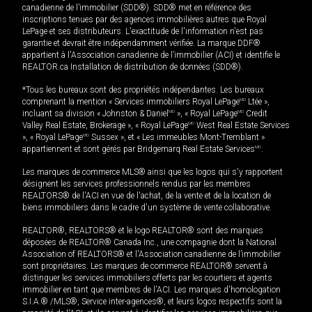
canadienne de l’immobilier (SDD®). SDD® met en référence des
inscriptions tenues par des agences immobilières autres que Royal
LePage et ses distributeurs. L'exactitude de l'information n'est pas
garantie et devrait être indépendamment vérifiée. La marque DDF®
appartient à l'Association canadienne de l’immobilier (ACI) et identifie le
REALTOR.ca Installation de distribution de données (SDD®).
*Tous les bureaux sont des propriétés indépendantes. Les bureaux
comprenant la mention « Services immobiliers Royal LePage
MD
Ltée »,
incluant sa division « Johnston & Daniel
MD
», « Royal LePage
MD
Credit
Valley Real Estate, Brokerage », « Royal LePage
MD
West Real Estate Services
», « Royal LePage
MD
Sussex », et « Les immeubles Mont-Tremblant »
appartiennent et sont gérés par Bridgemarq Real Estate Services
MD
.
Les marques de commerce MLS® ainsi que les logos qui s'y rapportent
désignent les services professionnels rendus par les membres
REALTORS® de l'ACI en vue de l'achat, de la vente et de la location de
biens immobiliers dans le cadre d'un système de vente collaborative.
REALTOR®, REALTORS® et le logo REALTOR® sont des marques
déposées de REALTOR® Canada Inc., une compagnie dont la National
Association of REALTORS® et l'Association canadienne de l’immobilier
sont propriétaires. Les marques de commerce REALTOR® servent à
distinguer les services immobiliers offerts par les courtiers et agents
immobilier en tant que membres de l'ACI. Les marques d'homologation
S.I.A.® /MLS®, Service inter-agences®, et leurs logos respectifs sont la