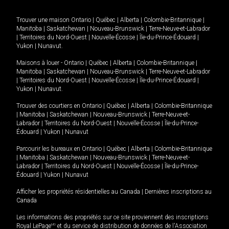
Trouver une maison
Ontario
|
Québec
|
Alberta
|
Colombie-Britannique
|
Manitoba
|
Saskatchewan
|
Nouveau-Brunswick
|
Terre-Neuve-et-Labrador
|
Territoires du Nord-Ouest
|
Nouvelle-Écosse
|
Île-du-Prince-Édouard
|
Yukon
|
Nunavut
.
Maisons à louer -
Ontario
|
Québec
|
Alberta
|
Colombie-Britannique
|
Manitoba
|
Saskatchewan
|
Nouveau-Brunswick
|
Terre-Neuve-et-Labrador
|
Territoires du Nord-Ouest
|
Nouvelle-Écosse
|
Île-du-Prince-Édouard
|
Yukon
|
Nunavut
.
Trouver des courtiers en
Ontario
|
Québec
|
Alberta
|
Colombie-Britannique
|
Manitoba
|
Saskatchewan
|
Nouveau-Brunswick
|
Terre-Neuve-et-
Labrador
|
Territoires du Nord-Ouest
|
Nouvelle-Écosse
|
Île-du-Prince-
Édouard
|
Yukon
|
Nunavut
Parcourir les bureaux en
Ontario
|
Québec
|
Alberta
|
Colombie-Britannique
|
Manitoba
|
Saskatchewan
|
Nouveau-Brunswick
|
Terre-Neuve-et-
Labrador
|
Territoires du Nord-Ouest
|
Nouvelle-Écosse
|
Île-du-Prince-
Édouard
|
Yukon
|
Nunavut
Afficher les propriétés résidentielles au Canada
|
Dernières inscriptions au
Canada
Les informations des propriétés sur ce site proviennent des inscriptions
Royal LePage
MD
et du service de distribution de données de l'Association