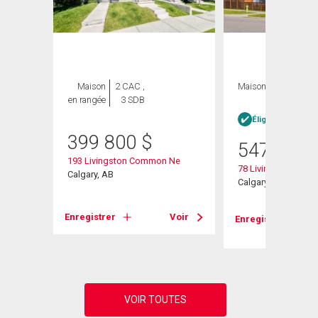
Maison
2 CAC ,
Maison
4 CAC , 4
en rangée
3 SDB
SDB
Éligible Louer po
399 800
$
547 900
193 Livingston Common Ne
78 Livingston Gate
Calgary, AB
Calgary, AB
Voir
Enregistrer
Voir
Enregistrer