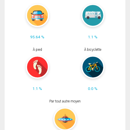
95.64 %
1.1 %
À pied
À bicyclette
1.1 %
0.0 %
Par tout autre moyen