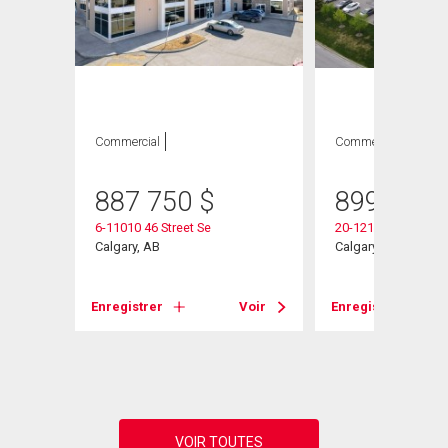
ION
Commercial
Commercial
887 750
$
899 000
6-11010 46 Street Se
20-12110 40 Street 
Calgary, AB
Calgary, AB
t Se
Enregistrer
Voir
Enregistrer
Voir