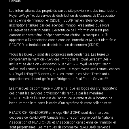
Canada
Les informations des propriétés sur ce site proviennent des inscriptions
Royal LePage
MD
et du service de distribution de données de l'Association
canadienne de l’immobilier (SDD®). SDD® met en référence des
inscriptions tenues par des agences immobilières autres que Royal
LePage et ses distributeurs. L'exactitude de l'information n'est pas
garantie et devrait être indépendamment vérifiée. La marque DDF®
appartient à l'Association canadienne de l’immobilier (ACI) et identifie le
REALTOR.ca Installation de distribution de données (SDD®).
*Tous les bureaux sont des propriétés indépendantes. Les bureaux
comprenant la mention « Services immobiliers Royal LePage
MD
Ltée »,
incluant sa division « Johnston & Daniel
MD
», « Royal LePage
MD
Credit
Valley Real Estate, Brokerage », « Royal LePage
MD
West Real Estate Services
», « Royal LePage
MD
Sussex », et « Les immeubles Mont-Tremblant »
appartiennent et sont gérés par Bridgemarq Real Estate Services
MD
.
Les marques de commerce MLS® ainsi que les logos qui s'y rapportent
désignent les services professionnels rendus par les membres
REALTORS® de l'ACI en vue de l'achat, de la vente et de la location de
biens immobiliers dans le cadre d'un système de vente collaborative.
REALTOR®, REALTORS® et le logo REALTOR® sont des marques
déposées de REALTOR® Canada Inc., une compagnie dont la National
Association of REALTORS® et l'Association canadienne de l’immobilier
sont propriétaires. Les marques de commerce REALTOR® servent à