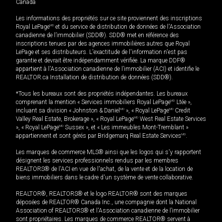
Canada
Les informations des propriétés sur ce site proviennent des inscriptions
Royal LePage
MD
et du service de distribution de données de l'Association
canadienne de l’immobilier (SDD®). SDD® met en référence des
inscriptions tenues par des agences immobilières autres que Royal
LePage et ses distributeurs. L'exactitude de l'information n'est pas
garantie et devrait être indépendamment vérifiée. La marque DDF®
appartient à l'Association canadienne de l’immobilier (ACI) et identifie le
REALTOR.ca Installation de distribution de données (SDD®).
*Tous les bureaux sont des propriétés indépendantes. Les bureaux
comprenant la mention « Services immobiliers Royal LePage
MD
Ltée »,
incluant sa division « Johnston & Daniel
MD
», « Royal LePage
MD
Credit
Valley Real Estate, Brokerage », « Royal LePage
MD
West Real Estate Services
», « Royal LePage
MD
Sussex », et « Les immeubles Mont-Tremblant »
appartiennent et sont gérés par Bridgemarq Real Estate Services
MD
.
Les marques de commerce MLS® ainsi que les logos qui s'y rapportent
désignent les services professionnels rendus par les membres
REALTORS® de l'ACI en vue de l'achat, de la vente et de la location de
biens immobiliers dans le cadre d'un système de vente collaborative.
REALTOR®, REALTORS® et le logo REALTOR® sont des marques
déposées de REALTOR® Canada Inc., une compagnie dont la National
Association of REALTORS® et l'Association canadienne de l’immobilier
sont propriétaires. Les marques de commerce REALTOR® servent à