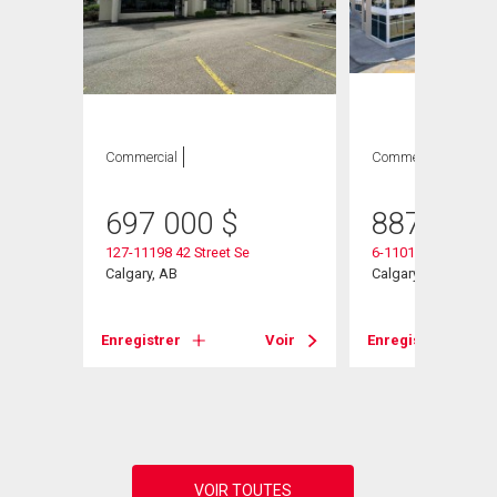
Commercial
Commercial
697 000
$
887 750
127-11198 42 Street Se
6-11010 46 Street S
Calgary, AB
Calgary, AB
 Se
Enregistrer
Voir
Enregistrer
Voir