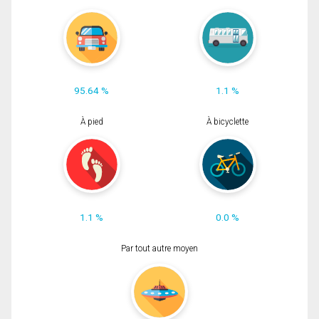
95.64 %
1.1 %
À pied
À bicyclette
1.1 %
0.0 %
Par tout autre moyen