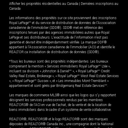
Afficher les propriétés résidentielles au Canada
|
Dernières inscriptions au
Canada
Les informations des propriétés sur ce site proviennent des inscriptions
Royal LePage
MD
et du service de distribution de données de l'Association
canadienne de l’immobilier (SDD®). SDD® met en référence des
inscriptions tenues par des agences immobilières autres que Royal
LePage et ses distributeurs. L'exactitude de l'information n'est pas
garantie et devrait être indépendamment vérifiée. La marque DDF®
appartient à l'Association canadienne de l’immobilier (ACI) et identifie le
REALTOR.ca Installation de distribution de données (SDD®).
*Tous les bureaux sont des propriétés indépendantes. Les bureaux
comprenant la mention « Services immobiliers Royal LePage
MD
Ltée »,
incluant sa division « Johnston & Daniel
MD
», « Royal LePage
MD
Credit
Valley Real Estate, Brokerage », « Royal LePage
MD
West Real Estate Services
», « Royal LePage
MD
Sussex », et « Les immeubles Mont-Tremblant »
appartiennent et sont gérés par Bridgemarq Real Estate Services
MD
.
Les marques de commerce MLS® ainsi que les logos qui s'y rapportent
désignent les services professionnels rendus par les membres
REALTORS® de l'ACI en vue de l'achat, de la vente et de la location de
biens immobiliers dans le cadre d'un système de vente collaborative.
REALTOR®, REALTORS® et le logo REALTOR® sont des marques
déposées de REALTOR® Canada Inc., une compagnie dont la National