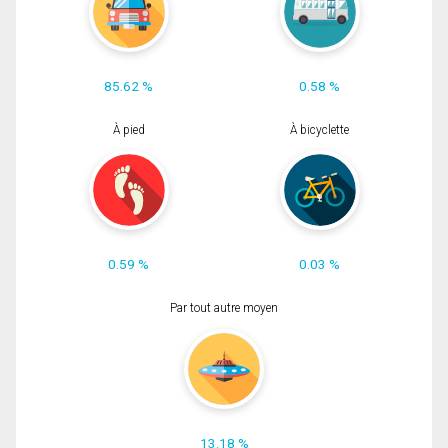
85.62 %
0.58 %
À pied
À bicyclette
0.59 %
0.03 %
Par tout autre moyen
13.18 %