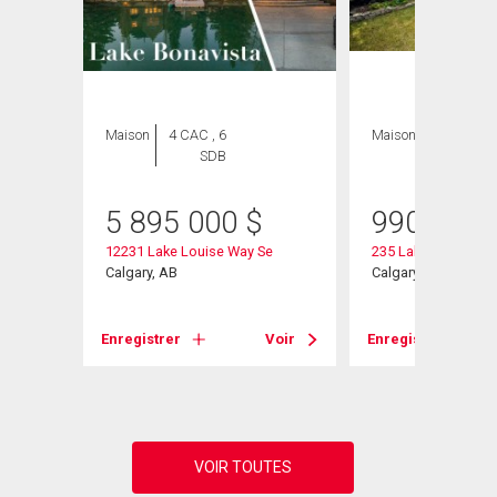
Maison
4 CAC , 6
Maison
5 CAC , 3
SDB
SDB
5 895 000
$
990 000
ive Se
12231 Lake Louise Way Se
235 Lake Rosen Cre
Calgary, AB
Calgary, AB
Voir
Enregistrer
Voir
Enregistrer