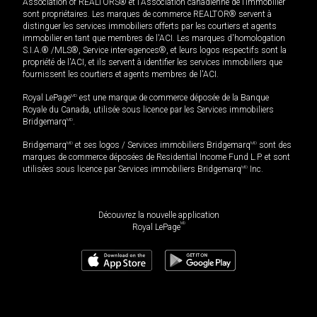
Association of REALTORS® et l'Association canadienne de l’immobilier
sont propriétaires. Les marques de commerce REALTOR® servent à
distinguer les services immobiliers offerts par les courtiers et agents
immobilier en tant que membres de l'ACI. Les marques d'homologation
S.I.A.® /MLS®, Service inter-agences®, et leurs logos respectifs sont la
propriété de l'ACI, et ils servent à identifier les services immobiliers que
fournissent les courtiers et agents membres de l'ACI.
Royal LePage
MD
est une marque de commerce déposée de la Banque
Royale du Canada, utilisée sous licence par les Services immobiliers
Bridgemarq
MD
.
Bridgemarq
MD
et ses logos / Services immobiliers Bridgemarq
MD
sont des
marques de commerce déposées de Residential Income Fund L.P. et sont
utilisées sous licence par Services immobiliers Bridgemarq
MD
Inc.
Découvrez la nouvelle application
MD
Royal LePage