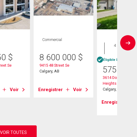
Commercial
Maison
4 CAC , 3
SDB
50
$
8 600 000
$
Éligible Louer pour 
reet Se
9415 48 Street Se
575 000
Calgary, AB
3614 Douglas Woo
Heights Se
Voir
Enregistrer
Voir
Calgary, AB
Enregistrer