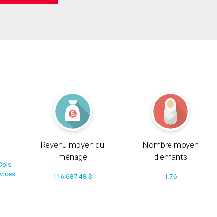
Revenu moyen du
Nombre moyen
ménage
d'enfants
Cols
rvices
116 687.48 $
1.76