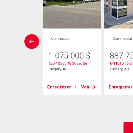
Maison
Commercial
Commercial
 CAC , 3
SDB
1 075 000
$
887 7
125-10555 48 Street Se
6-11010 46 St
9 900
$
Calgary, AB
Calgary, AB
glas Woods Hill Se
, AB
Enregistrer
Voir
Enregistrer
strer
Voir