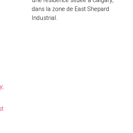
une résidence située à Calgary,
dans la zone de East Shepard
Industrial.
y,
st