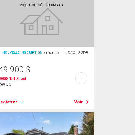
Maison en rangée
4 CAC , 3 SDB
NOUVELLE INSCRIPTION
49 900
$
?
8888 151 Street
rey, BC
egistrer
Voir