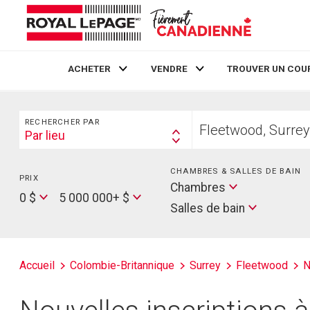
ACHETER
VENDRE
TROUVER UN COU
Live
En Direct
Rechercher
Trouvez
RECHERCHER PAR
votre
Par lieu
Search
foyer
By
CHAMBRES & SALLES DE BAIN
PRIX
Min
Salles
Chambres
Price
Max
0 $
5 000 000+ $
de
Salles de bain
Price
bain
Accueil
Colombie-Britannique
Surrey
Fleetwood
N