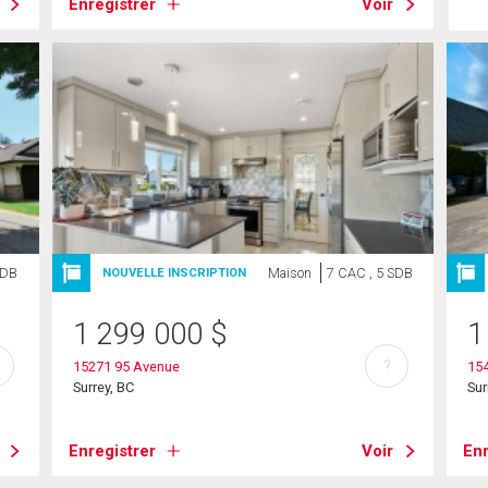
Enregistrer
Voir
SDB
Maison
7 CAC , 5 SDB
NOUVELLE INSCRIPTION
1 299 000
$
1
?
15271 95 Avenue
15
Surrey, BC
Sur
Enregistrer
Voir
Enr