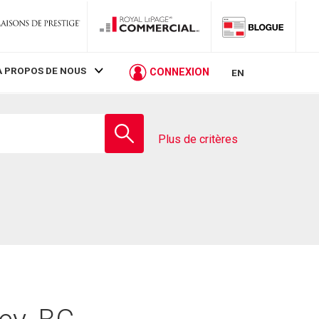
À PROPOS DE NOUS
CONNEXION
EN
Entrez
le
Plus de critères
nom
de
l'école