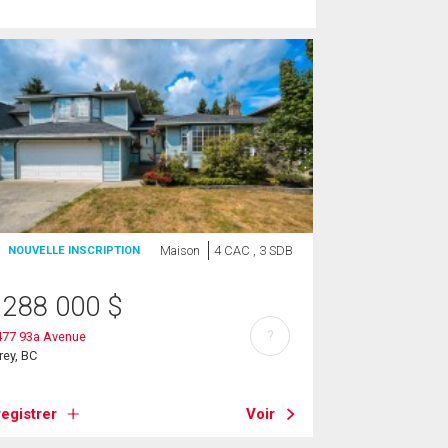
Maison
4 CAC , 3 SDB
NOUVELLE INSCRIPTION
 288 000
$
?
477 93a Avenue
rey, BC
egistrer
Voir