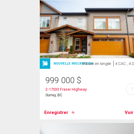
Maison en rangée
4 CAC , 4 
NOUVELLE INSCRIPTION
999 000
$
?
2-17033 Fraser Highway
Surrey, BC
Enregistrer
Voir