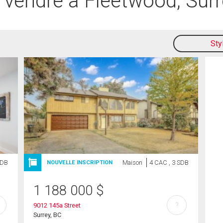
à vendre à Fleetwood, Surr
Sty
SDB
Maison
4 CAC , 3 SDB
NOUVELLE INSCRIPTION
1 188 000
$
?
9012 145a Street
Surrey, BC