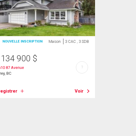
Maison
3 CAC , 3 SDB
NOUVELLE INSCRIPTION
 134 900
$
?
610 87 Avenue
rey, BC
egistrer
Voir