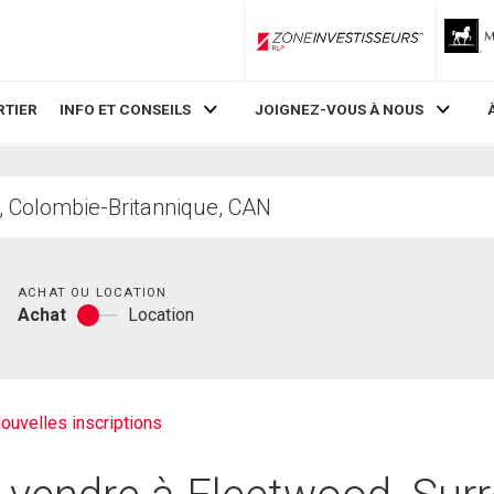
ZoneInvestisseurs RLP
RTIER
INFO ET CONSEILS
JOIGNEZ-VOUS À NOUS
Chambres
ACHAT OU LOCATION
Achat
Location
Achat
ou
location
ouvelles inscriptions