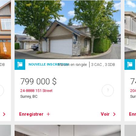
SDB
Maison en rangée
3 CAC , 3 SDB
NOUVELLE INSCRIPTION
799 000
$
7
?
24-8888 151 Street
20
Surrey, BC
Sur
Enregistrer
Voir
Enr