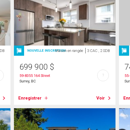
SDB
Maison en rangée
3 CAC , 2 SDB
NOUVELLE INSCRIPTION
699 900
$
7
?
59-8355 164 Street
55-
Surrey, BC
Sur
Enregistrer
Voir
Enr