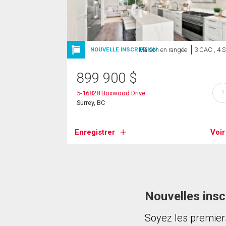
Maison en rangée
3 CAC , 4 
NOUVELLE INSCRIPTION
899 900
$
?
5-16828 Boxwood Drive
Surrey, BC
Enregistrer
Voir
Nouvelles insc
Soyez les premier