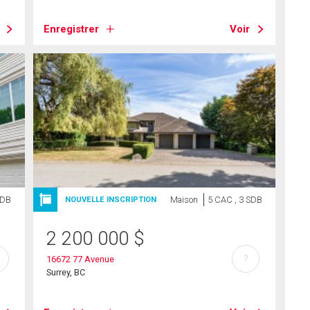
Enregistrer
Voir
SDB
Maison
5 CAC , 3 SDB
NOUVELLE INSCRIPTION
2 200 000
$
?
16672 77 Avenue
Surrey, BC