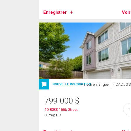
Enregistrer
Voir
Maison en rangée
4 CAC , 3 
NOUVELLE INSCRIPTION
799 000
$
?
10-8033 166b Street
Surrey, BC