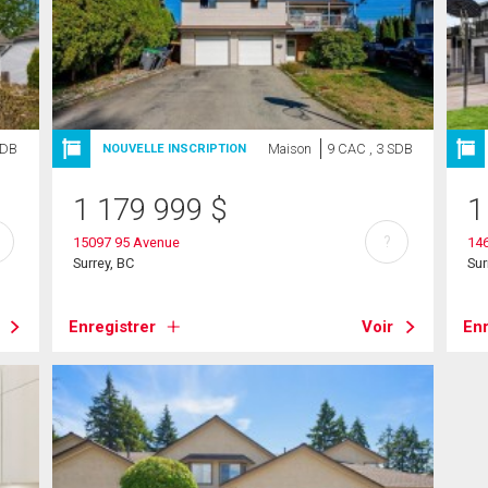
SDB
Maison
9 CAC , 3 SDB
NOUVELLE INSCRIPTION
1 179 999
$
1
?
15097 95 Avenue
14
Surrey, BC
Sur
Enregistrer
Voir
Enr