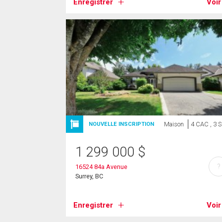
Enregistrer
Voir
Maison
4 CAC , 3 
NOUVELLE INSCRIPTION
1 299 000
$
?
16524 84a Avenue
Surrey, BC
Enregistrer
Voir