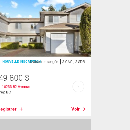
Maison en rangée
3 CAC , 3 SDB
NOUVELLE INSCRIPTION
49 800
$
?
4-16233 82 Avenue
rey, BC
egistrer
Voir