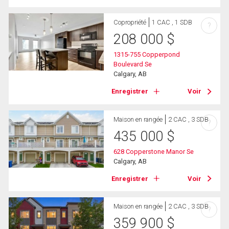
Copropriété
1 CAC , 1 SDB
?
208 000
$
1315-755 Copperpond
Boulevard Se
Calgary, AB
Enregistrer
Voir
Maison en rangée
2 CAC , 3 SDB
?
435 000
$
628 Copperstone Manor Se
Calgary, AB
Enregistrer
Voir
Maison en rangée
2 CAC , 3 SDB
?
359 900
$