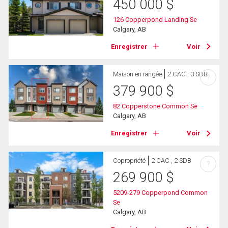
450 000
$
126 Copperpond Landing Se
Calgary, AB
Enregistrer
Voir
Maison en rangée
2 CAC , 3 SDB
?
379 900
$
82 Copperstone Common Se
Calgary, AB
Enregistrer
Voir
Copropriété
2 CAC , 2 SDB
?
269 900
$
5209-279 Copperpond Common
Se
Calgary, AB