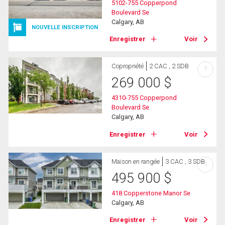
5102-755 Copperpond
Boulevard Se
Calgary, AB
NOUVELLE INSCRIPTION
Enregistrer
Voir
Copropriété
2 CAC , 2 SDB
?
269 000
$
4310-755 Copperpond
Boulevard Se
Calgary, AB
Enregistrer
Voir
Maison en rangée
3 CAC , 3 SDB
?
495 900
$
418 Copperstone Manor Se
Calgary, AB
Enregistrer
Voir