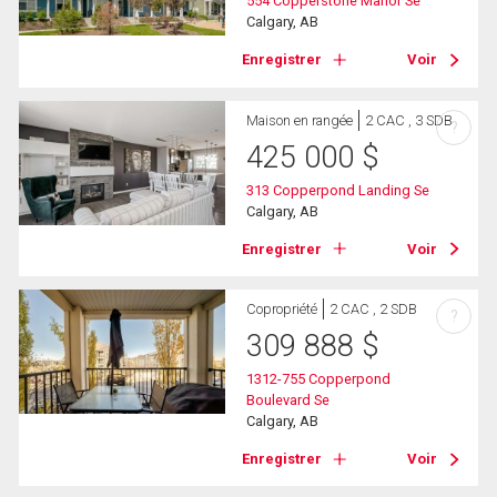
554 Copperstone Manor Se
Calgary, AB
Enregistrer
Voir
Maison en rangée
2 CAC , 3 SDB
?
425 000
$
313 Copperpond Landing Se
Calgary, AB
Enregistrer
Voir
Copropriété
2 CAC , 2 SDB
?
309 888
$
1312-755 Copperpond
Boulevard Se
Calgary, AB
Enregistrer
Voir