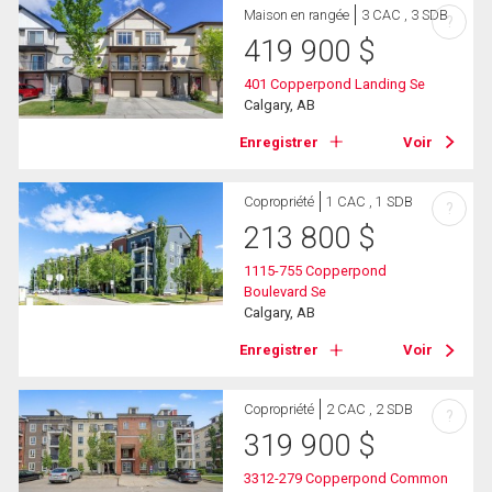
Maison en rangée
3 CAC , 3 SDB
?
419 900
$
401 Copperpond Landing Se
Calgary, AB
Enregistrer
Voir
Copropriété
1 CAC , 1 SDB
?
213 800
$
1115-755 Copperpond
Boulevard Se
Calgary, AB
Enregistrer
Voir
Copropriété
2 CAC , 2 SDB
?
319 900
$
3312-279 Copperpond Common