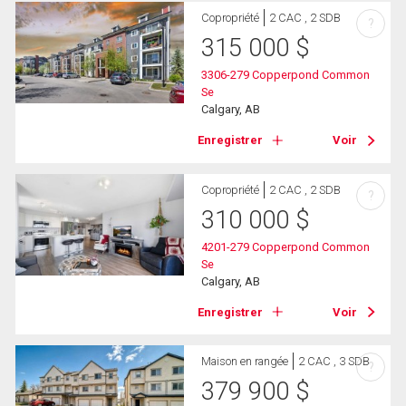
Copropriété
2 CAC , 2 SDB
?
315 000
$
3306-279 Copperpond Common
Se
Calgary, AB
Enregistrer
Voir
Copropriété
2 CAC , 2 SDB
?
310 000
$
4201-279 Copperpond Common
Se
Calgary, AB
Enregistrer
Voir
Maison en rangée
2 CAC , 3 SDB
?
379 900
$