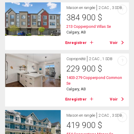
Maison en rangée
2 CAC , 3 SDB
?
384 900
$
213 Copperpond Villas Se
Calgary, AB
Enregistrer
Voir
Copropriété
2 CAC , 1 SDB
?
229 900
$
1403-279 Copperpond Common
Se
Calgary, AB
Enregistrer
Voir
Maison en rangée
2 CAC , 3 SDB
?
419 900
$