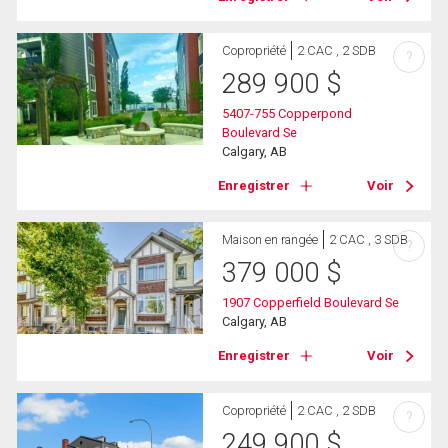
Copropriété
2 CAC , 2 SDB
?
289 900
$
5407-755 Copperpond
Boulevard Se
Calgary, AB
Enregistrer
Voir
Maison en rangée
2 CAC , 3 SDB
?
379 000
$
1907 Copperfield Boulevard Se
Calgary, AB
Enregistrer
Voir
Copropriété
2 CAC , 2 SDB
?
249 900
$