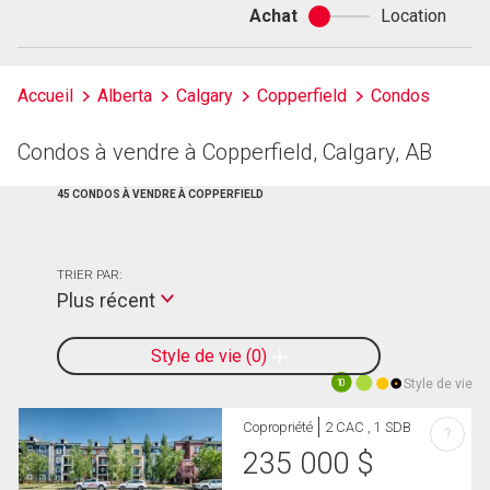
Achat
Location
Achat
ou
location
Accueil
Alberta
Calgary
Copperfield
Condos
Condos à vendre à Copperfield, Calgary, AB
45 CONDOS À VENDRE À COPPERFIELD
TRIER PAR:
Plus récent
Style de vie
0
Style de vie
10
Copropriété
2 CAC , 1 SDB
?
235 000
$