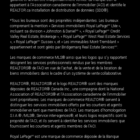
appartient à l'Association canadienne de l’immobilier (ACI) et identifie le
REALTOR.ca Installation de distribution de données (SDD®).
*Tous les bureaux sont des propriétés indépendantes. Les bureaux
comprenant la mention « Services immobiliers Royal LePage
MD
Ltée »,
incluant sa division « Johnston & Daniel
MD
», « Royal LePage
MD
Credit
Valley Real Estate, Brokerage », « Royal LePage
MD
West Real Estate Services
», « Royal LePage
MD
Sussex », et « Les immeubles Mont-Tremblant »
appartiennent et sont gérés par Bridgemarq Real Estate Services
MD
.
Les marques de commerce MLS® ainsi que les logos qui s'y rapportent
désignent les services professionnels rendus par les membres
REALTORS® de l'ACI en vue de l'achat, de la vente et de la location de
biens immobiliers dans le cadre d'un système de vente collaborative.
REALTOR®, REALTORS® et le logo REALTOR® sont des marques
déposées de REALTOR® Canada Inc., une compagnie dont la National
Association of REALTORS® et l'Association canadienne de l’immobilier
sont propriétaires. Les marques de commerce REALTOR® servent à
distinguer les services immobiliers offerts par les courtiers et agents
immobilier en tant que membres de l'ACI. Les marques d'homologation
S.I.A.® /MLS®, Service inter-agences®, et leurs logos respectifs sont la
propriété de l'ACI, et ils servent à identifier les services immobiliers que
fournissent les courtiers et agents membres de l'ACI.
Royal LePage
MD
est une marque de commerce déposée de la Banque