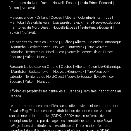
|
Territoires du Nord-Ouest
|
Nouvelle-Écosse
|
Île-du-Prince-Édouard
|
Yukon
|
Nunavut
.
Maisons à louer -
Ontario
|
Québec
|
Alberta
|
Colombie-Britannique
|
Manitoba
|
Saskatchewan
|
Nouveau-Brunswick
|
Terre-Neuve-et-Labrador
|
Territoires du Nord-Ouest
|
Nouvelle-Écosse
|
Île-du-Prince-Édouard
|
Yukon
|
Nunavut
.
Trouver des courtiers en
Ontario
|
Québec
|
Alberta
|
Colombie-Britannique
|
Manitoba
|
Saskatchewan
|
Nouveau-Brunswick
|
Terre-Neuve-et-
Labrador
|
Territoires du Nord-Ouest
|
Nouvelle-Écosse
|
Île-du-Prince-
Édouard
|
Yukon
|
Nunavut
Parcourir les bureaux en
Ontario
|
Québec
|
Alberta
|
Colombie-Britannique
|
Manitoba
|
Saskatchewan
|
Nouveau-Brunswick
|
Terre-Neuve-et-
Labrador
|
Territoires du Nord-Ouest
|
Nouvelle-Écosse
|
Île-du-Prince-
Édouard
|
Yukon
|
Nunavut
Afficher les propriétés résidentielles au Canada
|
Dernières inscriptions au
Canada
Les informations des propriétés sur ce site proviennent des inscriptions
Royal LePage
MD
et du service de distribution de données de l'Association
canadienne de l’immobilier (SDD®). SDD® met en référence des
inscriptions tenues par des agences immobilières autres que Royal
LePage et ses distributeurs. L'exactitude de l'information n'est pas
garantie et devrait être indépendamment vérifiée. La marque DDF®