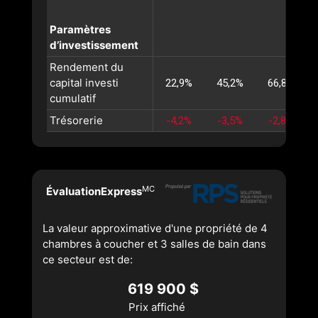
Paramètres
d’investissement
Rendement du
capital investi
22,9%
45,2%
66,8%
cumulatif
Trésorerie
-4,2%
-3,5%
-2,8%
MC
ÉvaluationExpress
La valeur approximative d'une propriété de 4
chambres à coucher et 3 salles de bain dans
ce secteur est de:
619 900 $
Prix affiché