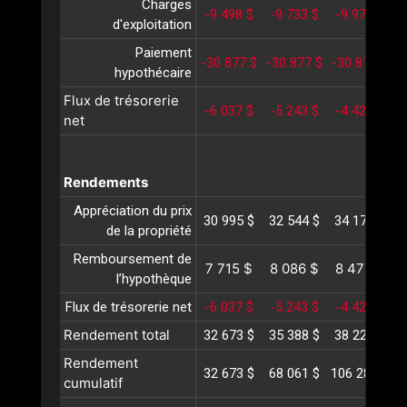
Charges
-9 498 $
-9 733 $
-9 976 $
-
d'exploitation
Paiement
-30 877 $
-30 877 $
-30 877 $
-
hypothécaire
Flux de trésorerie
-6 037 $
-5 243 $
-4 424 $
-
net
Rendements
Appréciation du prix
30 995 $
32 544 $
34 171 $
3
de la propriété
Remboursement de
7 715 $
8 086 $
8 475 $
l’hypothèque
Flux de trésorerie net
-6 037 $
-5 243 $
-4 424 $
-
Rendement total
32 673 $
35 388 $
38 223 $
4
Rendement
32 673 $
68 061 $
106 285 $
1
cumulatif