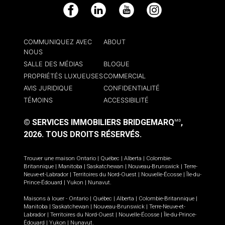
Facebook
LinkedIn
YouTube
Instagram
COMMUNIQUEZ AVEC
ABOUT
NOUS
SALLE DES MÉDIAS
BLOGUE
PROPRIÉTÉS LUXUEUSES
COMMERCIAL
AVIS JURIDIQUE
CONFIDENTIALITÉ
TÉMOINS
ACCESSIBILITÉ
© SERVICES IMMOBILIERS BRIDGEMARQ
,
MD
2026.
TOUS DROITS RÉSERVÉS.
Trouver une maison
Ontario
|
Québec
|
Alberta
|
Colombie-
Britannique
|
Manitoba
|
Saskatchewan
|
Nouveau-Brunswick
|
Terre-
Neuve-et-Labrador
|
Territoires du Nord-Ouest
|
Nouvelle-Écosse
|
Île-du-
Prince-Édouard
|
Yukon
|
Nunavut
.
Maisons à louer -
Ontario
|
Québec
|
Alberta
|
Colombie-Britannique
|
Manitoba
|
Saskatchewan
|
Nouveau-Brunswick
|
Terre-Neuve-et-
Labrador
|
Territoires du Nord-Ouest
|
Nouvelle-Écosse
|
Île-du-Prince-
Édouard
|
Yukon
|
Nunavut
.