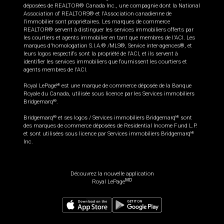
déposées de REALTOR® Canada Inc., une compagnie dont la National
Association of REALTORS® et l'Association canadienne de
l’immobilier sont propriétaires. Les marques de commerce
REALTOR® servent à distinguer les services immobiliers offerts par
les courtiers et agents immobilier en tant que membres de l'ACI. Les
marques d'homologation S.I.A.® /MLS®, Service inter-agences®, et
leurs logos respectifs sont la propriété de l'ACI, et ils servent à
identifier les services immobiliers que fournissent les courtiers et
agents membres de l'ACI.
Royal LePage
est une marque de commerce déposée de la Banque
MD
Royale du Canada, utilisée sous licence par les Services immobiliers
Bridgemarq
.
MD
Bridgemarq
et ses logos / Services immobiliers Bridgemarq
sont
MD
MD
des marques de commerce déposées de Residential Income Fund L.P.
et sont utilisées sous licence par Services immobiliers Bridgemarq
MD
Inc.
Découvrez la nouvelle application
MD
Royal LePage
619 900
$