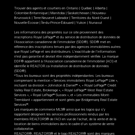
Trouver des agents et courtiers en
Ontario
|
Québec
|
Alberta
|
Colombie-Britannique
|
Manitoba
|
Saskatchewan
|
Nouveau-
Brunswick
|
Terre-Neuve-et-Labrador
|
Territoires du Nord-Ouest
|
Nouvelle-Écosse
|
Île-du-Prince-Édouard
|
Yukon
|
Nunavut
Les informations des propriétés sur ce site proviennent des
inscriptions Royal LePage
et du service de distribution de données de
MD
l'Association canadienne de l’immobilier (SDD®). SDD® met en
référence des inscriptions tenues par des agences immobilières autres
que Royal LePage et ses distributeurs. L'exactitude de l'information
n'est pas garantie et devrait être indépendamment vérifiée. La marque
DDF® appartient à l'Association canadienne de l’immobilier (ACI) et
identifie le REALTOR.ca Installation de distribution de données
(SDD®).
*Tous les bureaux sont des propriétés indépendantes. Les bureaux
comprenant la mention « Services immobiliers Royal LePage
Ltée »,
MD
incluant sa division « Johnston & Daniel
», « Royal LePage
Credit
MD
MD
Valley Real Estate, Brokerage », « Royal LePage
West Real Estate
MD
Services », « Royal LePage
Sussex », et « Les immeubles Mont-
MD
Tremblant » appartiennent et sont gérés par Bridgemarq Real Estate
Services
.
MD
Les marques de commerce MLS® ainsi que les logos qui s'y
rapportent désignent les services professionnels rendus par les
membres REALTORS® de l'ACI en vue de l'achat, de la vente et de la
location de biens immobiliers dans le cadre d'un système de vente
collaborative.
REALTOR®, REALTORS® et le logo REALTOR® sont des marques