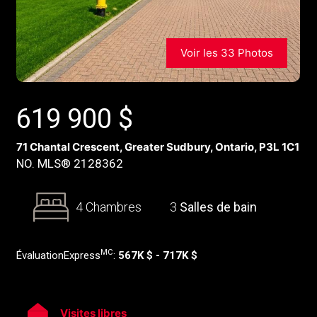
Voir les 33 Photos
619 900
$
71 Chantal Crescent, Greater Sudbury, Ontario, P3L 1C1
NO. MLS® 2128362
4 Chambres
3
Salles de bain
MC
ÉvaluationExpress
:
567K $ - 717K $
Visites libres