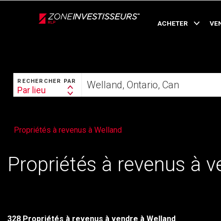
Live
En Direct
ACHETER
VE
RECHERCHER
Trouvez
RECHERCHER PAR
votre
Par lieu
Search
foyer
By
Propriétés à revenus à Welland
Propriétés à revenus à v
328 Propriétés à revenus à vendre à Welland