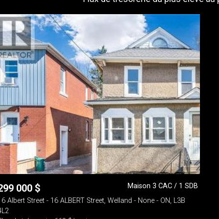
Maison 3 CAC / 1 SDB
299 000
$
16 Albert Street - 16 ALBERT Street, Welland - None - ON, L3B
4L2