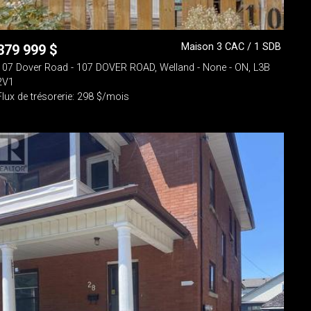
Maison 3 CAC / 1 SDB
379 999
$
107 Dover Road - 107 DOVER ROAD, Welland - None - ON, L3B
2V1
Flux de trésorerie: 298 $/mois