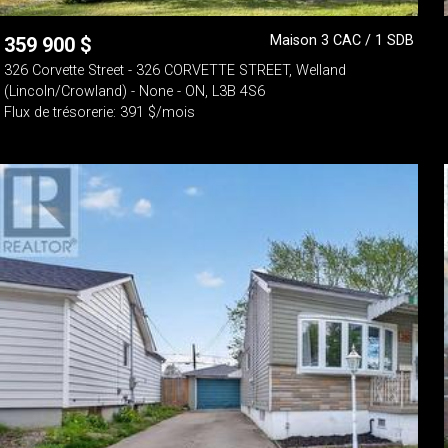
Maison 3 CAC / 1 SDB
359 900
$
326 Corvette Street - 326 CORVETTE STREET, Welland
(Lincoln/Crowland) - None - ON, L3B 4S6
Flux de trésorerie: 391 $/mois