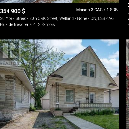
Maison 3 CAC / 1 SDB
354 900
$
20 York Street - 20 YORK Street, Welland - None - ON, L3B 4A6
Flux de trésorerie: 413 $/mois