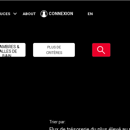
TUCES
ABOUT
EN
CONNEXION
Soumettre
AMBRES &
PLUS DE
ALLES DE
CRITÈRES
BAIN
Trier par:
Flux de trésorerie du plus élevé au