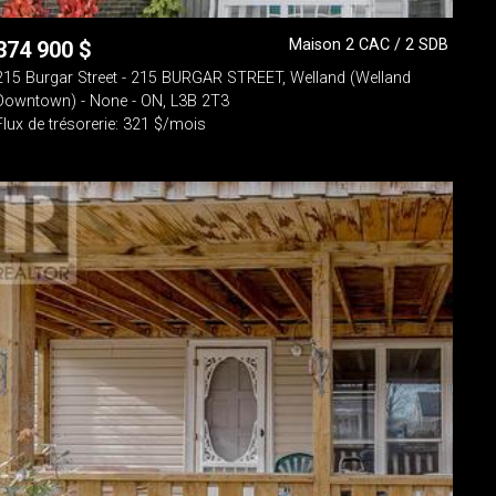
Maison 2 CAC / 2 SDB
374 900
$
215 Burgar Street - 215 BURGAR STREET, Welland (Welland
Downtown) - None - ON, L3B 2T3
Flux de trésorerie: 321 $/mois