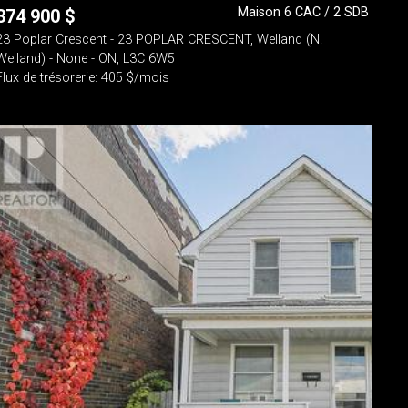
Maison 6 CAC / 2 SDB
374 900
$
23 Poplar Crescent - 23 POPLAR CRESCENT, Welland (N.
Welland) - None - ON, L3C 6W5
Flux de trésorerie: 405 $/mois