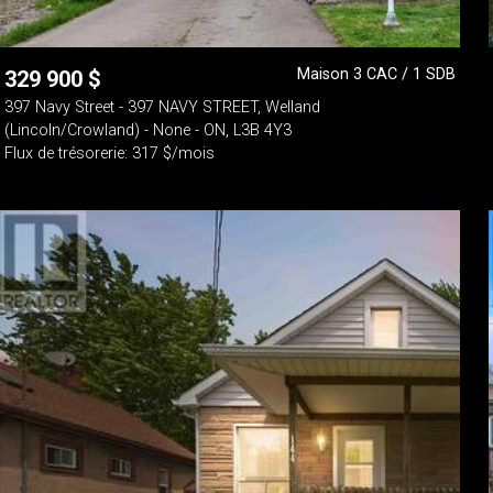
Maison 3 CAC / 1 SDB
329 900
$
397 Navy Street - 397 NAVY STREET, Welland
(Lincoln/Crowland) - None - ON, L3B 4Y3
Flux de trésorerie: 317 $/mois