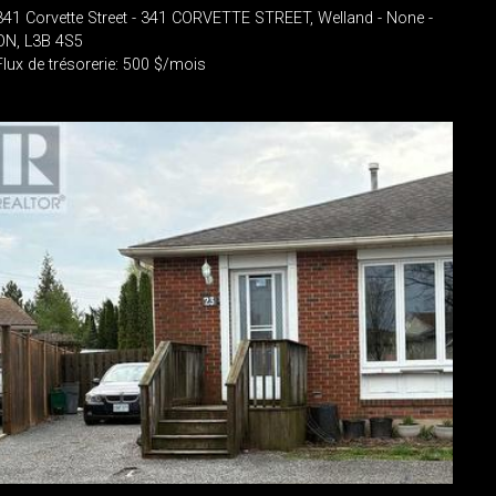
341 Corvette Street - 341 CORVETTE STREET, Welland - None -
ON, L3B 4S5
Flux de trésorerie: 500 $/mois