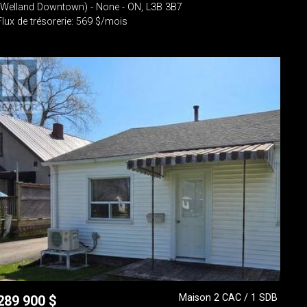
(Welland Downtown) - None - ON, L3B 3B7
Flux de trésorerie: 569 $/mois
Maison 2 CAC / 1 SDB
289 900
$