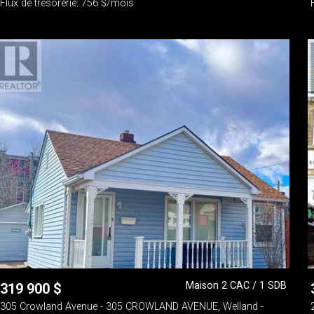
Flux de trésorerie: 756 $/mois
Maison 2 CAC / 1 SDB
319 900
$
305 Crowland Avenue - 305 CROWLAND AVENUE, Welland -