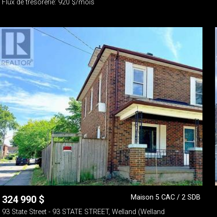
Flux de trésorerie: 920 $/mois
Maison 5 CAC / 2 SDB
324 990
$
93 State Street - 93 STATE STREET, Welland (Welland