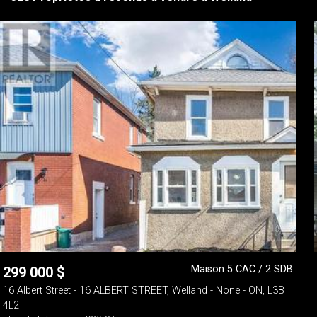
Maison 5 CAC / 2 SDB
299 000
$
16 Albert Street - 16 ALBERT STREET, Welland - None - ON, L3B
4L2