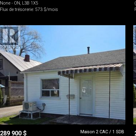
None - ON, L3B 1X5
Flux de trésorerie: 573 $/mois
Maison 2 CAC / 1 SDB
289 900
$