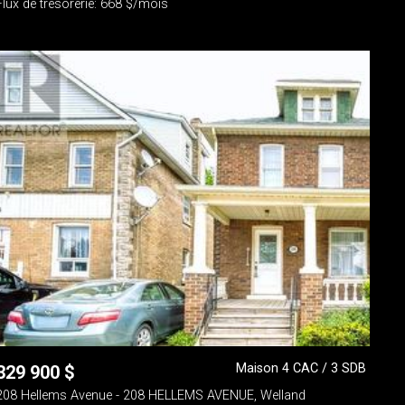
Flux de trésorerie: 668 $/mois
Maison 4 CAC / 3 SDB
329 900
$
208 Hellems Avenue - 208 HELLEMS AVENUE, Welland