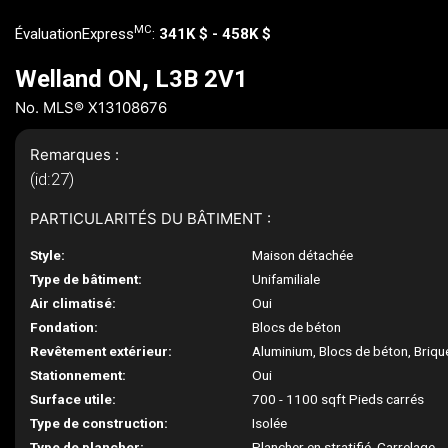
MC
ÉvaluationExpress
:
341K $ - 458K $
Welland ON, L3B 2V1
No. MLS® X13108676
Remarques :
(id:27)
PARTICULARITÉS DU BÂTIMENT :
Style:
Maison détachée
Type de bâtiment:
Unifamiliale
Air climatisé:
Oui
Fondation:
Blocs de béton
Revêtement extérieur:
Aluminium, Blocs de béton, Briqu
Stationnement:
Oui
Surface utile:
700 - 1100 sqft Pieds carrés
Type de construction:
Isolée
Type de plancher:
Plancher en stratifié, Carrelage