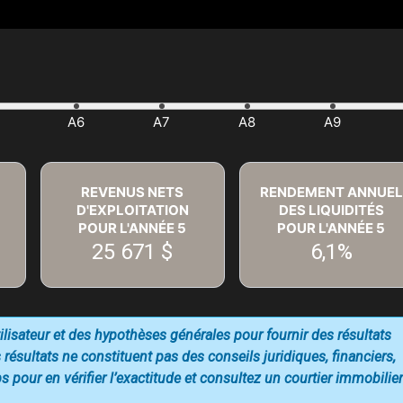
REVENUS NETS
RENDEMENT ANNUEL
D'EXPLOITATION
DES LIQUIDITÉS
POUR L'ANNÉE
5
POUR L'ANNÉE
5
25 671 $
6,1%
utilisateur et des hypothèses générales pour fournir des résultats
 résultats ne constituent pas des conseils juridiques, financiers,
 pour en vérifier l’exactitude et consultez un courtier immobilier