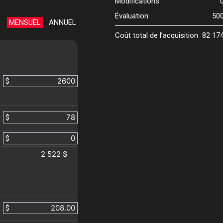
Modifications
Évaluation
50
MENSUEL
ANNUEL
Coût total de l’acquisition
82 17
$
$
$
2 522 $
$