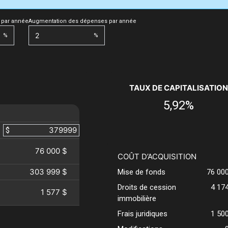
 par année
Augmentation des dépenses par année
%
%
TAUX DE CAPITALISATION
5,92%
$
76 000 $
COÛT D’ACQUISITION
303 999 $
Mise de fonds
76 00
Droits de cession
4 17
1 577 $
immobilière
Frais juridiques
1 50