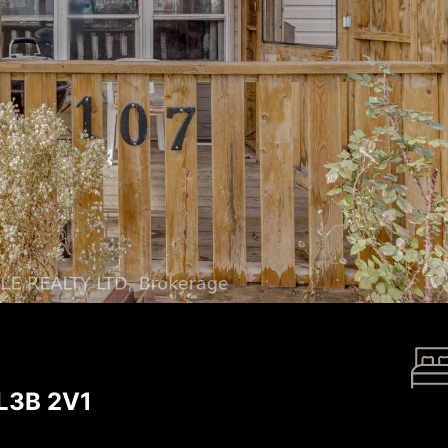
 L3B 2V1