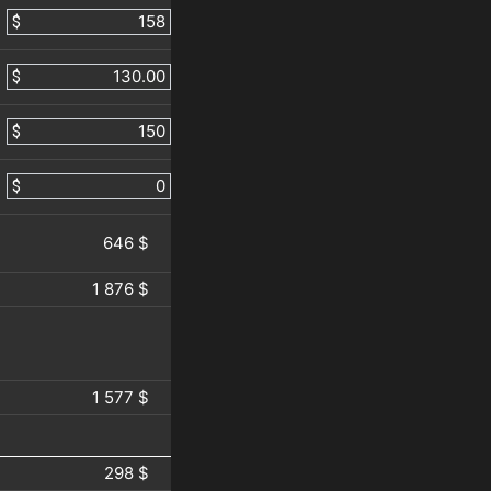
$
$
$
$
646 $
1 876 $
1 577 $
298 $