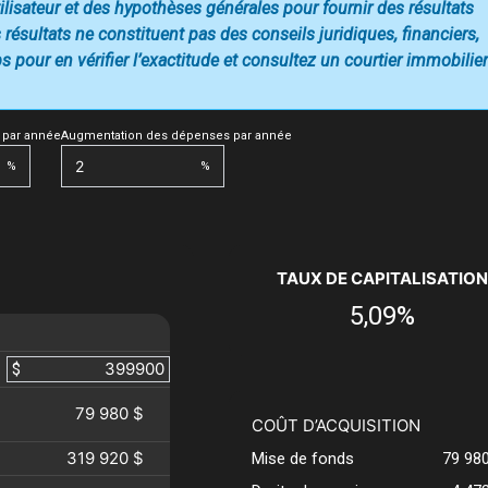
utilisateur et des hypothèses générales pour fournir des résultats
 résultats ne constituent pas des conseils juridiques, financiers,
 pour en vérifier l’exactitude et consultez un courtier immobilier
 par année
Augmentation des dépenses par année
%
%
TAUX DE CAPITALISATION
5,09%
$
79 980 $
COÛT D’ACQUISITION
319 920 $
Mise de fonds
79 98