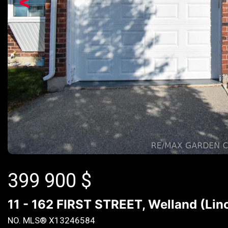
<
399 900
$
11 - 162 FIRST STREET, Welland (Lin
NO. MLS® X13246584