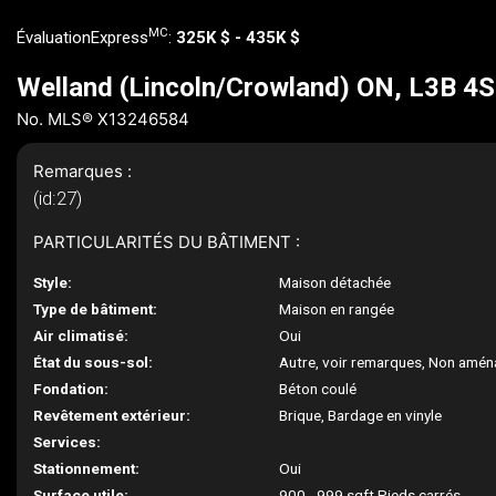
MC
ÉvaluationExpress
:
325K $ - 435K $
Welland (Lincoln/Crowland) ON, L3B 4
No. MLS® X13246584
Remarques :
(id:27)
PARTICULARITÉS DU BÂTIMENT :
Style:
Maison détachée
Type de bâtiment:
Maison en rangée
Air climatisé:
Oui
État du sous-sol:
Autre, voir remarques, Non amé
Fondation:
Béton coulé
Revêtement extérieur:
Brique, Bardage en vinyle
Services:
Stationnement:
Oui
Surface utile:
900 - 999 sqft Pieds carrés