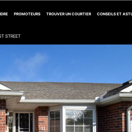
NDRE
PROMOTEURS
TROUVER UN COURTIER
CONSEILS ET AS
RST STREET