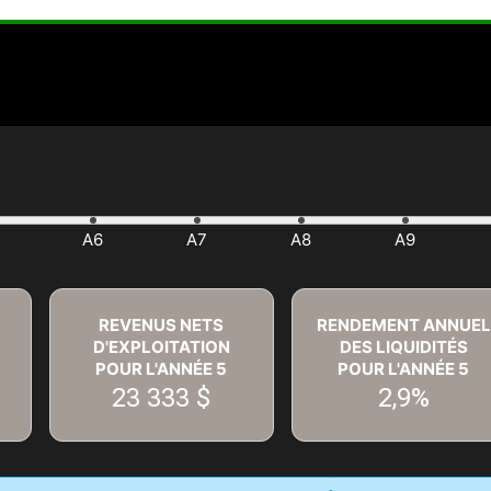
REVENUS NETS
RENDEMENT ANNUEL
D'EXPLOITATION
DES LIQUIDITÉS
POUR L'ANNÉE
5
POUR L'ANNÉE
5
23 333 $
2,9%