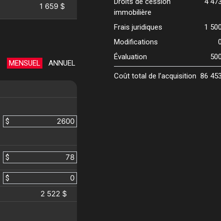
Droits de cession
4 47
1 659 $
immobilière
Frais juridiques
1 50
Modifications
Évaluation
50
MENSUEL
ANNUEL
Coût total de l’acquisition
86 45
$
$
$
2 522 $