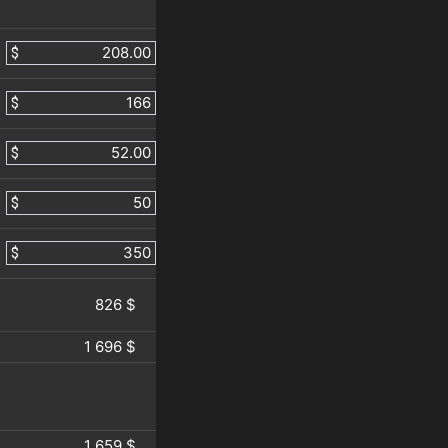
$
$
$
$
$
826 $
1 696 $
1 659 $