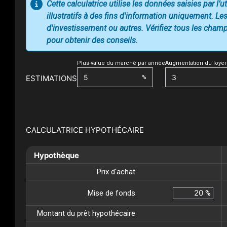
Cette calculatrice utilise les données saisies par l’
illustratifs à des fins d'information uniquement. Les
d'investissement ou autres. Vérifiez tous les champs
pour obtenir des conseils.
Plus-value du marché par année
Augmentation du loyer
ESTIMATIONS
%
CALCULATRICE HYPOTHÉCAIRE
Hypothèque
Prix d'achat
Mise de fonds
%
Montant du prêt hypothécaire