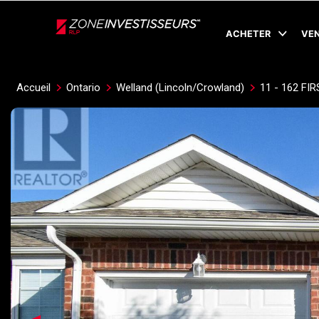
Live
En Direct
ACHETER
VE
Accueil
Ontario
Welland (Lincoln/Crowland)
11 - 162 FI