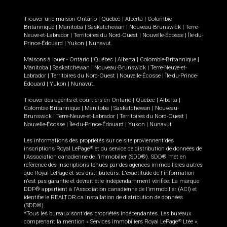
Trouver une maison
Ontario
|
Québec
|
Alberta
|
Colombie-
Britannique
|
Manitoba
|
Saskatchewan
|
Nouveau-Brunswick
|
Terre-
Neuve-et-Labrador
|
Territoires du Nord-Ouest
|
Nouvelle-Écosse
|
Île-du-
Prince-Édouard
|
Yukon
|
Nunavut
.
Maisons à louer -
Ontario
|
Québec
|
Alberta
|
Colombie-Britannique
|
Manitoba
|
Saskatchewan
|
Nouveau-Brunswick
|
Terre-Neuve-et-
Labrador
|
Territoires du Nord-Ouest
|
Nouvelle-Écosse
|
Île-du-Prince-
Édouard
|
Yukon
|
Nunavut
.
Trouver des agents et courtiers en
Ontario
|
Québec
|
Alberta
|
Colombie-Britannique
|
Manitoba
|
Saskatchewan
|
Nouveau-
Brunswick
|
Terre-Neuve-et-Labrador
|
Territoires du Nord-Ouest
|
Nouvelle-Écosse
|
Île-du-Prince-Édouard
|
Yukon
|
Nunavut
Les informations des propriétés sur ce site proviennent des
inscriptions Royal LePage
et du service de distribution de données de
MD
l'Association canadienne de l’immobilier (SDD®). SDD® met en
référence des inscriptions tenues par des agences immobilières autres
que Royal LePage et ses distributeurs. L'exactitude de l'information
n'est pas garantie et devrait être indépendamment vérifiée. La marque
DDF® appartient à l'Association canadienne de l’immobilier (ACI) et
identifie le REALTOR.ca Installation de distribution de données
(SDD®).
*Tous les bureaux sont des propriétés indépendantes. Les bureaux
comprenant la mention « Services immobiliers Royal LePage
Ltée »,
MD