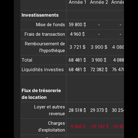
Année
1
Année
2
Année
3
A
Investissements
Mise de fonds
59 800 $
-
-
Frais de transaction
4 960 $
-
-
Remboursement de
3 721 $
3 900 $
4 088 $
4
l’hypothèque
Total
68 481 $
3 900 $
4 088 $
4
Liquidités investies
68 481 $
72 382 $
76 470 $
80
Flux de trésorerie
de location
Loyer et autres
28 518 $
29 373 $
30 254 $
31
revenue
Charges
-9 963 $
-10 192 $
-10 426 $
-1
d'exploitation