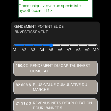
RENDEMENT POTENTIEL DE
L'INVESTISSEMENT
RENDEMENT DU CAPITAL INVESTI
150,0%
CUMULATIF
PLUS-VALUE CUMULATIVE DU
82 608 $
MARCHÉ
REVENUS NETS D'EXPLOITATION
21 312 $
POUR L'ANNÉE
5