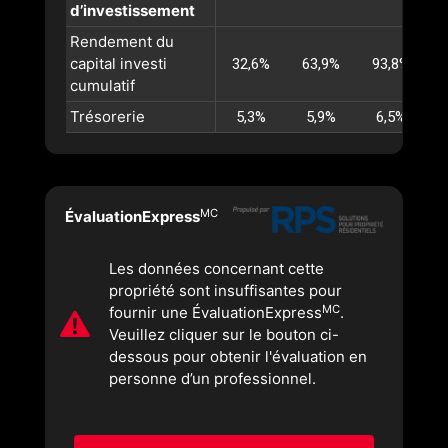
d’investissement
Rendement du
capital investi
32,6%
63,9%
93,8%
1
cumulatif
Trésorerie
5,3%
5,9%
6,5%
MC
ÉvaluationExpress
Les données concernant cette
propriété sont insuffisantes pour
MC
fournir une ÉvaluationExpress
.
Veuillez cliquer sur le bouton ci-
dessous pour obtenir l'évaluation en
personne d’un professionnel.