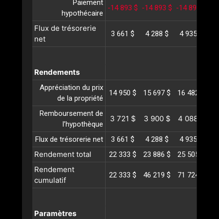
Paiement
-14 893 $
-14 893 $
-14 893 $
-1
hypothécaire
Flux de trésorerie
3 661 $
4 288 $
4 935 $
5
net
Rendements
Appréciation du prix
14 950 $
15 697 $
16 482 $
17
de la propriété
Remboursement de
3 721 $
3 900 $
4 088 $
4
l’hypothèque
Flux de trésorerie net
3 661 $
4 288 $
4 935 $
5
Rendement total
22 333 $
23 886 $
25 505 $
27
Rendement
22 333 $
46 219 $
71 724 $
98
cumulatif
Paramètres