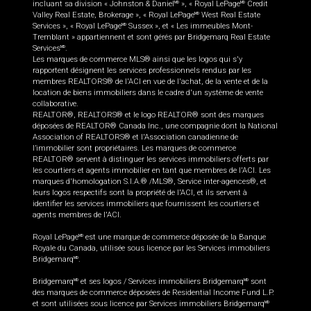
incluant sa division « Johnston & Daniel
», « Royal LePage
Credit
MD
MD
Valley Real Estate, Brokerage », « Royal LePage
West Real Estate
MD
Services », « Royal LePage
Sussex », et « Les immeubles Mont-
MD
Tremblant » appartiennent et sont gérés par Bridgemarq Real Estate
Services
.
MD
Les marques de commerce MLS® ainsi que les logos qui s'y
rapportent désignent les services professionnels rendus par les
membres REALTORS® de l'ACI en vue de l'achat, de la vente et de la
location de biens immobiliers dans le cadre d'un système de vente
collaborative.
REALTOR®, REALTORS® et le logo REALTOR® sont des marques
déposées de REALTOR® Canada Inc., une compagnie dont la National
Association of REALTORS® et l'Association canadienne de
l’immobilier sont propriétaires. Les marques de commerce
REALTOR® servent à distinguer les services immobiliers offerts par
les courtiers et agents immobilier en tant que membres de l'ACI. Les
marques d'homologation S.I.A.® /MLS®, Service inter-agences®, et
leurs logos respectifs sont la propriété de l'ACI, et ils servent à
identifier les services immobiliers que fournissent les courtiers et
agents membres de l'ACI.
Royal LePage
est une marque de commerce déposée de la Banque
MD
Royale du Canada, utilisée sous licence par les Services immobiliers
Bridgemarq
.
MD
Bridgemarq
et ses logos / Services immobiliers Bridgemarq
sont
MD
MD
des marques de commerce déposées de Residential Income Fund L.P.
et sont utilisées sous licence par Services immobiliers Bridgemarq
MD