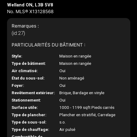
Welland ON, L3B 5V8
No. MLS® X13128568
Remarques :
(id:27)
PARTICULARITÉS DU BÂTIMENT :
Style:
Maison en rangée
Type de bâtiment:
Maison en rangée
Air climatisé:
Oui
État du sous-sol:
Non aménagé
Foyer:
Oui
Revêtement extérieur:
Brique, Bardage en vinyle
Stationnement:
Oui
Surface utile:
1000 - 1199 sqft Pieds carrés
Type de plancher:
Plancher en stratifié, Carrelage
Type de sous-sol:
s.o.
Type de chauffage:
Air pulsé
Combustible de