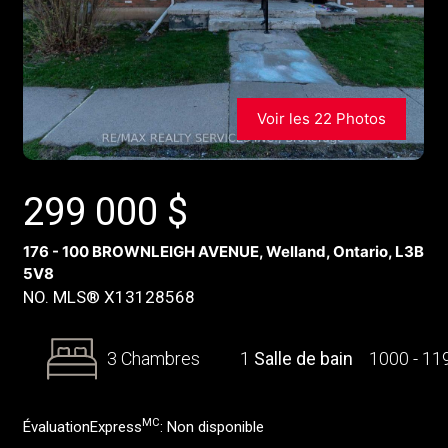
Voir les 22 Photos
299 000
$
176 - 100 BROWNLEIGH AVENUE, Welland, Ontario, L3B
5V8
NO. MLS® X13128568
3 Chambres
1
Salle de bain
1000 - 1
MC
ÉvaluationExpress
:
Non disponible