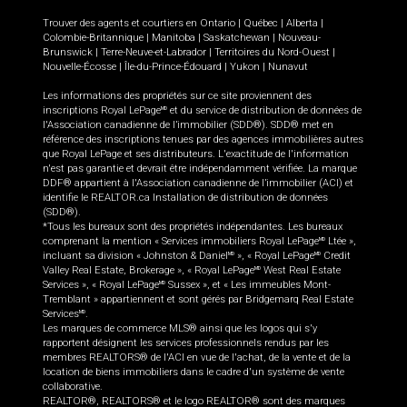
Trouver des agents et courtiers en
Ontario
|
Québec
|
Alberta
|
Colombie-Britannique
|
Manitoba
|
Saskatchewan
|
Nouveau-
Brunswick
|
Terre-Neuve-et-Labrador
|
Territoires du Nord-Ouest
|
Nouvelle-Écosse
|
Île-du-Prince-Édouard
|
Yukon
|
Nunavut
Les informations des propriétés sur ce site proviennent des
inscriptions Royal LePage
et du service de distribution de données de
MD
l'Association canadienne de l’immobilier (SDD®). SDD® met en
référence des inscriptions tenues par des agences immobilières autres
que Royal LePage et ses distributeurs. L'exactitude de l'information
n'est pas garantie et devrait être indépendamment vérifiée. La marque
DDF® appartient à l'Association canadienne de l’immobilier (ACI) et
identifie le REALTOR.ca Installation de distribution de données
(SDD®).
*Tous les bureaux sont des propriétés indépendantes. Les bureaux
comprenant la mention « Services immobiliers Royal LePage
Ltée »,
MD
incluant sa division « Johnston & Daniel
», « Royal LePage
Credit
MD
MD
Valley Real Estate, Brokerage », « Royal LePage
West Real Estate
MD
Services », « Royal LePage
Sussex », et « Les immeubles Mont-
MD
Tremblant » appartiennent et sont gérés par Bridgemarq Real Estate
Services
.
MD
Les marques de commerce MLS® ainsi que les logos qui s'y
rapportent désignent les services professionnels rendus par les
membres REALTORS® de l'ACI en vue de l'achat, de la vente et de la
location de biens immobiliers dans le cadre d'un système de vente
collaborative.
REALTOR®, REALTORS® et le logo REALTOR® sont des marques