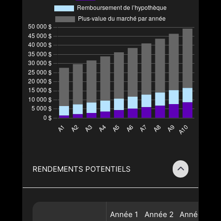
RENDEMENTS POTENTIELS
Année
1
Année
2
Année
3
A