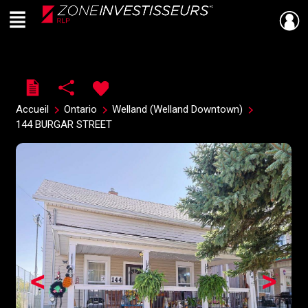
Menu
Live
En Direct
Accueil
Ontario
Welland (Welland Downtown)
144 BURGAR STREET
<
>