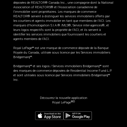
déposées de REALTOR® Canada Inc., une compagnie dont la National
Association of REALTORS® et l'Association canadienne de
l’immobilier sont propriétaires. Les marques de commerce
REALTOR® servent à distinguer les services immobiliers offerts par
les courtiers et agents immobilier en tant que membres de l'ACI. Les
marques d'homologation S.I.A.® /MLS®, Service inter-agences®, et
leurs logos respectifs sont la propriété de l'ACI, et ils servent à
identifier les services immobiliers que fournissent les courtiers et
agents membres de l'ACI.
Royal LePage
est une marque de commerce déposée de la Banque
MD
Royale du Canada, utilisée sous licence par les Services immobiliers
Bridgemarq
.
MD
Bridgemarq
et ses logos / Services immobiliers Bridgemarq
sont
MD
MD
des marques de commerce déposées de Residential Income Fund L.P.
et sont utilisées sous licence par Services immobiliers Bridgemarq
MD
Inc.
Découvrez la nouvelle application
MD
Royal LePage
419 999
$