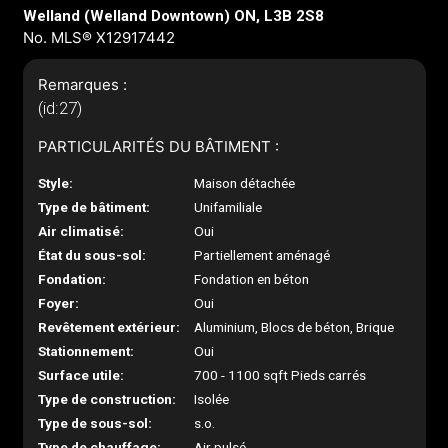
Welland (Welland Downtown) ON, L3B 2S8
No. MLS® X12917442
Remarques :
(id:27)
PARTICULARITÉS DU BÂTIMENT :
Style:
Maison détachée
Type de bâtiment:
Unifamiliale
Air climatisé:
Oui
État du sous-sol:
Partiellement aménagé
Fondation:
Fondation en béton
Foyer:
Oui
Revêtement extérieur:
Aluminium, Blocs de béton, Brique
Stationnement:
Oui
Surface utile:
700 - 1100 sqft Pieds carrés
Type de construction:
Isolée
Type de sous-sol:
s.o.
Type de chauffage:
Air pulsé