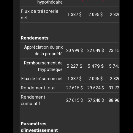
hypothécaire
Flux de trésorerie
1 387 $
2 095 $
2 826 $
net
Rendements
Appréciation du prix
20 999 $
22 049 $
23 152 $
2
de la propriété
Remboursement de
5 227 $
5 479 $
5 742 $
6
l’hypothèque
Flux de trésorerie net
1 387 $
2 095 $
2 826 $
Rendement total
27 615 $
29 624 $
31 721 $
3
Rendement
27 615 $
57 240 $
88 961 $
1
cumulatif
Paramètres
d’investissement