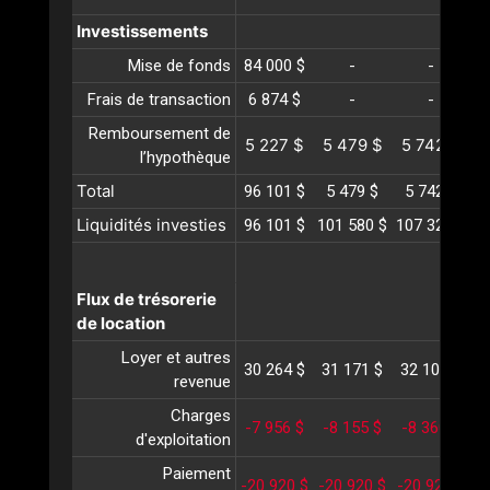
Investissements
Mise de fonds
84 000 $
-
-
Frais de transaction
6 874 $
-
-
Remboursement de
5 227 $
5 479 $
5 742 $
6
l’hypothèque
Total
96 101 $
5 479 $
5 742 $
Liquidités investies
96 101 $
101 580 $
107 323 $
1
Flux de trésorerie
de location
Loyer et autres
30 264 $
31 171 $
32 107 $
3
revenue
Charges
-7 956 $
-8 155 $
-8 360 $
-
d'exploitation
Paiement
-20 920 $
-20 920 $
-20 920 $
-