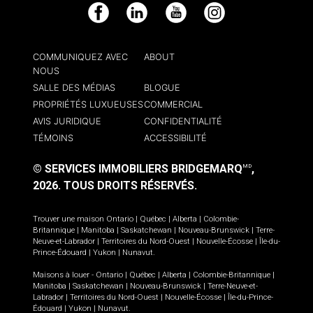
Facebook
LinkedIn
YouTube
Instagram
COMMUNIQUEZ AVEC
ABOUT
NOUS
SALLE DES MÉDIAS
BLOGUE
PROPRIÉTÉS LUXUEUSES
COMMERCIAL
AVIS JURIDIQUE
CONFIDENTIALITÉ
TÉMOINS
ACCESSIBILITÉ
© SERVICES IMMOBILIERS BRIDGEMARQ
,
MD
2026.
TOUS DROITS RÉSERVÉS.
Trouver une maison
Ontario
|
Québec
|
Alberta
|
Colombie-
Britannique
|
Manitoba
|
Saskatchewan
|
Nouveau-Brunswick
|
Terre-
Neuve-et-Labrador
|
Territoires du Nord-Ouest
|
Nouvelle-Écosse
|
Île-du-
Prince-Édouard
|
Yukon
|
Nunavut
.
Maisons à louer -
Ontario
|
Québec
|
Alberta
|
Colombie-Britannique
|
Manitoba
|
Saskatchewan
|
Nouveau-Brunswick
|
Terre-Neuve-et-
Labrador
|
Territoires du Nord-Ouest
|
Nouvelle-Écosse
|
Île-du-Prince-
Édouard
|
Yukon
|
Nunavut
.