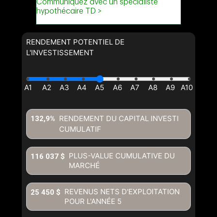
RENDEMENT POTENTIEL DE
L'INVESTISSEMENT
RENDEMENT DU CAPITAL INVESTI
132,9%
CUMULATIF
PLUS-VALUE CUMULATIVE DU
116 037 $
MARCHÉ
REVENUS NETS D'EXPLOITATION
25 450 $
POUR L'ANNÉE
5