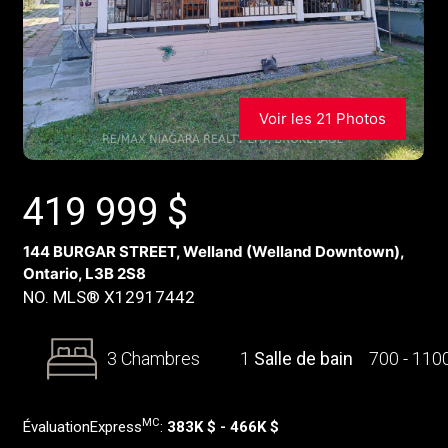
Voir les 21 Photos
419 999
$
144 BURGAR STREET, Welland (Welland Downtown),
Ontario, L3B 2S8
NO. MLS® X12917442
3 Chambres
1
Salle de bain
700 - 110
MC
ÉvaluationExpress
:
383K $ - 466K $