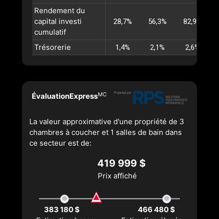
Rendement du
capital investi
28,7%
56,3%
82,9%
cumulatif
Trésorerie
1,4%
2,1%
2,6%
MC
ÉvaluationExpress
La valeur approximative d'une propriété de 3
chambres à coucher et 1 salles de bain dans
ce secteur est de:
419 999 $
Prix affiché
383 180 $
466 480 $