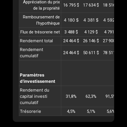
Appréciation du prix
16 795 $
17 634 $
18 516 $
19
de la propriété
Remboursement de
4 180 $
4 381 $
4 592 $
4
l’hypothèque
Flux de trésorerie net
3 488 $
4 129 $
4 791 $
5
Rendement total
24 464 $
26 146 $
27 900 $
29
Rendement
24 464 $
50 611 $
78 511 $
10
cumulatif
Paramètres
d’investissement
Rendement du
capital investi
31,8%
62,3%
91,5%
1
cumulatif
Trésorerie
4,5%
5,1%
5,6%