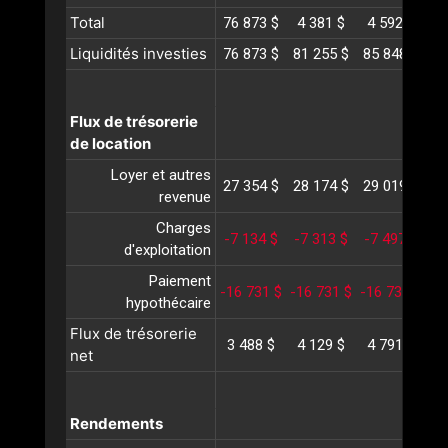
Total
76 873 $
4 381 $
4 592 $
4
Liquidités investies
76 873 $
81 255 $
85 848 $
90
Flux de trésorerie
de location
Loyer et autres
27 354 $
28 174 $
29 019 $
29
revenue
Charges
-7 134 $
-7 313 $
-7 497 $
-
d'exploitation
Paiement
-16 731 $
-16 731 $
-16 731 $
-1
hypothécaire
Flux de trésorerie
3 488 $
4 129 $
4 791 $
5
net
Rendements