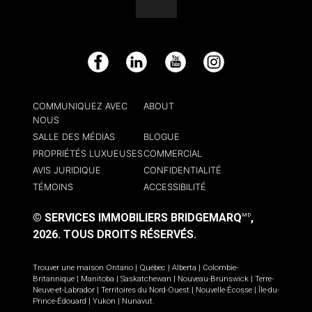
Facebook
LinkedIn
YouTube
Instagram
COMMUNIQUEZ AVEC
ABOUT
NOUS
SALLE DES MÉDIAS
BLOGUE
PROPRIÉTÉS LUXUEUSES
COMMERCIAL
AVIS JURIDIQUE
CONFIDENTIALITÉ
TÉMOINS
ACCESSIBILITÉ
© SERVICES IMMOBILIERS BRIDGEMARQ
,
MD
2026.
TOUS DROITS RÉSERVÉS.
Trouver une maison
Ontario
|
Québec
|
Alberta
|
Colombie-
Britannique
|
Manitoba
|
Saskatchewan
|
Nouveau-Brunswick
|
Terre-
Neuve-et-Labrador
|
Territoires du Nord-Ouest
|
Nouvelle-Écosse
|
Île-du-
Prince-Édouard
|
Yukon
|
Nunavut
.