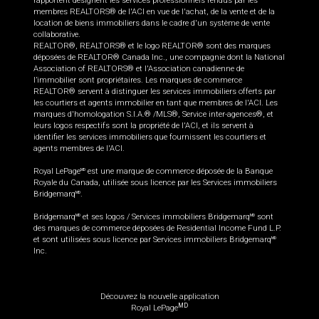
rapportent désignent les services professionnels rendus par les
membres REALTORS® de l'ACI en vue de l'achat, de la vente et de la
location de biens immobiliers dans le cadre d'un système de vente
collaborative.
REALTOR®, REALTORS® et le logo REALTOR® sont des marques
déposées de REALTOR® Canada Inc., une compagnie dont la National
Association of REALTORS® et l'Association canadienne de
l’immobilier sont propriétaires. Les marques de commerce
REALTOR® servent à distinguer les services immobiliers offerts par
les courtiers et agents immobilier en tant que membres de l'ACI. Les
marques d'homologation S.I.A.® /MLS®, Service inter-agences®, et
leurs logos respectifs sont la propriété de l'ACI, et ils servent à
identifier les services immobiliers que fournissent les courtiers et
agents membres de l'ACI.
Royal LePage
est une marque de commerce déposée de la Banque
MD
Royale du Canada, utilisée sous licence par les Services immobiliers
Bridgemarq
.
MD
Bridgemarq
et ses logos / Services immobiliers Bridgemarq
sont
MD
MD
des marques de commerce déposées de Residential Income Fund L.P.
et sont utilisées sous licence par Services immobiliers Bridgemarq
MD
Inc.
Découvrez la nouvelle application
MD
Royal LePage