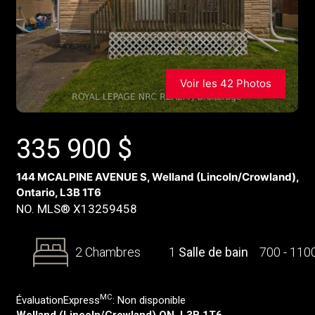
Voir les 42 Photos
335 900
$
144 MCALPINE AVENUE S, Welland (Lincoln/Crowland),
Ontario, L3B 1T6
NO. MLS® X13259458
2 Chambres
1
Salle de bain
700 - 110
MC
ÉvaluationExpress
:
Non disponible