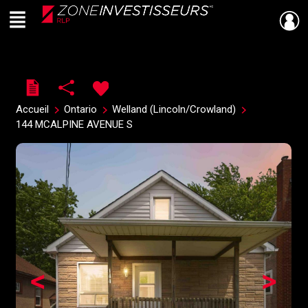
Menu
Live
En Direct
Accueil
Ontario
Welland (Lincoln/Crowland)
144 MCALPINE AVENUE S
<
>