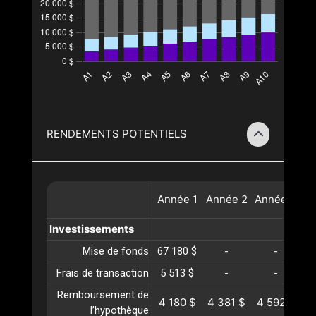
RENDEMENTS POTENTIELS
Année
1
Année
2
Année
3
A
Investissements
Mise de fonds
67 180 $
-
-
Frais de transaction
5 513 $
-
-
Remboursement de
4 180 $
4 381 $
4 592 $
4
l’hypothèque