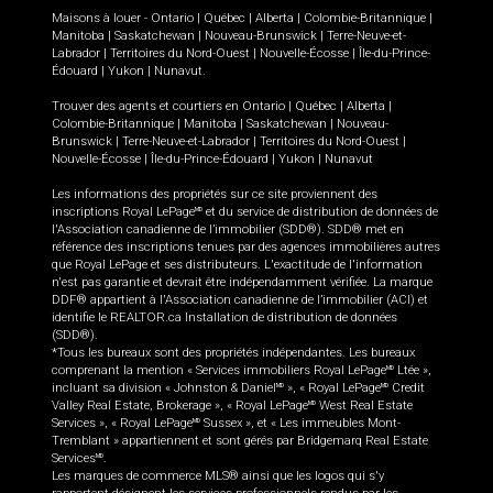
Maisons à louer -
Ontario
|
Québec
|
Alberta
|
Colombie-Britannique
|
Manitoba
|
Saskatchewan
|
Nouveau-Brunswick
|
Terre-Neuve-et-
Labrador
|
Territoires du Nord-Ouest
|
Nouvelle-Écosse
|
Île-du-Prince-
Édouard
|
Yukon
|
Nunavut
.
Trouver des agents et courtiers en
Ontario
|
Québec
|
Alberta
|
Colombie-Britannique
|
Manitoba
|
Saskatchewan
|
Nouveau-
Brunswick
|
Terre-Neuve-et-Labrador
|
Territoires du Nord-Ouest
|
Nouvelle-Écosse
|
Île-du-Prince-Édouard
|
Yukon
|
Nunavut
Les informations des propriétés sur ce site proviennent des
inscriptions Royal LePage
et du service de distribution de données de
MD
l'Association canadienne de l’immobilier (SDD®). SDD® met en
référence des inscriptions tenues par des agences immobilières autres
que Royal LePage et ses distributeurs. L'exactitude de l'information
n'est pas garantie et devrait être indépendamment vérifiée. La marque
DDF® appartient à l'Association canadienne de l’immobilier (ACI) et
identifie le REALTOR.ca Installation de distribution de données
(SDD®).
*Tous les bureaux sont des propriétés indépendantes. Les bureaux
comprenant la mention « Services immobiliers Royal LePage
Ltée »,
MD
incluant sa division « Johnston & Daniel
», « Royal LePage
Credit
MD
MD
Valley Real Estate, Brokerage », « Royal LePage
West Real Estate
MD
Services », « Royal LePage
Sussex », et « Les immeubles Mont-
MD
Tremblant » appartiennent et sont gérés par Bridgemarq Real Estate
Services
.
MD
Les marques de commerce MLS® ainsi que les logos qui s'y