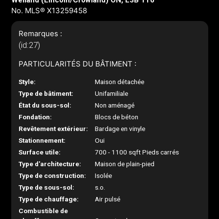
Welland (Lincoln/Crowland) ON, L3B 1T6
No. MLS® X13259458
Remarques :
(id:27)
PARTICULARITÉS DU BÂTIMENT :
Style:
Maison détachée
Type de bâtiment:
Unifamiliale
État du sous-sol:
Non aménagé
Fondation:
Blocs de béton
Revêtement extérieur:
Bardage en vinyle
Stationnement:
Oui
Surface utile:
700 - 1100 sqft Pieds carrés
Type d'architecture:
Maison de plain-pied
Type de construction:
Isolée
Type de sous-sol:
s.o.
Type de chauffage:
Air pulsé
Combustible de