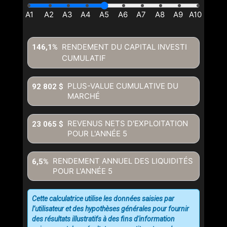
RENDEMENT DU CAPITAL INVESTI
146,1%
CUMULATIF
En cliquant sur le bouton « soumettre », vous consentez à nos
conditions d'utilisation et vous nous fournissez l'autorisation écrite de
communiquer avec vous.
PLUS-VALUE CUMULATIVE DU
92 802 $
MARCHÉ
REVENUS NETS D'EXPLOITATION
23 065 $
POUR L'ANNÉE
5
RENDEMENT ANNUEL DES LIQUIDITÉS
6,5%
POUR L'ANNÉE
5
Cette calculatrice utilise les données saisies par
l’utilisateur et des hypothèses générales pour fournir
des résultats illustratifs à des fins d'information