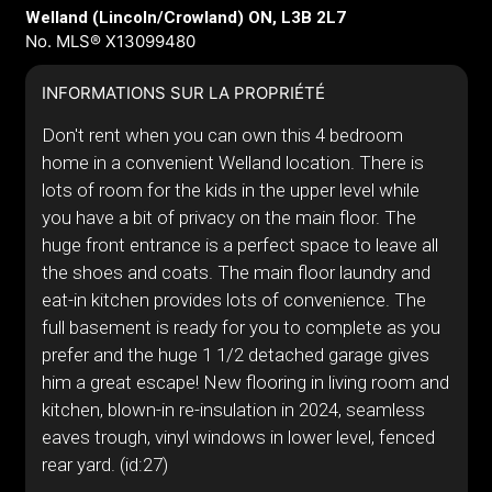
Welland (Lincoln/Crowland) ON, L3B 2L7
No. MLS® X13099480
INFORMATIONS SUR LA PROPRIÉTÉ
Don't rent when you can own this 4 bedroom
home in a convenient Welland location. There is
lots of room for the kids in the upper level while
you have a bit of privacy on the main floor. The
huge front entrance is a perfect space to leave all
the shoes and coats. The main floor laundry and
eat-in kitchen provides lots of convenience. The
full basement is ready for you to complete as you
prefer and the huge 1 1/2 detached garage gives
him a great escape! New flooring in living room and
kitchen, blown-in re-insulation in 2024, seamless
eaves trough, vinyl windows in lower level, fenced
rear yard. (id:27)