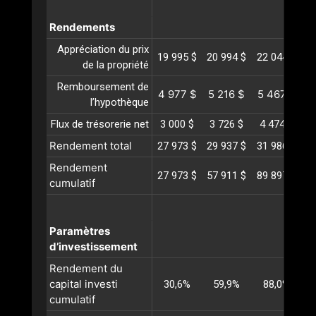
Rendements
Appréciation du prix
19 995 $
20 994 $
22 044 $
2
de la propriété
Remboursement de
4 977 $
5 216 $
5 467 $
5
l’hypothèque
Flux de trésorerie net
3 000 $
3 726 $
4 474 $
5
Rendement total
27 973 $
29 937 $
31 986 $
3
Rendement
27 973 $
57 911 $
89 897 $
12
cumulatif
Paramètres
d’investissement
Rendement du
capital investi
30,6%
59,9%
88,0%
cumulatif