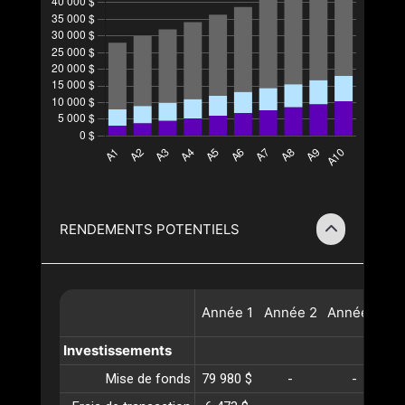
RENDEMENTS POTENTIELS
Année
1
Année
2
Année
3
A
Investissements
Mise de fonds
79 980 $
-
-