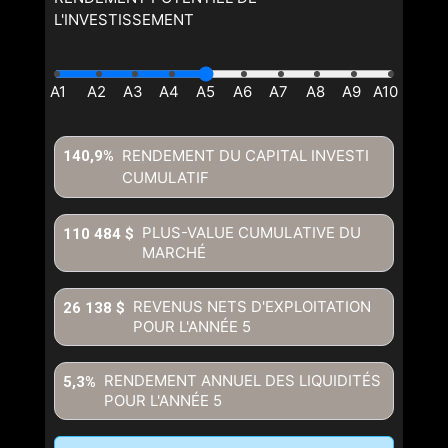
L'INVESTISSEMENT
RENDEMENT DU CAPITAL INVESTI
140,9%
CUMULATIF
PLUS-VALUE CUMULATIVE DU
110 484 $
MARCHÉ
REVENUS NETS D'EXPLOITATION
26 138 $
POUR L'ANNÉE
5
RENDEMENT ANNUEL DES LIQUIDITÉS
5,3%
POUR L'ANNÉE
5