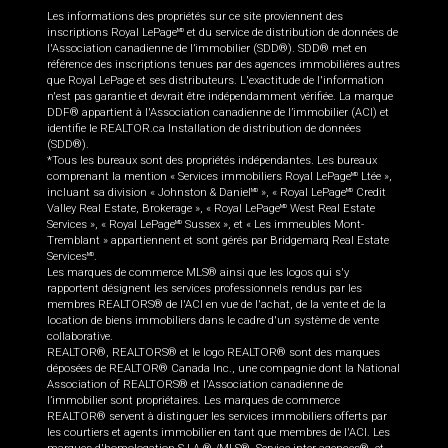
Les informations des propriétés sur ce site proviennent des
inscriptions Royal LePage
et du service de distribution de données de
MD
l'Association canadienne de l’immobilier (SDD®). SDD® met en
référence des inscriptions tenues par des agences immobilières autres
que Royal LePage et ses distributeurs. L'exactitude de l'information
n'est pas garantie et devrait être indépendamment vérifiée. La marque
DDF® appartient à l'Association canadienne de l’immobilier (ACI) et
identifie le REALTOR.ca Installation de distribution de données
(SDD®).
*Tous les bureaux sont des propriétés indépendantes. Les bureaux
comprenant la mention « Services immobiliers Royal LePage
Ltée »,
MD
incluant sa division « Johnston & Daniel
», « Royal LePage
Credit
MD
MD
Valley Real Estate, Brokerage », « Royal LePage
West Real Estate
MD
Services », « Royal LePage
Sussex », et « Les immeubles Mont-
MD
Tremblant » appartiennent et sont gérés par Bridgemarq Real Estate
Services
.
MD
Les marques de commerce MLS® ainsi que les logos qui s'y
rapportent désignent les services professionnels rendus par les
membres REALTORS® de l'ACI en vue de l'achat, de la vente et de la
location de biens immobiliers dans le cadre d'un système de vente
collaborative.
REALTOR®, REALTORS® et le logo REALTOR® sont des marques
déposées de REALTOR® Canada Inc., une compagnie dont la National
Association of REALTORS® et l'Association canadienne de
l’immobilier sont propriétaires. Les marques de commerce
REALTOR® servent à distinguer les services immobiliers offerts par
les courtiers et agents immobilier en tant que membres de l'ACI. Les