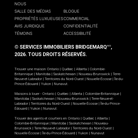
NOUS
SALLE DES MÉDIAS
BLOGUE
PROPRIÉTÉS LUXUEUSES
COMMERCIAL
AVIS JURIDIQUE
CONFIDENTIALITÉ
TÉMOINS
ACCESSIBILITÉ
© SERVICES IMMOBILIERS BRIDGEMARQ
,
MD
2026.
TOUS DROITS RÉSERVÉS.
Trouver une maison
Ontario
|
Québec
|
Alberta
|
Colombie-
Britannique
|
Manitoba
|
Saskatchewan
|
Nouveau-Brunswick
|
Terre-
Neuve-et-Labrador
|
Territoires du Nord-Ouest
|
Nouvelle-Écosse
|
Île-du-
Prince-Édouard
|
Yukon
|
Nunavut
.
Maisons à louer -
Ontario
|
Québec
|
Alberta
|
Colombie-Britannique
|
Manitoba
|
Saskatchewan
|
Nouveau-Brunswick
|
Terre-Neuve-et-
Labrador
|
Territoires du Nord-Ouest
|
Nouvelle-Écosse
|
Île-du-Prince-
Édouard
|
Yukon
|
Nunavut
.
Trouver des agents et courtiers en
Ontario
|
Québec
|
Alberta
|
Colombie-Britannique
|
Manitoba
|
Saskatchewan
|
Nouveau-
Brunswick
|
Terre-Neuve-et-Labrador
|
Territoires du Nord-Ouest
|
Nouvelle-Écosse
|
Île-du-Prince-Édouard
|
Yukon
|
Nunavut