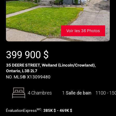
Voir les 36 Photos
399 900
$
35 DEERE STREET, Welland (Lincoln/Crowland),
Ontario, L3B 2L7
NO. MLS® X13099480
4 Chambres
1
Salle de bain
1100 - 1
MC
ÉvaluationExpress
:
385K $ - 469K $