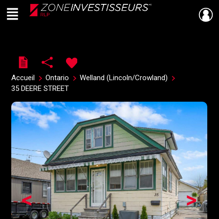
Menu
Live
En Direct
Accueil
Ontario
Welland (Lincoln/Crowland)
35 DEERE STREET
<
>