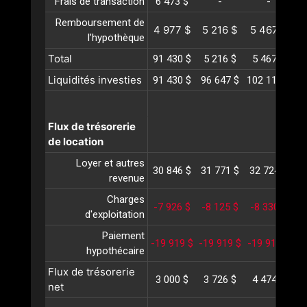
Frais de transaction
6 473 $
-
-
Remboursement de
4 977 $
5 216 $
5 467 $
5
l’hypothèque
Total
91 430 $
5 216 $
5 467 $
5
Liquidités investies
91 430 $
96 647 $
102 115 $
10
Flux de trésorerie
de location
Loyer et autres
30 846 $
31 771 $
32 724 $
3
revenue
Charges
-7 926 $
-8 125 $
-8 330 $
-
d'exploitation
Paiement
-19 919 $
-19 919 $
-19 919 $
-1
hypothécaire
Flux de trésorerie
3 000 $
3 726 $
4 474 $
5
net