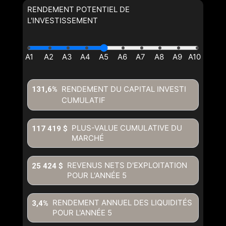
RENDEMENT POTENTIEL DE
L'INVESTISSEMENT
RENDEMENT DU CAPITAL INVESTI
131,6%
CUMULATIF
PLUS-VALUE CUMULATIVE DU
117 419 $
MARCHÉ
REVENUS NETS D'EXPLOITATION
25 424 $
POUR L'ANNÉE
5
RENDEMENT ANNUEL DES LIQUIDITÉS
3,4%
POUR L'ANNÉE
5