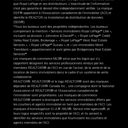
que Royal LePage et ses distributeurs. L'exactitude de l'information
n'est pas garantie et devrait être indépendamment vérifiée. La marque
DDF® appartient à l'Association canadienne de l’immobilier (ACI) et
identifie le REALTOR.ca Installation de distribution de données
(SDD®).
*Tous les bureaux sont des propriétés indépendantes. Les bureaux
comprenant la mention « Services immobiliers Royal LePage
Ltée »,
MD
incluant sa division « Johnston & Daniel
», « Royal LePage
Credit
MD
MD
Valley Real Estate, Brokerage », « Royal LePage
West Real Estate
MD
Services », « Royal LePage
Sussex », et « Les immeubles Mont-
MD
Tremblant » appartiennent et sont gérés par Bridgemarq Real Estate
Services
.
MD
Les marques de commerce MLS® ainsi que les logos qui s'y
rapportent désignent les services professionnels rendus par les
membres REALTORS® de l'ACI en vue de l'achat, de la vente et de la
location de biens immobiliers dans le cadre d'un système de vente
collaborative.
REALTOR®, REALTORS® et le logo REALTOR® sont des marques
déposées de REALTOR® Canada Inc., une compagnie dont la National
Association of REALTORS® et l'Association canadienne de
l’immobilier sont propriétaires. Les marques de commerce
REALTOR® servent à distinguer les services immobiliers offerts par
les courtiers et agents immobilier en tant que membres de l'ACI. Les
marques d'homologation S.I.A.® /MLS®, Service inter-agences®, et
leurs logos respectifs sont la propriété de l'ACI, et ils servent à
identifier les services immobiliers que fournissent les courtiers et
agents membres de l'ACI.