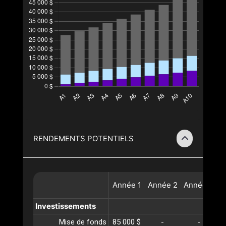
RENDEMENTS POTENTIELS
Année
1
Année
2
Année
3
A
Investissements
Mise de fonds
85 000 $
-
-