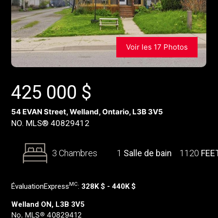
Voir les 17 Photos
425 000
$
54 EVAN Street, Welland, Ontario, L3B 3V5
NO. MLS® 40829412
3 Chambres
1
Salle de bain
1120
FEE
MC
ÉvaluationExpress
:
328K $ - 440K $
Welland ON, L3B 3V5
No. MLS® 40829412