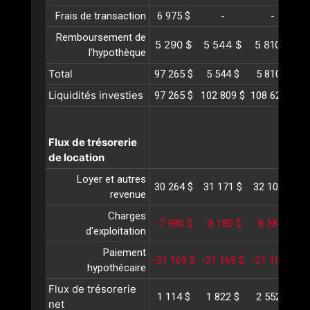
Frais de transaction
6 975 $
-
-
Remboursement de
5 290 $
5 544 $
5 810 $
6
l’hypothèque
Total
97 265 $
5 544 $
5 810 $
Liquidités investies
97 265 $
102 809 $
108 620 $
1
Flux de trésorerie
de location
Loyer et autres
30 264 $
31 171 $
32 107 $
3
revenue
Charges
-7 980 $
-8 180 $
-8 385 $
-
d'exploitation
Paiement
-21 169 $
-21 169 $
-21 169 $
-
hypothécaire
Flux de trésorerie
1 114 $
1 822 $
2 552 $
net