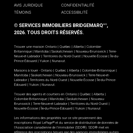
AVIS JURIDIQUE
CONFIDENTIALITÉ
TÉMOINS
ACCESSIBILITÉ
© SERVICES IMMOBILIERS BRIDGEMARQ
,
MD
2026.
TOUS DROITS RÉSERVÉS.
Trouver une maison
Ontario
|
Québec
|
Alberta
|
Colombie-
Britannique
|
Manitoba
|
Saskatchewan
|
Nouveau-Brunswick
|
Terre-
Neuve-et-Labrador
|
Territoires du Nord-Ouest
|
Nouvelle-Écosse
|
Île-du-
Prince-Édouard
|
Yukon
|
Nunavut
.
Maisons à louer -
Ontario
|
Québec
|
Alberta
|
Colombie-Britannique
|
Manitoba
|
Saskatchewan
|
Nouveau-Brunswick
|
Terre-Neuve-et-
Labrador
|
Territoires du Nord-Ouest
|
Nouvelle-Écosse
|
Île-du-Prince-
Édouard
|
Yukon
|
Nunavut
.
Trouver des agents et courtiers en
Ontario
|
Québec
|
Alberta
|
Colombie-Britannique
|
Manitoba
|
Saskatchewan
|
Nouveau-
Brunswick
|
Terre-Neuve-et-Labrador
|
Territoires du Nord-Ouest
|
Nouvelle-Écosse
|
Île-du-Prince-Édouard
|
Yukon
|
Nunavut
Les informations des propriétés sur ce site proviennent des
inscriptions Royal LePage
et du service de distribution de données de
MD
l'Association canadienne de l’immobilier (SDD®). SDD® met en
référence des inscriptions tenues par des agences immobilières autres