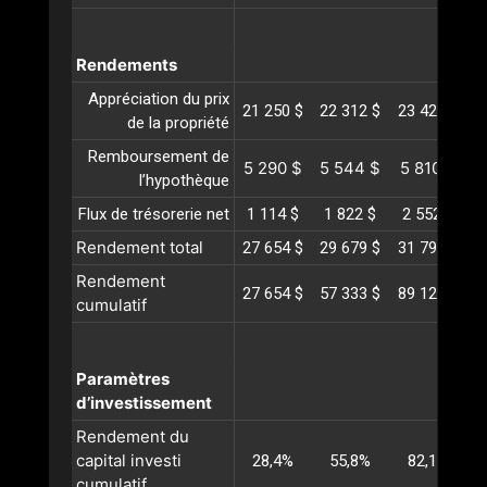
Rendements
Appréciation du prix
21 250 $
22 312 $
23 428 $
2
de la propriété
Remboursement de
5 290 $
5 544 $
5 810 $
6
l’hypothèque
Flux de trésorerie net
1 114 $
1 822 $
2 552 $
Rendement total
27 654 $
29 679 $
31 790 $
3
Rendement
27 654 $
57 333 $
89 124 $
1
cumulatif
Paramètres
d’investissement
Rendement du
capital investi
28,4%
55,8%
82,1%
cumulatif