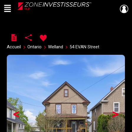
Menu
Live
En Direct
Accueil
Ontario
Welland
54 EVAN Street
<
>