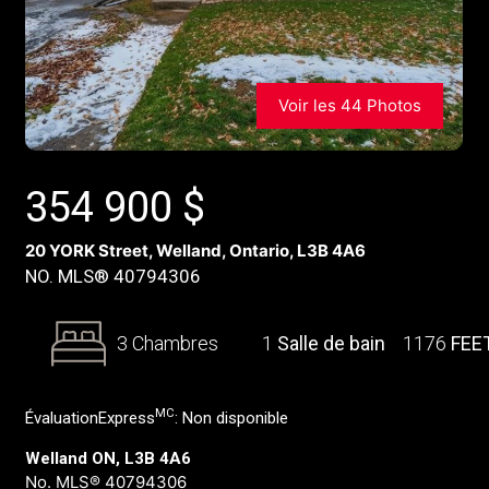
Voir les 44 Photos
354 900
$
20 YORK Street, Welland, Ontario, L3B 4A6
NO. MLS® 40794306
3 Chambres
1
Salle de bain
1176
FEE
MC
ÉvaluationExpress
:
Non disponible
Welland ON, L3B 4A6
No. MLS® 40794306