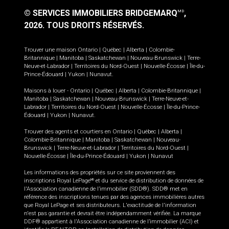
© SERVICES IMMOBILIERS BRIDGEMARQ
,
MD
2026.
TOUS DROITS RÉSERVÉS.
Trouver une maison
Ontario
|
Québec
|
Alberta
|
Colombie-
Britannique
|
Manitoba
|
Saskatchewan
|
Nouveau-Brunswick
|
Terre-
Neuve-et-Labrador
|
Territoires du Nord-Ouest
|
Nouvelle-Écosse
|
Île-du-
Prince-Édouard
|
Yukon
|
Nunavut
.
Maisons à louer -
Ontario
|
Québec
|
Alberta
|
Colombie-Britannique
|
Manitoba
|
Saskatchewan
|
Nouveau-Brunswick
|
Terre-Neuve-et-
Labrador
|
Territoires du Nord-Ouest
|
Nouvelle-Écosse
|
Île-du-Prince-
Édouard
|
Yukon
|
Nunavut
.
Trouver des agents et courtiers en
Ontario
|
Québec
|
Alberta
|
Colombie-Britannique
|
Manitoba
|
Saskatchewan
|
Nouveau-
Brunswick
|
Terre-Neuve-et-Labrador
|
Territoires du Nord-Ouest
|
Nouvelle-Écosse
|
Île-du-Prince-Édouard
|
Yukon
|
Nunavut
Les informations des propriétés sur ce site proviennent des
inscriptions Royal LePage
et du service de distribution de données de
MD
l'Association canadienne de l’immobilier (SDD®). SDD® met en
référence des inscriptions tenues par des agences immobilières autres
que Royal LePage et ses distributeurs. L'exactitude de l'information
n'est pas garantie et devrait être indépendamment vérifiée. La marque
DDF® appartient à l'Association canadienne de l’immobilier (ACI) et