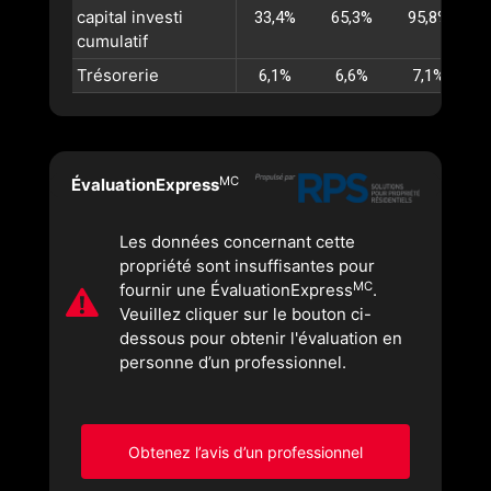
capital investi
33,4%
65,3%
95,8%
1
cumulatif
Trésorerie
6,1%
6,6%
7,1%
MC
ÉvaluationExpress
Les données concernant cette
propriété sont insuffisantes pour
MC
fournir une ÉvaluationExpress
.
Veuillez cliquer sur le bouton ci-
dessous pour obtenir l'évaluation en
personne d’un professionnel.
Obtenez l’avis d’un professionnel