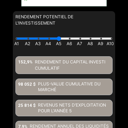
RENDEMENT POTENTIEL DE
L'INVESTISSEMENT
RENDEMENT DU CAPITAL INVESTI
152,9%
CUMULATIF
PLUS-VALUE CUMULATIVE DU
98 052 $
MARCHÉ
REVENUS NETS D'EXPLOITATION
25 814 $
POUR L'ANNÉE
5
RENDEMENT ANNUEL DES LIQUIDITÉS
7,9%