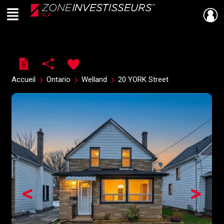
Menu
Live
En Direct
Accueil
Ontario
Welland
20 YORK Street
<
>