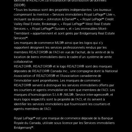
identifie le REALTOR.ca Installation de distribution de données
(SDD®).
*Tous les bureaux sont des propriétés indépendantes. Les bureaux
comprenant la mention « Services immobiliers Royal LePage
Ltée »,
MD
incluant sa division « Johnston & Daniel
», « Royal LePage
Credit
MD
MD
Valley Real Estate, Brokerage », « Royal LePage
West Real Estate
MD
Services », « Royal LePage
Sussex », et « Les immeubles Mont-
MD
Tremblant » appartiennent et sont gérés par Bridgemarq Real Estate
Services
.
MD
Les marques de commerce MLS® ainsi que les logos qui s'y
rapportent désignent les services professionnels rendus par les
membres REALTORS® de l'ACI en vue de l'achat, de la vente et de la
location de biens immobiliers dans le cadre d'un système de vente
collaborative.
REALTOR®, REALTORS® et le logo REALTOR® sont des marques
déposées de REALTOR® Canada Inc., une compagnie dont la National
Association of REALTORS® et l'Association canadienne de
l’immobilier sont propriétaires. Les marques de commerce
REALTOR® servent à distinguer les services immobiliers offerts par
les courtiers et agents immobilier en tant que membres de l'ACI. Les
marques d'homologation S.I.A.® /MLS®, Service inter-agences®, et
leurs logos respectifs sont la propriété de l'ACI, et ils servent à
identifier les services immobiliers que fournissent les courtiers et
agents membres de l'ACI.
Royal LePage
est une marque de commerce déposée de la Banque
MD
Royale du Canada, utilisée sous licence par les Services immobiliers
Bridgemarq
.
MD