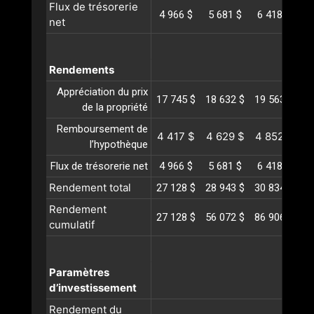
Flux de trésorerie
4 966 $
5 681 $
6 418 $
7
net
Rendements
Appréciation du prix
17 745 $
18 632 $
19 563 $
20
de la propriété
Remboursement de
4 417 $
4 629 $
4 852 $
5
l’hypothèque
Flux de trésorerie net
4 966 $
5 681 $
6 418 $
7
Rendement total
27 128 $
28 943 $
30 834 $
32
Rendement
27 128 $
56 072 $
86 906 $
11
cumulatif
Paramètres
d’investissement
Rendement du