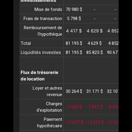
Investissements
Mise de fonds
70 980 $
-
-
Frais de transaction
5 798 $
-
-
Remboursement de
4 417 $
4 629 $
4 852 $
5
l’hypothèque
Total
81 195 $
4 629 $
4 852 $
5
Liquidités investies
81 195 $
85 825 $
90 677 $
95
Flux de trésorerie
de location
Loyer et autres
30 264 $
31 171 $
32 107 $
33
revenue
Charges
-7 620 $
-7 812 $
-8 010 $
-
d'exploitation
Paiement
-17 677 $
-17 677 $
-17 677 $
-1
hypothécaire