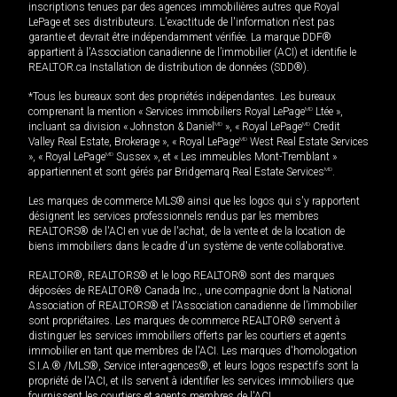
inscriptions tenues par des agences immobilières autres que Royal
LePage et ses distributeurs. L'exactitude de l'information n'est pas
garantie et devrait être indépendamment vérifiée. La marque DDF®
appartient à l'Association canadienne de l’immobilier (ACI) et identifie le
REALTOR.ca Installation de distribution de données (SDD®).
*Tous les bureaux sont des propriétés indépendantes. Les bureaux
comprenant la mention « Services immobiliers Royal LePage
MD
Ltée »,
incluant sa division « Johnston & Daniel
MD
», « Royal LePage
MD
Credit
Valley Real Estate, Brokerage », « Royal LePage
MD
West Real Estate Services
», « Royal LePage
MD
Sussex », et « Les immeubles Mont-Tremblant »
appartiennent et sont gérés par Bridgemarq Real Estate Services
MD
.
Les marques de commerce MLS® ainsi que les logos qui s'y rapportent
désignent les services professionnels rendus par les membres
REALTORS® de l'ACI en vue de l'achat, de la vente et de la location de
biens immobiliers dans le cadre d'un système de vente collaborative.
REALTOR®, REALTORS® et le logo REALTOR® sont des marques
déposées de REALTOR® Canada Inc., une compagnie dont la National
Association of REALTORS® et l'Association canadienne de l’immobilier
sont propriétaires. Les marques de commerce REALTOR® servent à
distinguer les services immobiliers offerts par les courtiers et agents
immobilier en tant que membres de l'ACI. Les marques d'homologation
S.I.A.® /MLS®, Service inter-agences®, et leurs logos respectifs sont la
propriété de l'ACI, et ils servent à identifier les services immobiliers que
fournissent les courtiers et agents membres de l'ACI.