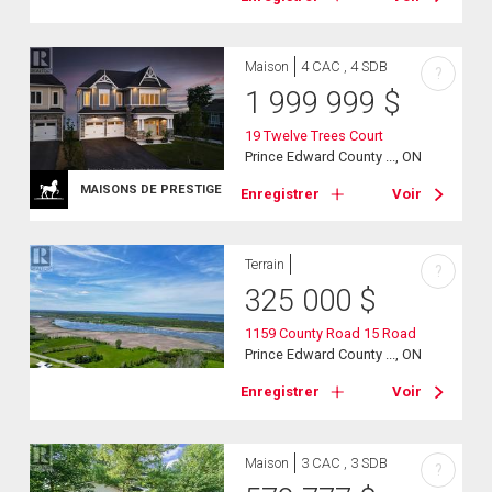
Maison
4 CAC , 4 SDB
?
1 999 999
$
19 Twelve Trees Court
Prince Edward County ..., ON
MAISONS DE PRESTIGE
Enregistrer
Voir
Terrain
?
325 000
$
1159 County Road 15 Road
Prince Edward County ..., ON
Enregistrer
Voir
Maison
3 CAC , 3 SDB
?