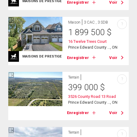
MAISONS DE PRESTIGE
Enregistrer
Voir
Maison
3 CAC , 3 SDB
?
1 899 500
$
16 Twelve Trees Court
Prince Edward County ..., ON
MAISONS DE PRESTIGE
Enregistrer
Voir
Terrain
?
399 000
$
3526 County Road 13 Road
Prince Edward County ..., ON
Enregistrer
Voir
Terrain
?