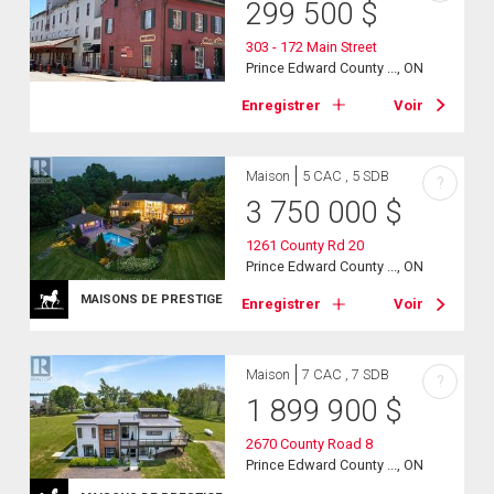
299 500
$
303 - 172 Main Street
Prince Edward County ..., ON
Enregistrer
Voir
Maison
5 CAC , 5 SDB
?
3 750 000
$
1261 County Rd 20
Prince Edward County ..., ON
MAISONS DE PRESTIGE
Enregistrer
Voir
Maison
7 CAC , 7 SDB
?
1 899 900
$
2670 County Road 8
Prince Edward County ..., ON