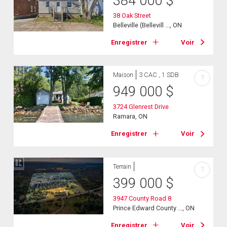
384 000
$
38 Oak Street
Belleville (Bellevill ..., ON
Enregistrer
Voir
Maison
3 CAC , 1 SDB
?
949 000
$
3724 Glenrest Drive
Ramara, ON
Enregistrer
Voir
Terrain
?
399 000
$
3947 County Road 8
Prince Edward County ..., ON
Enregistrer
Voir