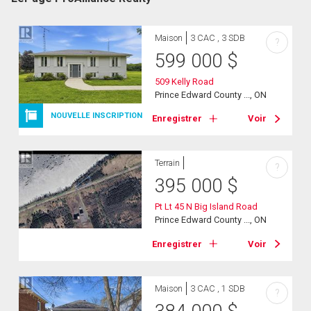
Maison
3 CAC , 3 SDB
?
599 000
$
509 Kelly Road
Prince Edward County ..., ON
NOUVELLE INSCRIPTION
Enregistrer
Voir
Terrain
?
395 000
$
Pt Lt 45 N Big Island Road
Prince Edward County ..., ON
Enregistrer
Voir
Maison
3 CAC , 1 SDB
?