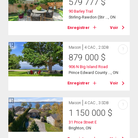
579 777
$
90 Barley Trail
Stirling-Rawdon (Stir ..., ON
Enregistrer
Voir
Maison
4 CAC , 2 SDB
?
879 000
$
906 N Big Island Road
Prince Edward County ..., ON
Enregistrer
Voir
Maison
4 CAC , 3 SDB
?
1 150 000
$
31 Price Street E
Brighton, ON