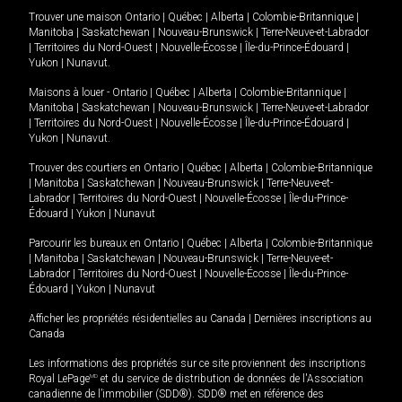
Trouver une maison
Ontario
|
Québec
|
Alberta
|
Colombie-Britannique
|
Manitoba
|
Saskatchewan
|
Nouveau-Brunswick
|
Terre-Neuve-et-Labrador
|
Territoires du Nord-Ouest
|
Nouvelle-Écosse
|
Île-du-Prince-Édouard
|
Yukon
|
Nunavut
.
Maisons à louer -
Ontario
|
Québec
|
Alberta
|
Colombie-Britannique
|
Manitoba
|
Saskatchewan
|
Nouveau-Brunswick
|
Terre-Neuve-et-Labrador
|
Territoires du Nord-Ouest
|
Nouvelle-Écosse
|
Île-du-Prince-Édouard
|
Yukon
|
Nunavut
.
Trouver des courtiers en
Ontario
|
Québec
|
Alberta
|
Colombie-Britannique
|
Manitoba
|
Saskatchewan
|
Nouveau-Brunswick
|
Terre-Neuve-et-
Labrador
|
Territoires du Nord-Ouest
|
Nouvelle-Écosse
|
Île-du-Prince-
Édouard
|
Yukon
|
Nunavut
Parcourir les bureaux en
Ontario
|
Québec
|
Alberta
|
Colombie-Britannique
|
Manitoba
|
Saskatchewan
|
Nouveau-Brunswick
|
Terre-Neuve-et-
Labrador
|
Territoires du Nord-Ouest
|
Nouvelle-Écosse
|
Île-du-Prince-
Édouard
|
Yukon
|
Nunavut
Afficher les propriétés résidentielles au Canada
|
Dernières inscriptions au
Canada
Les informations des propriétés sur ce site proviennent des inscriptions
Royal LePage
MD
et du service de distribution de données de l'Association
canadienne de l’immobilier (SDD®). SDD® met en référence des