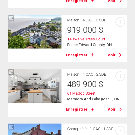
Enregistrer
Voir
Maison
4 CAC , 3 SDB
?
919 000
$
14 Twelve Trees Court
Prince Edward County, ON
Enregistrer
Voir
Maison
4 CAC , 2 SDB
?
489 900
$
61 Madoc Street
Marmora And Lake (Mar ..., ON
Enregistrer
Voir
Copropriété
1 CAC , 1 SDB
?