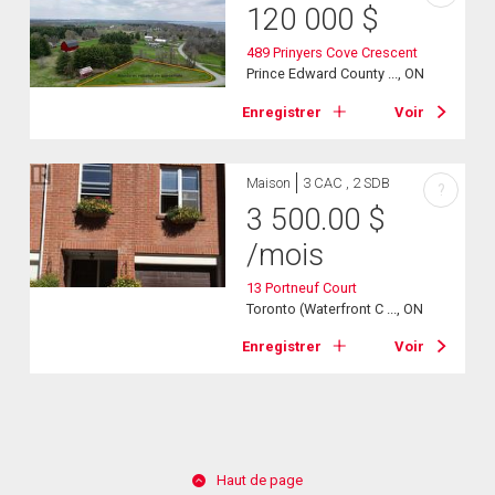
120 000
$
489 Prinyers Cove Crescent
Prince Edward County ..., ON
Enregistrer
Voir
Maison
3 CAC , 2 SDB
?
3 500.00
$
/mois
13 Portneuf Court
Toronto (Waterfront C ..., ON
Enregistrer
Voir
Haut de page