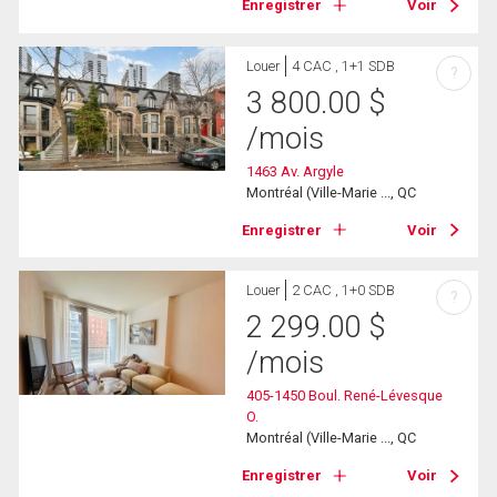
Enregistrer
Voir
Louer
4 CAC , 1+1 SDB
?
3 800.00
$
/mois
1463 Av. Argyle
Montréal (Ville-Marie ..., QC
Enregistrer
Voir
Louer
2 CAC , 1+0 SDB
?
2 299.00
$
/mois
405-1450 Boul. René-Lévesque
O.
Montréal (Ville-Marie ..., QC
Enregistrer
Voir