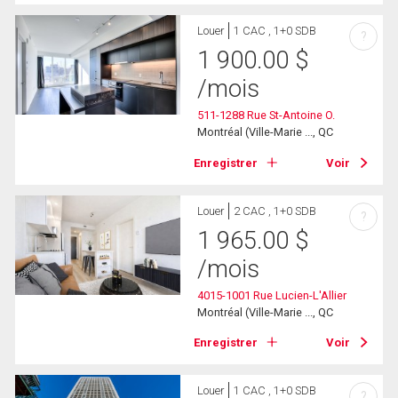
Louer
1 CAC , 1+0 SDB
?
1 900.00
$
/mois
511-1288 Rue St-Antoine O.
Montréal (Ville-Marie ..., QC
Enregistrer
Voir
Louer
2 CAC , 1+0 SDB
?
1 965.00
$
/mois
4015-1001 Rue Lucien-L'Allier
Montréal (Ville-Marie ..., QC
Enregistrer
Voir
Louer
1 CAC , 1+0 SDB
?