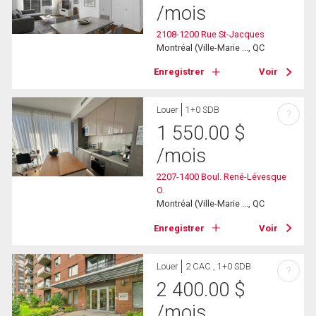
/mois
2108-1200 Rue St-Jacques
Montréal (Ville-Marie ..., QC
Enregistrer
Voir
Louer
1+0 SDB
?
1 550.00
$
/mois
2207-1400 Boul. René-Lévesque
O.
Montréal (Ville-Marie ..., QC
Enregistrer
Voir
Louer
2 CAC , 1+0 SDB
?
2 400.00
$
/mois