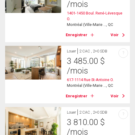
/mois
1401-1450 Boul. René-Lévesque
O.
Montréal (Ville-Marie ..., QC
Enregistrer
Voir
Louer
2 CAC , 2+0 SDB
?
3 485.00
$
/mois
617-1114 Rue St-Antoine O.
Montréal (Ville-Marie ..., QC
Enregistrer
Voir
Louer
2 CAC , 2+0 SDB
?
3 810.00
$
/mois