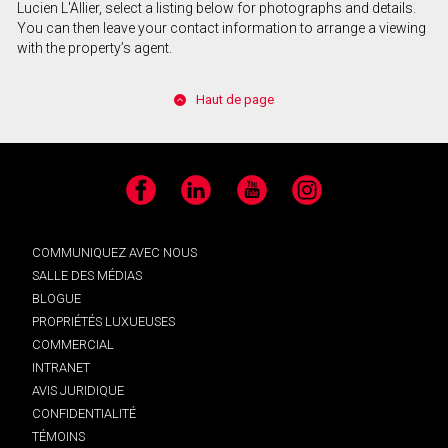
Lucien L'Allier, select a listing below for photographs and details.
You can then leave your contact information to arrange a viewing
with the property’s agent.
Haut de page
Facebook
LinkedIn
YouTube
Instagram
COMMUNIQUEZ AVEC NOUS
SALLE DES MÉDIAS
BLOGUE
PROPRIÉTÉS LUXUEUSES
COMMERCIAL
INTRANET
AVIS JURIDIQUE
CONFIDENTIALITÉ
TÉMOINS