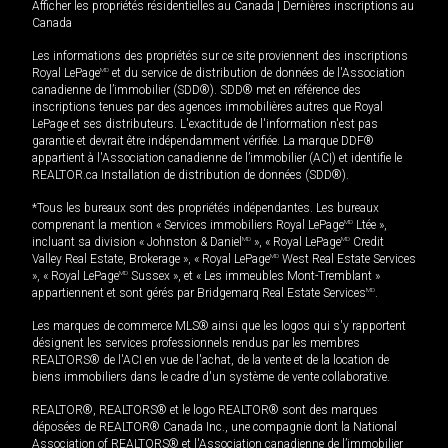
Afficher les propriétés résidentielles au Canada
|
Dernières inscriptions au
Canada
Les informations des propriétés sur ce site proviennent des inscriptions
Royal LePage
MD
et du service de distribution de données de l'Association
canadienne de l’immobilier (SDD®). SDD® met en référence des
inscriptions tenues par des agences immobilières autres que Royal
LePage et ses distributeurs. L'exactitude de l'information n'est pas
garantie et devrait être indépendamment vérifiée. La marque DDF®
appartient à l'Association canadienne de l’immobilier (ACI) et identifie le
REALTOR.ca Installation de distribution de données (SDD®).
*Tous les bureaux sont des propriétés indépendantes. Les bureaux
comprenant la mention « Services immobiliers Royal LePage
MD
Ltée »,
incluant sa division « Johnston & Daniel
MD
», « Royal LePage
MD
Credit
Valley Real Estate, Brokerage », « Royal LePage
MD
West Real Estate Services
», « Royal LePage
MD
Sussex », et « Les immeubles Mont-Tremblant »
appartiennent et sont gérés par Bridgemarq Real Estate Services
MD
.
Les marques de commerce MLS® ainsi que les logos qui s'y rapportent
désignent les services professionnels rendus par les membres
REALTORS® de l'ACI en vue de l'achat, de la vente et de la location de
biens immobiliers dans le cadre d'un système de vente collaborative.
REALTOR®, REALTORS® et le logo REALTOR® sont des marques
déposées de REALTOR® Canada Inc., une compagnie dont la National
Association of REALTORS® et l'Association canadienne de l’immobilier