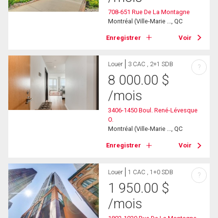
708-651 Rue De La Montagne
Montréal (Ville-Marie ..., QC
Enregistrer
Voir
Louer
3 CAC , 2+1 SDB
?
8 000.00
$
/mois
3406-1450 Boul. René-Lévesque
O.
Montréal (Ville-Marie ..., QC
Enregistrer
Voir
Louer
1 CAC , 1+0 SDB
?
1 950.00
$
/mois