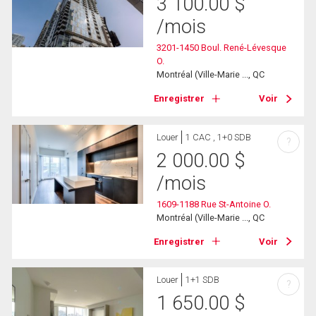
3 100.00
$
/mois
3201-1450 Boul. René-Lévesque
O.
Montréal (Ville-Marie ..., QC
Enregistrer
Voir
Louer
1 CAC , 1+0 SDB
?
2 000.00
$
/mois
1609-1188 Rue St-Antoine O.
Montréal (Ville-Marie ..., QC
Enregistrer
Voir
Louer
1+1 SDB
?
1 650.00
$