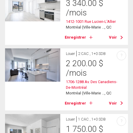
3 340.00
$
/mois
1412-1001 Rue Lucien-L'Allier
Montréal (Ville-Marie ..., QC
Enregistrer
Voir
Louer
2 CAC , 1+0 SDB
?
2 200.00
$
/mois
1706-1288 Av. Des Canadiens-
De-Montréal
Montréal (Ville-Marie ..., QC
Enregistrer
Voir
Louer
1 CAC , 1+0 SDB
?
1 750.00
$