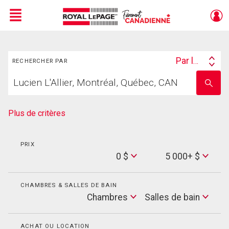
Menu
Rechercher
Live
En Direct
Par lieu
RECHERCHER PAR
Search
Trouvez
By
Entrez
votre
le
foyer
nom
de
Plus de critères
l'école
PRIX
Min
0 $
5 000+ $
Price
Max
Price
CHAMBRES & SALLES DE BAIN
Cham
Chambres
Salles de bain
Salles
de
bain
ACHAT OU LOCATION