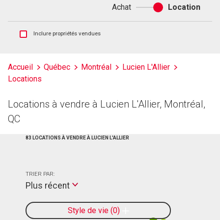
Achat
Location
Achat
ou
location
Afficher
Inclure propriétés vendues
les
inscriptions
vendues
Accueil
Québec
Montréal
Lucien L'Allier
et
Locations
les
historiques
d'inscriptions
Locations à vendre à Lucien L'Allier, Montréal,
QC
83 LOCATIONS À VENDRE À LUCIEN L'ALLIER
TRIER PAR:
Plus récent
Style de vie
0