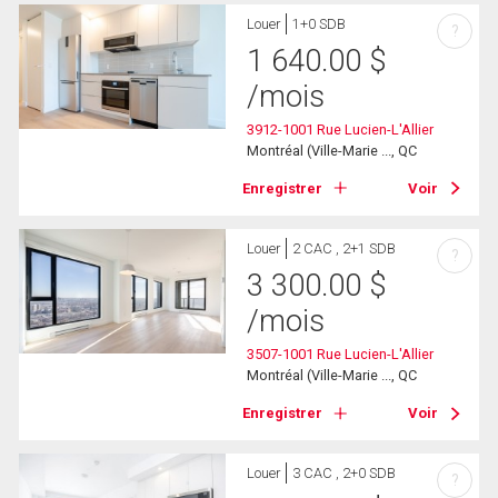
Louer
1+0 SDB
?
1 640.00
$
/mois
3912-1001 Rue Lucien-L'Allier
Montréal (Ville-Marie ..., QC
Enregistrer
Voir
Louer
2 CAC , 2+1 SDB
?
3 300.00
$
/mois
3507-1001 Rue Lucien-L'Allier
Montréal (Ville-Marie ..., QC
Enregistrer
Voir
Louer
3 CAC , 2+0 SDB
?