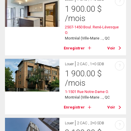
?
1 900.00
$
/mois
2507-1450 Boul. René-Lévesque
O.
Montréal (Ville-Marie ..., QC
Enregistrer
Voir
Louer
2 CAC , 1+0 SDB
?
1 900.00
$
/mois
1-1501 Rue Notre-Dame O.
Montréal (Ville-Marie ..., QC
Enregistrer
Voir
Louer
2 CAC , 2+0 SDB
?