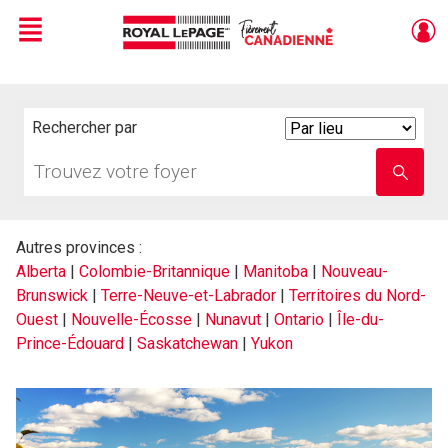
Menu
Live
En Direct
Rechercher par
Search
By
Trouvez
Entrez
votre
le
foyer
nom
de
l'école
Autres provinces :
Alberta
|
Colombie-Britannique
|
Manitoba
|
Nouveau-
Brunswick
|
Terre-Neuve-et-Labrador
|
Territoires du Nord-
Ouest
|
Nouvelle-Écosse
|
Nunavut
|
Ontario
|
Île-du-
Prince-Édouard
|
Saskatchewan
|
Yukon