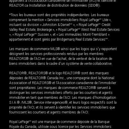
appartient à l'Association canadienne de l’immobilier (ACI) et identifie le
REALTOR.ca Installation de distribution de données (SDD®).
*Tous les bureaux sont des propriétés indépendantes. Les bureaux
comprenant la mention « Services immobiliers Royal LePage
MD
Ltée »,
incluant sa division « Johnston & Daniel
MD
», « Royal LePage
MD
Credit
Valley Real Estate, Brokerage », « Royal LePage
MD
West Real Estate Services
», « Royal LePage
MD
Sussex », et « Les immeubles Mont-Tremblant »
appartiennent et sont gérés par Bridgemarq Real Estate Services
MD
.
Les marques de commerce MLS® ainsi que les logos qui s'y rapportent
désignent les services professionnels rendus par les membres
REALTORS® de l'ACI en vue de l'achat, de la vente et de la location de
biens immobiliers dans le cadre d'un système de vente collaborative.
REALTOR®, REALTORS® et le logo REALTOR® sont des marques
déposées de REALTOR® Canada Inc., une compagnie dont la National
Association of REALTORS® et l'Association canadienne de l’immobilier
sont propriétaires. Les marques de commerce REALTOR® servent à
distinguer les services immobiliers offerts par les courtiers et agents
immobilier en tant que membres de l'ACI. Les marques d'homologation
S.I.A.® /MLS®, Service inter-agences®, et leurs logos respectifs sont la
propriété de l'ACI, et ils servent à identifier les services immobiliers que
fournissent les courtiers et agents membres de l'ACI.
Royal LePage
MD
est une marque de commerce déposée de la Banque
Royale du Canada, utilisée sous licence par les Services immobiliers