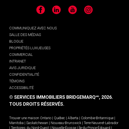
Facebook
LinkedIn
YouTube
Instagram
COMMUNIQUEZ AVEC NOUS
SALLE DES MÉDIAS
BLOGUE
PROPRIÉTÉS LUXUEUSES
COMMERCIAL
INTRANET
AVIS JURIDIQUE
CONFIDENTIALITÉ
TÉMOINS
ACCESSIBILITÉ
© SERVICES IMMOBILIERS BRIDGEMARQ
, 2026.
MD
TOUS DROITS RÉSERVÉS.
Trouver une maison
Ontario
|
Québec
|
Alberta
|
Colombie-Britannique
|
Manitoba
|
Saskatchewan
|
Nouveau-Brunswick
|
Terre-Neuve-et-Labrador
|
Territoires du Nord-Ouest
|
Nouvelle-Écosse
|
Île-du-Prince-Édouard
|