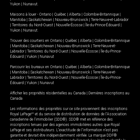
Yukon
|
Nunavut
.
Maisons à louer -
Ontario
|
Québec
|
Alberta
|
Colombie-Britannique
|
Manitoba
|
Saskatchewan
|
Nouveau-Brunswick
|
Terre-Neuve-et-Labrador
|
Territoires du Nord-Ouest
|
Nouvelle-Écosse
|
Île-du-Prince-Édouard
|
Yukon
|
Nunavut
.
Trouver des courtiers en
Ontario
|
Québec
|
Alberta
|
Colombie-Britannique
|
Manitoba
|
Saskatchewan
|
Nouveau-Brunswick
|
Terre-Neuve-et-
Labrador
|
Territoires du Nord-Ouest
|
Nouvelle-Écosse
|
Île-du-Prince-
Édouard
|
Yukon
|
Nunavut
Parcourir les bureaux en
Ontario
|
Québec
|
Alberta
|
Colombie-Britannique
|
Manitoba
|
Saskatchewan
|
Nouveau-Brunswick
|
Terre-Neuve-et-
Labrador
|
Territoires du Nord-Ouest
|
Nouvelle-Écosse
|
Île-du-Prince-
Édouard
|
Yukon
|
Nunavut
Afficher les propriétés résidentielles au Canada
|
Dernières inscriptions au
Canada
Les informations des propriétés sur ce site proviennent des inscriptions
Royal LePage
MD
et du service de distribution de données de l'Association
canadienne de l’immobilier (SDD®). SDD® met en référence des
inscriptions tenues par des agences immobilières autres que Royal
LePage et ses distributeurs. L'exactitude de l'information n'est pas
garantie et devrait être indépendamment vérifiée. La marque DDF®