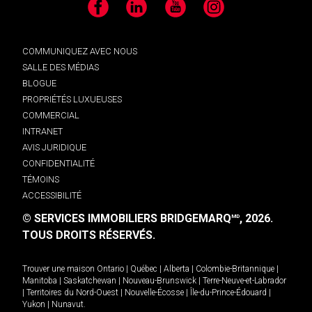
Facebook
LinkedIn
YouTube
Instagram
COMMUNIQUEZ AVEC NOUS
SALLE DES MÉDIAS
BLOGUE
PROPRIÉTÉS LUXUEUSES
COMMERCIAL
INTRANET
AVIS JURIDIQUE
CONFIDENTIALITÉ
TÉMOINS
ACCESSIBILITÉ
© SERVICES IMMOBILIERS BRIDGEMARQ
, 2026.
MD
TOUS DROITS RÉSERVÉS.
Trouver une maison
Ontario
|
Québec
|
Alberta
|
Colombie-Britannique
|
Manitoba
|
Saskatchewan
|
Nouveau-Brunswick
|
Terre-Neuve-et-Labrador
|
Territoires du Nord-Ouest
|
Nouvelle-Écosse
|
Île-du-Prince-Édouard
|
Yukon
|
Nunavut
.