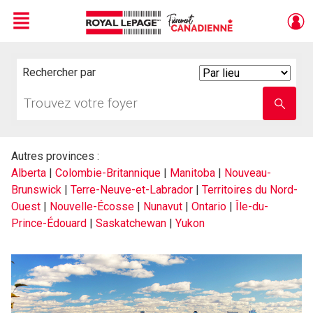
Menu
Live
En Direct
Rechercher par
Search
By
Trouvez
Entrez
votre
le
foyer
nom
de
l'école
Autres provinces :
Alberta
|
Colombie-Britannique
|
Manitoba
|
Nouveau-
Brunswick
|
Terre-Neuve-et-Labrador
|
Territoires du Nord-
Ouest
|
Nouvelle-Écosse
|
Nunavut
|
Ontario
|
Île-du-
Prince-Édouard
|
Saskatchewan
|
Yukon