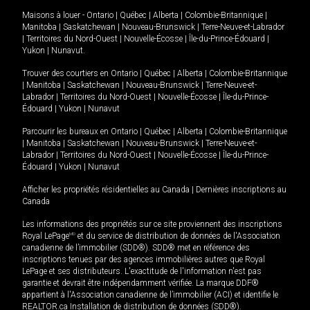
Maisons à louer -
Ontario
|
Québec
|
Alberta
|
Colombie-Britannique
|
Manitoba
|
Saskatchewan
|
Nouveau-Brunswick
|
Terre-Neuve-et-Labrador
|
Territoires du Nord-Ouest
|
Nouvelle-Écosse
|
Île-du-Prince-Édouard
|
Yukon
|
Nunavut
.
Trouver des courtiers en
Ontario
|
Québec
|
Alberta
|
Colombie-Britannique
|
Manitoba
|
Saskatchewan
|
Nouveau-Brunswick
|
Terre-Neuve-et-
Labrador
|
Territoires du Nord-Ouest
|
Nouvelle-Écosse
|
Île-du-Prince-
Édouard
|
Yukon
|
Nunavut
Parcourir les bureaux en
Ontario
|
Québec
|
Alberta
|
Colombie-Britannique
|
Manitoba
|
Saskatchewan
|
Nouveau-Brunswick
|
Terre-Neuve-et-
Labrador
|
Territoires du Nord-Ouest
|
Nouvelle-Écosse
|
Île-du-Prince-
Édouard
|
Yukon
|
Nunavut
Afficher les propriétés résidentielles au Canada
|
Dernières inscriptions au
Canada
Les informations des propriétés sur ce site proviennent des inscriptions
Royal LePage
MD
et du service de distribution de données de l'Association
canadienne de l’immobilier (SDD®). SDD® met en référence des
inscriptions tenues par des agences immobilières autres que Royal
LePage et ses distributeurs. L'exactitude de l'information n'est pas
garantie et devrait être indépendamment vérifiée. La marque DDF®
appartient à l'Association canadienne de l’immobilier (ACI) et identifie le
REALTOR.ca Installation de distribution de données (SDD®).