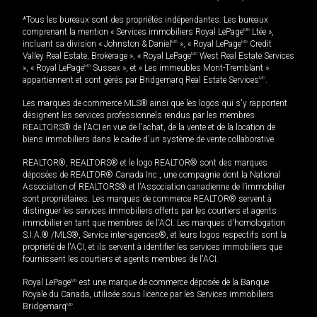
*Tous les bureaux sont des propriétés indépendantes. Les bureaux
comprenant la mention « Services immobiliers Royal LePage
MD
Ltée »,
incluant sa division « Johnston & Daniel
MD
», « Royal LePage
MD
Credit
Valley Real Estate, Brokerage », « Royal LePage
MD
West Real Estate Services
», « Royal LePage
MD
Sussex », et « Les immeubles Mont-Tremblant »
appartiennent et sont gérés par Bridgemarq Real Estate Services
MD
.
Les marques de commerce MLS® ainsi que les logos qui s'y rapportent
désignent les services professionnels rendus par les membres
REALTORS® de l'ACI en vue de l'achat, de la vente et de la location de
biens immobiliers dans le cadre d'un système de vente collaborative.
REALTOR®, REALTORS® et le logo REALTOR® sont des marques
déposées de REALTOR® Canada Inc., une compagnie dont la National
Association of REALTORS® et l'Association canadienne de l’immobilier
sont propriétaires. Les marques de commerce REALTOR® servent à
distinguer les services immobiliers offerts par les courtiers et agents
immobilier en tant que membres de l'ACI. Les marques d'homologation
S.I.A.® /MLS®, Service inter-agences®, et leurs logos respectifs sont la
propriété de l'ACI, et ils servent à identifier les services immobiliers que
fournissent les courtiers et agents membres de l'ACI.
Royal LePage
MD
est une marque de commerce déposée de la Banque
Royale du Canada, utilisée sous licence par les Services immobiliers
Bridgemarq
MD
.