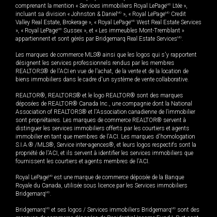
comprenant la mention « Services immobiliers Royal LePage
MD
Ltée »,
incluant sa division « Johnston & Daniel
MD
», « Royal LePage
MD
Credit
Valley Real Estate, Brokerage », « Royal LePage
MD
West Real Estate Services
», « Royal LePage
MD
Sussex », et « Les immeubles Mont-Tremblant »
appartiennent et sont gérés par Bridgemarq Real Estate Services
MD
.
Les marques de commerce MLS® ainsi que les logos qui s'y rapportent
désignent les services professionnels rendus par les membres
REALTORS® de l'ACI en vue de l'achat, de la vente et de la location de
biens immobiliers dans le cadre d'un système de vente collaborative.
REALTOR®, REALTORS® et le logo REALTOR® sont des marques
déposées de REALTOR® Canada Inc., une compagnie dont la National
Association of REALTORS® et l'Association canadienne de l’immobilier
sont propriétaires. Les marques de commerce REALTOR® servent à
distinguer les services immobiliers offerts par les courtiers et agents
immobilier en tant que membres de l'ACI. Les marques d'homologation
S.I.A.® /MLS®, Service inter-agences®, et leurs logos respectifs sont la
propriété de l'ACI, et ils servent à identifier les services immobiliers que
fournissent les courtiers et agents membres de l'ACI.
Royal LePage
MD
est une marque de commerce déposée de la Banque
Royale du Canada, utilisée sous licence par les Services immobiliers
Bridgemarq
MD
.
Bridgemarq
MD
et ses logos / Services immobiliers Bridgemarq
MD
sont des