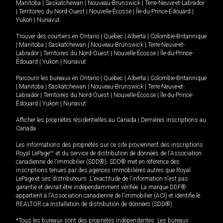
Manitoba
|
Saskatchewan
|
Nouveau-Brunswick
|
Terre-Neuve-et-Labrador
|
Territoires du Nord-Ouest
|
Nouvelle-Écosse
|
Île-du-Prince-Édouard
|
Yukon
|
Nunavut
.
Trouver des courtiers en
Ontario
|
Québec
|
Alberta
|
Colombie-Britannique
|
Manitoba
|
Saskatchewan
|
Nouveau-Brunswick
|
Terre-Neuve-et-
Labrador
|
Territoires du Nord-Ouest
|
Nouvelle-Écosse
|
Île-du-Prince-
Édouard
|
Yukon
|
Nunavut
Parcourir les bureaux en
Ontario
|
Québec
|
Alberta
|
Colombie-Britannique
|
Manitoba
|
Saskatchewan
|
Nouveau-Brunswick
|
Terre-Neuve-et-
Labrador
|
Territoires du Nord-Ouest
|
Nouvelle-Écosse
|
Île-du-Prince-
Édouard
|
Yukon
|
Nunavut
Afficher les propriétés résidentielles au Canada
|
Dernières inscriptions au
Canada
Les informations des propriétés sur ce site proviennent des inscriptions
Royal LePage
MD
et du service de distribution de données de l'Association
canadienne de l’immobilier (SDD®). SDD® met en référence des
inscriptions tenues par des agences immobilières autres que Royal
LePage et ses distributeurs. L'exactitude de l'information n'est pas
garantie et devrait être indépendamment vérifiée. La marque DDF®
appartient à l'Association canadienne de l’immobilier (ACI) et identifie le
REALTOR.ca Installation de distribution de données (SDD®).
*Tous les bureaux sont des propriétés indépendantes. Les bureaux