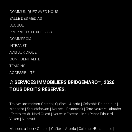
COMMUNIQUEZ AVEC NOUS
SALLE DES MÉDIAS
BLOGUE
PROPRIÉTÉS LUXUEUSES
COMMERCIAL
INTRANET
AVIS JURIDIQUE
CONFIDENTIALITÉ
TÉMOINS
ACCESSIBILITÉ
© SERVICES IMMOBILIERS BRIDGEMARQ
, 2026.
MD
TOUS DROITS RÉSERVÉS.
Trouver une maison
Ontario
|
Québec
|
Alberta
|
Colombie-Britannique
|
Manitoba
|
Saskatchewan
|
Nouveau-Brunswick
|
Terre-Neuve-et-Labrador
|
Territoires du Nord-Ouest
|
Nouvelle-Écosse
|
Île-du-Prince-Édouard
|
Yukon
|
Nunavut
.
Maisons à louer -
Ontario
|
Québec
|
Alberta
|
Colombie-Britannique
|