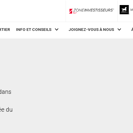
ZoneInvestisseurs RLP
RTIER
INFO ET CONSEILS
JOIGNEZ-VOUS À NOUS
 dans
rée du