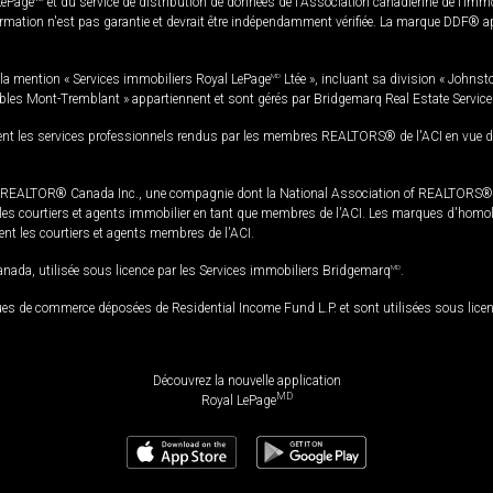
LePage
et du service de distribution de données de l'Association canadienne de l’im
rmation n'est pas garantie et devrait être indépendamment vérifiée. La marque DDF® appa
la mention « Services immobiliers Royal LePage
MD
Ltée », incluant sa division « Johnst
bles Mont-Tremblant » appartiennent et sont gérés par Bridgemarq Real Estate Servic
 les services professionnels rendus par les membres REALTORS® de l'ACI en vue de l'a
TOR® Canada Inc., une compagnie dont la National Association of REALTORS® et l'
s courtiers et agents immobilier en tant que membres de l'ACI. Les marques d'homolog
ssent les courtiers et agents membres de l'ACI.
da, utilisée sous licence par les Services immobiliers Bridgemarq
MD
.
s de commerce déposées de Residential Income Fund L.P. et sont utilisées sous lice
Découvrez la nouvelle application
MD
Royal LePage