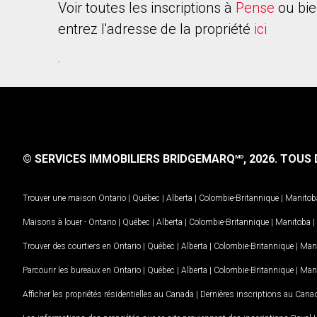
Voir toutes les inscriptions à
Pense
ou bie
entrez l'adresse de la propriété
ici
.
© SERVICES IMMOBILIERS BRIDGEMARQ
, 2026.
TOUS D
MD
Trouver une maison
Ontario
|
Québec
|
Alberta
|
Colombie-Britannique
|
Manitob
Maisons à louer -
Ontario
|
Québec
|
Alberta
|
Colombie-Britannique
|
Manitoba
|
Trouver des courtiers en
Ontario
|
Québec
|
Alberta
|
Colombie-Britannique
|
Man
Parcourir les bureaux en
Ontario
|
Québec
|
Alberta
|
Colombie-Britannique
|
Man
Afficher les propriétés résidentielles au Canada
|
Dernières inscriptions au Cana