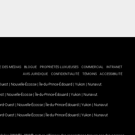
E DES MÉDIAS
BLOGUE
PROPRIÉTÉS LUXUEUSES
COMMERCIAL
INTRANET
AVIS JURIDIQUE
CONFIDENTIALITÉ
TÉMOINS
ACCESSIBILITÉ
-Ouest
|
Nouvelle-Écosse
|
Île-du-Prince-Édouard
|
Yukon
|
Nunavut
.
est
|
Nouvelle-Écosse
|
Île-du-Prince-Édouard
|
Yukon
|
Nunavut
.
Nord-Ouest
|
Nouvelle-Écosse
|
Île-du-Prince-Édouard
|
Yukon
|
Nunavut
Nord-Ouest
|
Nouvelle-Écosse
|
Île-du-Prince-Édouard
|
Yukon
|
Nunavut