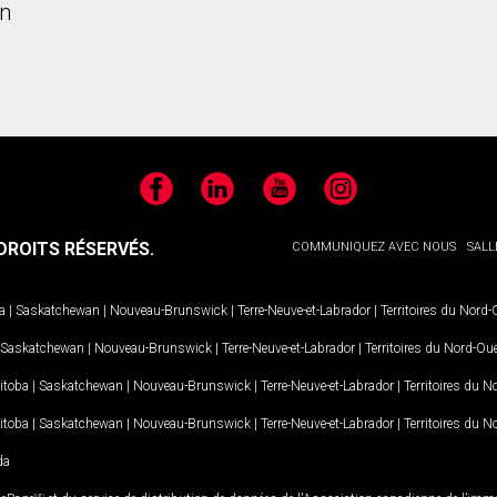
n
Facebook
LinkedIn
YouTube
Instagram
ROITS RÉSERVÉS.
COMMUNIQUEZ AVEC NOUS
SALL
a
|
Saskatchewan
|
Nouveau-Brunswick
|
Terre-Neuve-et-Labrador
|
Territoires du Nord
Saskatchewan
|
Nouveau-Brunswick
|
Terre-Neuve-et-Labrador
|
Territoires du Nord-Ou
itoba
|
Saskatchewan
|
Nouveau-Brunswick
|
Terre-Neuve-et-Labrador
|
Territoires du 
itoba
|
Saskatchewan
|
Nouveau-Brunswick
|
Terre-Neuve-et-Labrador
|
Territoires du 
da
MD