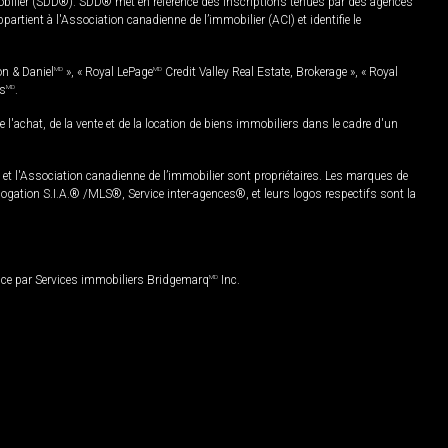
mobilier (SDD®). SDD® met en référence des inscriptions tenues par des agences
rtient à l'Association canadienne de l’immobilier (ACI) et identifie le
on & Daniel
MD
», « Royal LePage
MD
Credit Valley Real Estate, Brokerage », « Royal
es
MD
.
chat, de la vente et de la location de biens immobiliers dans le cadre d'un
Association canadienne de l’immobilier sont propriétaires. Les marques de
ation S.I.A.® /MLS®, Service inter-agences®, et leurs logos respectifs sont la
nce par Services immobiliers Bridgemarq
MD
Inc.