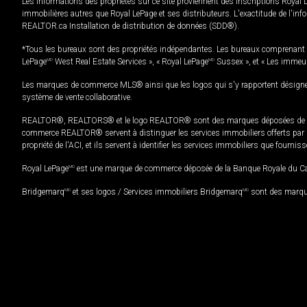
Les informations des propriétés sur ce site proviennent des inscriptions Royal 
immobilières autres que Royal LePage et ses distributeurs. L'exactitude de l'info
REALTOR.ca Installation de distribution de données (SDD®).
*Tous les bureaux sont des propriétés indépendantes. Les bureaux comprenant 
LePage
MD
West Real Estate Services », « Royal LePage
MD
Sussex », et « Les immeu
Les marques de commerce MLS® ainsi que les logos qui s'y rapportent désignent
système de vente collaborative.
REALTOR®, REALTORS® et le logo REALTOR® sont des marques déposées de REAL
commerce REALTOR® servent à distinguer les services immobiliers offerts par le
propriété de l'ACI, et ils servent à identifier les services immobiliers que fourni
Royal LePage
MD
est une marque de commerce déposée de la Banque Royale du Cana
Bridgemarq
MD
et ses logos / Services immobiliers Bridgemarq
MD
sont des marque