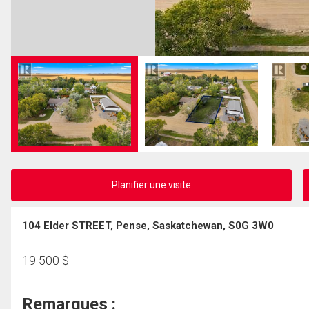
Planifier une visite
104 Elder STREET, Pense, Saskatchewan, S0G 3W0
19 500
$
Remarques :