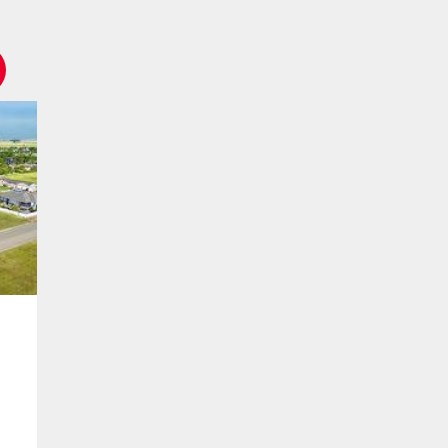
Terrain
25 000
$
25 00
307 D'Arcy Street
302 D'Arcy Str
Rouleau, SK
Rouleau, SK