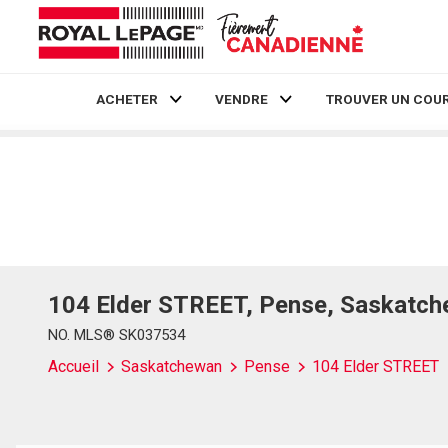
ACHETER
VENDRE
TROUVER UN COUR
Live
En Direct
104 Elder STREET, Pense, Saskatc
NO. MLS® SK037534
Accueil
Saskatchewan
Pense
104 Elder STREET