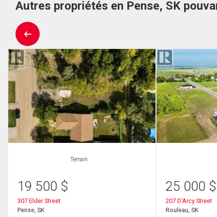
Autres propriétés en Pense, SK pouva
Terrain
19 500
$
25 000
$
307 Elder Street
207 D'Arcy Street
Pense, SK
Rouleau, SK