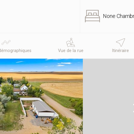
None Chamb
démographiques
Vue de la rue
Itinéraire
N