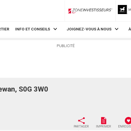
ZoneInvestisseurs RLP
TIER
INFO ET CONSEILS
JOIGNEZ-VOUS À NOUS
À
PUBLICITÉ
hewan, S0G 3W0
PARTAGER
IMPRIMER
ENREGI