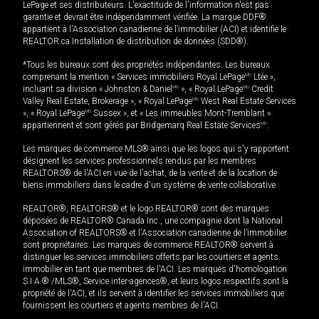
LePage et ses distributeurs. L'exactitude de l'information n'est pas
garantie et devrait être indépendamment vérifiée. La marque DDF®
appartient à l'Association canadienne de l’immobilier (ACI) et identifie le
REALTOR.ca Installation de distribution de données (SDD®).
*Tous les bureaux sont des propriétés indépendantes. Les bureaux
comprenant la mention « Services immobiliers Royal LePage
MD
Ltée »,
incluant sa division « Johnston & Daniel
MD
», « Royal LePage
MD
Credit
Valley Real Estate, Brokerage », « Royal LePage
MD
West Real Estate Services
», « Royal LePage
MD
Sussex », et « Les immeubles Mont-Tremblant »
appartiennent et sont gérés par Bridgemarq Real Estate Services
MD
.
Les marques de commerce MLS® ainsi que les logos qui s'y rapportent
désignent les services professionnels rendus par les membres
REALTORS® de l'ACI en vue de l'achat, de la vente et de la location de
biens immobiliers dans le cadre d'un système de vente collaborative.
REALTOR®, REALTORS® et le logo REALTOR® sont des marques
déposées de REALTOR® Canada Inc., une compagnie dont la National
Association of REALTORS® et l'Association canadienne de l’immobilier
sont propriétaires. Les marques de commerce REALTOR® servent à
distinguer les services immobiliers offerts par les courtiers et agents
immobilier en tant que membres de l'ACI. Les marques d'homologation
S.I.A.® /MLS®, Service inter-agences®, et leurs logos respectifs sont la
propriété de l'ACI, et ils servent à identifier les services immobiliers que
fournissent les courtiers et agents membres de l'ACI.