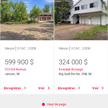
Maison
5 CAC , 3 SDB
Maison
3 CAC , 3 SDB
599 900
$
324 000
$
515 3rd Avenue
Kowalyk Acreage
Jansen, SK
Big Quill Rm No. 308, SK
Enregistrer
Voir
Enregistrer
Voir
Haut de page