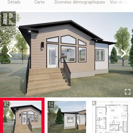
Détails
Carte
Données démographiques
Vue de la r
Previous
Next