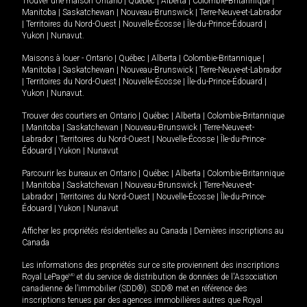
Trouver une maison
Ontario
|
Québec
|
Alberta
|
Colombie-Britannique
|
Manitoba
|
Saskatchewan
|
Nouveau-Brunswick
|
Terre-Neuve-et-Labrador
|
Territoires du Nord-Ouest
|
Nouvelle-Écosse
|
Île-du-Prince-Édouard
|
Yukon
|
Nunavut
.
Maisons à louer -
Ontario
|
Québec
|
Alberta
|
Colombie-Britannique
|
Manitoba
|
Saskatchewan
|
Nouveau-Brunswick
|
Terre-Neuve-et-Labrador
|
Territoires du Nord-Ouest
|
Nouvelle-Écosse
|
Île-du-Prince-Édouard
|
Yukon
|
Nunavut
.
Trouver des courtiers en
Ontario
|
Québec
|
Alberta
|
Colombie-Britannique
|
Manitoba
|
Saskatchewan
|
Nouveau-Brunswick
|
Terre-Neuve-et-
Labrador
|
Territoires du Nord-Ouest
|
Nouvelle-Écosse
|
Île-du-Prince-
Édouard
|
Yukon
|
Nunavut
Parcourir les bureaux en
Ontario
|
Québec
|
Alberta
|
Colombie-Britannique
|
Manitoba
|
Saskatchewan
|
Nouveau-Brunswick
|
Terre-Neuve-et-
Labrador
|
Territoires du Nord-Ouest
|
Nouvelle-Écosse
|
Île-du-Prince-
Édouard
|
Yukon
|
Nunavut
Afficher les propriétés résidentielles au Canada
|
Dernières inscriptions au
Canada
Les informations des propriétés sur ce site proviennent des inscriptions
Royal LePage
MD
et du service de distribution de données de l'Association
canadienne de l’immobilier (SDD®). SDD® met en référence des
inscriptions tenues par des agences immobilières autres que Royal