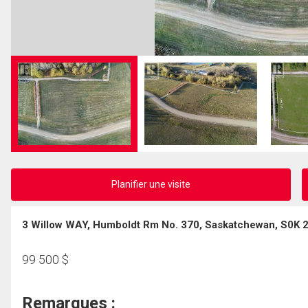
Planifier une visite
3 Willow WAY, Humboldt Rm No. 370, Saskatchewan, S0K 
99 500
$
Remarques :