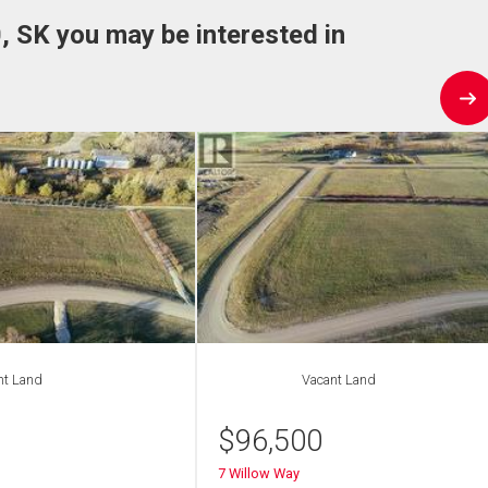
, SK you may be interested in
nt Land
Vacant Land
$
96,500
7 Willow Way