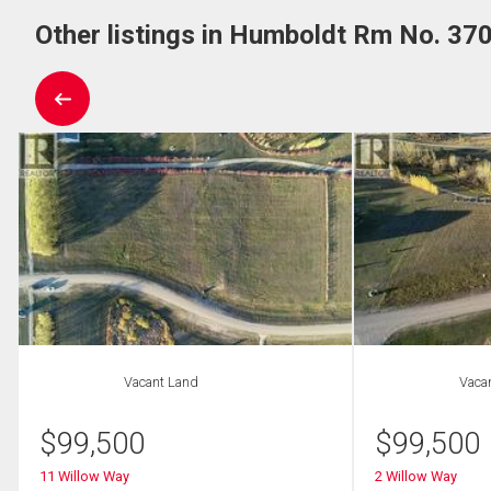
Other listings in Humboldt Rm No. 370
Vacant Land
Vaca
$
99,500
$
99,500
11 Willow Way
2 Willow Way