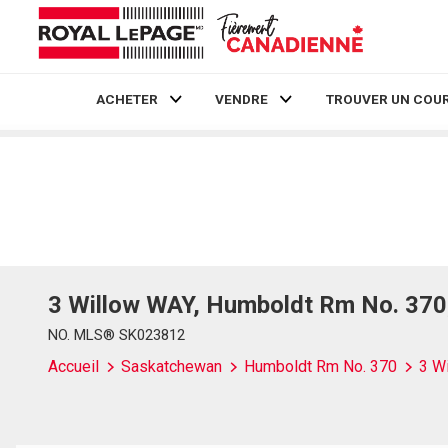
ACHETER
VENDRE
TROUVER UN COUR
Live
En Direct
3 Willow WAY, Humboldt Rm No. 37
NO. MLS® SK023812
Accueil
Saskatchewan
Humboldt Rm No. 370
3 W