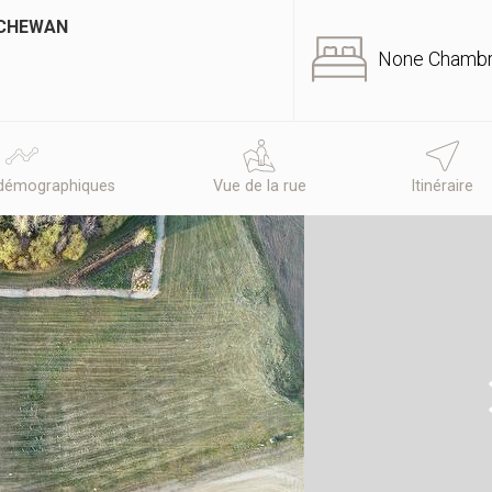
TCHEWAN
None Chamb
démographiques
Vue de la rue
Itinéraire
N