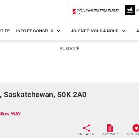
ZoneInvestisseurs RLP
TIER
INFO ET CONSEILS
JOIGNEZ-VOUS À NOUS
À
PUBLICITÉ
0, Saskatchewan, S0K 2A0
illow WAY
PARTAGER
IMPRIMER
ENREGI