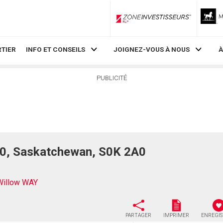
ZoneInvestisseurs RLP
TIER
INFO ET CONSEILS
JOIGNEZ-VOUS À NOUS
À
PUBLICITÉ
70, Saskatchewan, S0K 2A0
Willow WAY
PARTAGER
IMPRIMER
ENREGI