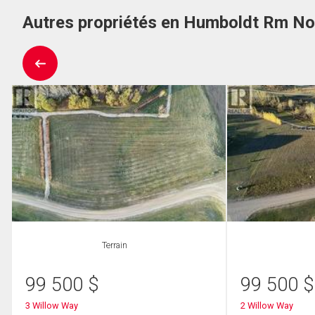
Autres propriétés en Humboldt Rm No.
Terrain
99 500
$
99 500
$
3 Willow Way
2 Willow Way