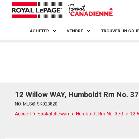
ACHETER
VENDRE
TROUVER UN COUR
Live
En Direct
12 Willow WAY, Humboldt Rm No. 3
NO. MLS® SK023820
Accueil
Saskatchewan
Humboldt Rm No. 370
12 