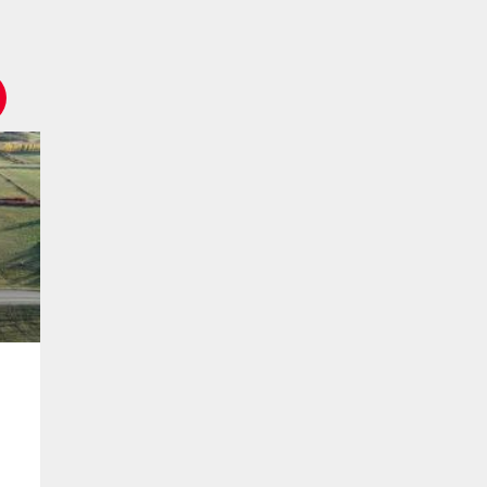
Terrain
114 900
$
119 0
37 Pape Drive
Prairie Sky Driv