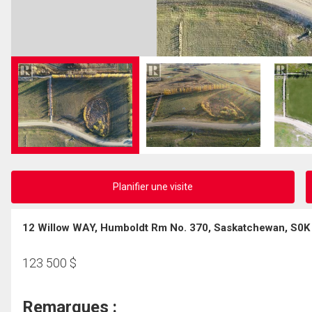
Planifier une visite
12 Willow WAY, Humboldt Rm No. 370, Saskatchewan, S0K
123 500
$
Remarques :