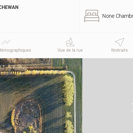
TCHEWAN
None Chamb
démographiques
Vue de la rue
Itinéraire
N