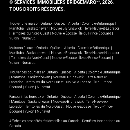
© SERVICES IMMOBILIERS BRIDGEMARQ
, 2026.
MD
TOUS DROITS RÉSERVÉS.
Trouver une maison
Ontario
|
Québec
|
Alberta
|
Colombie-Britannique
|
Manitoba
|
Saskatchewan
|
Nouveau-Brunswick
|
Terre-Neuve-et-Labrador
|
Territoires du Nord-Ouest
|
Nouvelle-Écosse
|
Île-du-Prince-Édouard
|
Yukon
|
Nunavut
.
Maisons à louer -
Ontario
|
Québec
|
Alberta
|
Colombie-Britannique
|
Manitoba
|
Saskatchewan
|
Nouveau-Brunswick
|
Terre-Neuve-et-Labrador
|
Territoires du Nord-Ouest
|
Nouvelle-Écosse
|
Île-du-Prince-Édouard
|
Yukon
|
Nunavut
.
Trouver des courtiers en
Ontario
|
Québec
|
Alberta
|
Colombie-Britannique
|
Manitoba
|
Saskatchewan
|
Nouveau-Brunswick
|
Terre-Neuve-et-
Labrador
|
Territoires du Nord-Ouest
|
Nouvelle-Écosse
|
Île-du-Prince-
Édouard
|
Yukon
|
Nunavut
Parcourir les bureaux en
Ontario
|
Québec
|
Alberta
|
Colombie-Britannique
|
Manitoba
|
Saskatchewan
|
Nouveau-Brunswick
|
Terre-Neuve-et-
Labrador
|
Territoires du Nord-Ouest
|
Nouvelle-Écosse
|
Île-du-Prince-
Édouard
|
Yukon
|
Nunavut
Afficher les propriétés résidentielles au Canada
|
Dernières inscriptions au
Canada