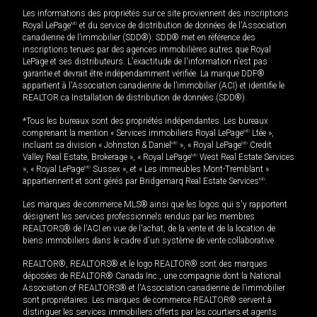
Les informations des propriétés sur ce site proviennent des inscriptions
Royal LePage
MD
et du service de distribution de données de l'Association
canadienne de l’immobilier (SDD®). SDD® met en référence des
inscriptions tenues par des agences immobilières autres que Royal
LePage et ses distributeurs. L'exactitude de l'information n'est pas
garantie et devrait être indépendamment vérifiée. La marque DDF®
appartient à l'Association canadienne de l’immobilier (ACI) et identifie le
REALTOR.ca Installation de distribution de données (SDD®).
*Tous les bureaux sont des propriétés indépendantes. Les bureaux
comprenant la mention « Services immobiliers Royal LePage
MD
Ltée »,
incluant sa division « Johnston & Daniel
MD
», « Royal LePage
MD
Credit
Valley Real Estate, Brokerage », « Royal LePage
MD
West Real Estate Services
», « Royal LePage
MD
Sussex », et « Les immeubles Mont-Tremblant »
appartiennent et sont gérés par Bridgemarq Real Estate Services
MD
.
Les marques de commerce MLS® ainsi que les logos qui s'y rapportent
désignent les services professionnels rendus par les membres
REALTORS® de l'ACI en vue de l'achat, de la vente et de la location de
biens immobiliers dans le cadre d'un système de vente collaborative.
REALTOR®, REALTORS® et le logo REALTOR® sont des marques
déposées de REALTOR® Canada Inc., une compagnie dont la National
Association of REALTORS® et l'Association canadienne de l’immobilier
sont propriétaires. Les marques de commerce REALTOR® servent à
distinguer les services immobiliers offerts par les courtiers et agents