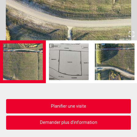
Planifier une visite
Demander plus d'information