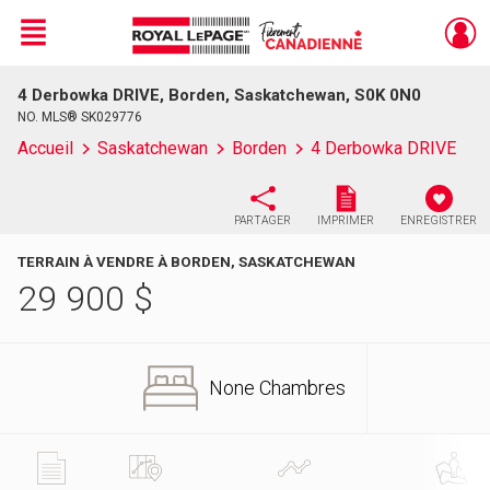
Menu
4 Derbowka DRIVE, Borden, Saskatchewan, S0K 0N0
Live
En Direct
NO. MLS® SK029776
Accueil
Saskatchewan
Borden
4 Derbowka DRIVE
PARTAGER
IMPRIMER
ENREGISTRER
TERRAIN À VENDRE À BORDEN, SASKATCHEWAN
29 900
$
None Chambres