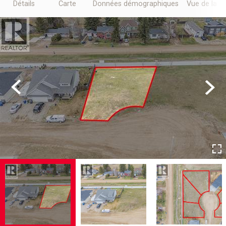
Détails
Carte
Données démographiques
Vue de la r
Previous
Next