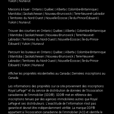
Yukon
|
Nunavut
.
Maisons à louer -
Ontario
|
Québec
|
Alberta
|
Colombie-Britannique
|
Manitoba
|
Saskatchewan
|
Nouveau-Brunswick
|
Terre-Neuve-et-Labrador
|
Territoires du Nord-Ouest
|
Nouvelle-Écosse
|
Île-du-Prince-Édouard
|
Yukon
|
Nunavut
.
Trouver des courtiers en
Ontario
|
Québec
|
Alberta
|
Colombie-Britannique
|
Manitoba
|
Saskatchewan
|
Nouveau-Brunswick
|
Terre-Neuve-et-
Labrador
|
Territoires du Nord-Ouest
|
Nouvelle-Écosse
|
Île-du-Prince-
Édouard
|
Yukon
|
Nunavut
Parcourir les bureaux en
Ontario
|
Québec
|
Alberta
|
Colombie-Britannique
|
Manitoba
|
Saskatchewan
|
Nouveau-Brunswick
|
Terre-Neuve-et-
Labrador
|
Territoires du Nord-Ouest
|
Nouvelle-Écosse
|
Île-du-Prince-
Édouard
|
Yukon
|
Nunavut
Afficher les propriétés résidentielles au Canada
|
Dernières inscriptions au
Canada
Les informations des propriétés sur ce site proviennent des inscriptions
Royal LePage
MD
et du service de distribution de données de l'Association
canadienne de l’immobilier (SDD®). SDD® met en référence des
inscriptions tenues par des agences immobilières autres que Royal
LePage et ses distributeurs. L'exactitude de l'information n'est pas
garantie et devrait être indépendamment vérifiée. La marque DDF®
appartient à l'Association canadienne de l’immobilier (ACI) et identifie le