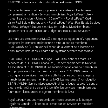
REALTOR.ca Installation de distribution de données (SDD®).
*Tous les bureaux sont des propriétés indépendantes. Les bureaux
comprenant la mention « Services immobiliers Royal LePage
MD
Ltée »,
incluant sa division « Johnston & Daniel
MD
», « Royal LePage
MD
Credit
Valley Real Estate, Brokerage », « Royal LePage
MD
West Real Estate Services
», « Royal LePage
MD
Sussex », et « Les immeubles Mont-Tremblant »
appartiennent et sont gérés par Bridgemarq Real Estate Services
MD
.
Les marques de commerce MLS® ainsi que les logos qui s'y rapportent
désignent les services professionnels rendus par les membres
REALTORS® de l'ACI en vue de l'achat, de la vente et de la location de
biens immobiliers dans le cadre d'un système de vente collaborative.
REALTOR®, REALTORS® et le logo REALTOR® sont des marques
déposées de REALTOR® Canada Inc., une compagnie dont la National
Association of REALTORS® et l'Association canadienne de l’immobilier
sont propriétaires. Les marques de commerce REALTOR® servent à
distinguer les services immobiliers offerts par les courtiers et agents
immobilier en tant que membres de l'ACI. Les marques d'homologation
S.I.A.® /MLS®, Service inter-agences®, et leurs logos respectifs sont la
propriété de l'ACI, et ils servent à identifier les services immobiliers que
fournissent les courtiers et agents membres de l'ACI.
Royal LePage
MD
est une marque de commerce déposée de la Banque
Royale du Canada, utilisée sous licence par les Services immobiliers
MD