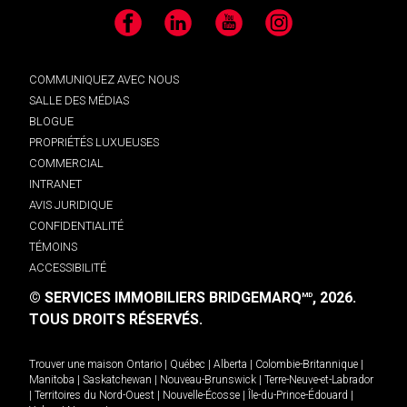
Facebook
LinkedIn
YouTube
Instagram
COMMUNIQUEZ AVEC NOUS
SALLE DES MÉDIAS
BLOGUE
PROPRIÉTÉS LUXUEUSES
COMMERCIAL
INTRANET
AVIS JURIDIQUE
CONFIDENTIALITÉ
TÉMOINS
ACCESSIBILITÉ
© SERVICES IMMOBILIERS BRIDGEMARQ
, 2026.
MD
TOUS DROITS RÉSERVÉS.
Trouver une maison
Ontario
|
Québec
|
Alberta
|
Colombie-Britannique
|
Manitoba
|
Saskatchewan
|
Nouveau-Brunswick
|
Terre-Neuve-et-Labrador
|
Territoires du Nord-Ouest
|
Nouvelle-Écosse
|
Île-du-Prince-Édouard
|