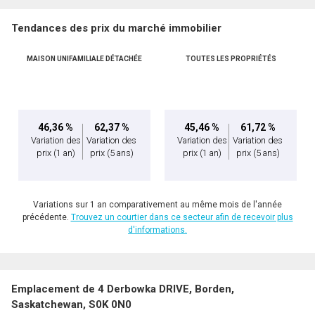
Tendances des prix du marché immobilier
MAISON UNIFAMILIALE DÉTACHÉE
TOUTES LES PROPRIÉTÉS
46,36 %
62,37 %
45,46 %
61,72 %
Variation des
Variation des
Variation des
Variation des
prix
(1 an)
prix
(5 ans)
prix
(1 an)
prix
(5 ans)
Variations sur 1 an comparativement au même mois de l'année
précédente.
Trouvez un courtier dans ce secteur afin de recevoir plus
d'informations.
Emplacement de 4 Derbowka DRIVE, Borden,
Saskatchewan, S0K 0N0