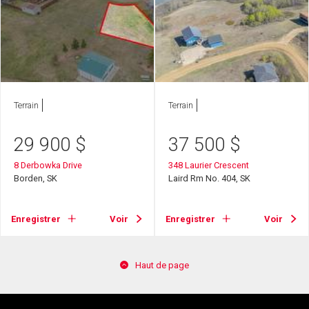
Terrain
Terrain
29 900
$
37 500
$
8 Derbowka Drive
348 Laurier Crescent
Borden, SK
Laird Rm No. 404, SK
Enregistrer
Voir
Enregistrer
Voir
Haut de page