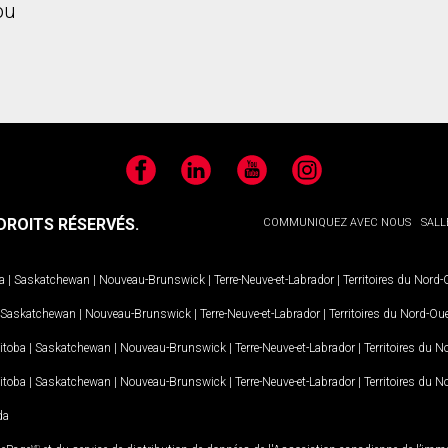
ou
Facebook
LinkedIn
YouTube
Instagram
ROITS RÉSERVÉS.
COMMUNIQUEZ AVEC NOUS
SALL
a
|
Saskatchewan
|
Nouveau-Brunswick
|
Terre-Neuve-et-Labrador
|
Territoires du Nord
Saskatchewan
|
Nouveau-Brunswick
|
Terre-Neuve-et-Labrador
|
Territoires du Nord-Ou
itoba
|
Saskatchewan
|
Nouveau-Brunswick
|
Terre-Neuve-et-Labrador
|
Territoires du 
itoba
|
Saskatchewan
|
Nouveau-Brunswick
|
Terre-Neuve-et-Labrador
|
Territoires du 
da
MD