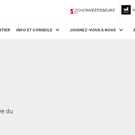
ZoneInvestisseurs RLP
RTIER
INFO ET CONSEILS
JOIGNEZ-VOUS À NOUS
rée du