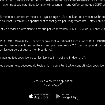
LePage
et du service de distribution de données de l'Association canadienne de l’im
rmation n'est pas garantie et devrait être indépendamment vérifiée. La marque DDF® appa
la mention « Services immobiliers Royal LePage
MD
Ltée », incluant sa division « Johnst
bles Mont-Tremblant » appartiennent et sont gérés par Bridgemarq Real Estate Servic
 les services professionnels rendus par les membres REALTORS® de l'ACI en vue de l'a
TOR® Canada Inc., une compagnie dont la National Association of REALTORS® et l'
s courtiers et agents immobilier en tant que membres de l'ACI. Les marques d'homolog
ssent les courtiers et agents membres de l'ACI.
da, utilisée sous licence par les Services immobiliers Bridgemarq
MD
.
s de commerce déposées de Residential Income Fund L.P. et sont utilisées sous lice
Découvrez la nouvelle application
MD
Royal LePage