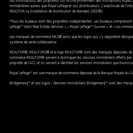
Les informations des propriétés sur ce site proviennent des inscriptions Royal 
immobilières autres que Royal LePage et ses distributeurs. L'exactitude de l'info
REALTOR.ca Installation de distribution de données (SDD®).
*Tous les bureaux sont des propriétés indépendantes. Les bureaux comprenant 
LePage
MD
West Real Estate Services », « Royal LePage
MD
Sussex », et « Les immeu
Les marques de commerce MLS® ainsi que les logos qui s'y rapportent désignent
système de vente collaborative.
REALTOR®, REALTORS® et le logo REALTOR® sont des marques déposées de REAL
commerce REALTOR® servent à distinguer les services immobiliers offerts par le
propriété de l'ACI, et ils servent à identifier les services immobiliers que fourni
Royal LePage
MD
est une marque de commerce déposée de la Banque Royale du Cana
Bridgemarq
MD
et ses logos / Services immobiliers Bridgemarq
MD
sont des marque