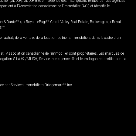
mobilier (SDD®). SDD® met en référence des inscriptions tenues par des agences
rtient à l'Association canadienne de l’immobilier (ACI) et identifie le
on & Daniel
MD
», « Royal LePage
MD
Credit Valley Real Estate, Brokerage », « Royal
es
MD
.
chat, de la vente et de la location de biens immobiliers dans le cadre d'un
Association canadienne de l’immobilier sont propriétaires. Les marques de
ation S.I.A.® /MLS®, Service inter-agences®, et leurs logos respectifs sont la
nce par Services immobiliers Bridgemarq
MD
Inc.