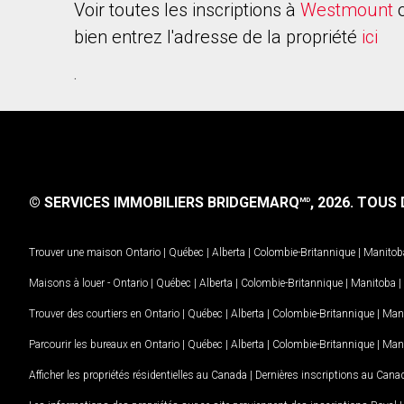
Voir toutes les inscriptions à
Westmount
bien entrez l'adresse de la propriété
ici
.
© SERVICES IMMOBILIERS BRIDGEMARQ
, 2026.
TOUS D
MD
Trouver une maison
Ontario
|
Québec
|
Alberta
|
Colombie-Britannique
|
Manitob
Maisons à louer -
Ontario
|
Québec
|
Alberta
|
Colombie-Britannique
|
Manitoba
|
Trouver des courtiers en
Ontario
|
Québec
|
Alberta
|
Colombie-Britannique
|
Man
Parcourir les bureaux en
Ontario
|
Québec
|
Alberta
|
Colombie-Britannique
|
Man
Afficher les propriétés résidentielles au Canada
|
Dernières inscriptions au Cana