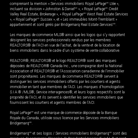
comprenant la mention « Services immobiliers Royal LePage
MD
Ltée »,
incluant sa division « Johnston & Daniel
MD
», « Royal LePage
MD
Credit
Valley Real Estate, Brokerage », « Royal LePage
MD
West Real Estate Services
», « Royal LePage
MD
Sussex », et « Les immeubles Mont-Tremblant »
appartiennent et sont gérés par Bridgemarq Real Estate Services
MD
.
Les marques de commerce MLS® ainsi que les logos qui s'y rapportent
désignent les services professionnels rendus par les membres
REALTORS® de l'ACI en vue de l'achat, de la vente et de la location de
biens immobiliers dans le cadre d'un système de vente collaborative.
REALTOR®, REALTORS® et le logo REALTOR® sont des marques
déposées de REALTOR® Canada Inc., une compagnie dont la National
Association of REALTORS® et l'Association canadienne de l’immobilier
sont propriétaires. Les marques de commerce REALTOR® servent à
distinguer les services immobiliers offerts par les courtiers et agents
immobilier en tant que membres de l'ACI. Les marques d'homologation
S.I.A.® /MLS®, Service inter-agences®, et leurs logos respectifs sont la
propriété de l'ACI, et ils servent à identifier les services immobiliers que
fournissent les courtiers et agents membres de l'ACI.
Royal LePage
MD
est une marque de commerce déposée de la Banque
Royale du Canada, utilisée sous licence par les Services immobiliers
Bridgemarq
MD
.
Bridgemarq
MD
et ses logos / Services immobiliers Bridgemarq
MD
sont des