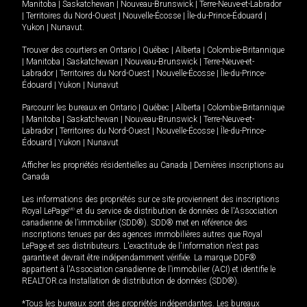
Manitoba
|
Saskatchewan
|
Nouveau-Brunswick
|
Terre-Neuve-et-Labrador
|
Territoires du Nord-Ouest
|
Nouvelle-Écosse
|
Île-du-Prince-Édouard
|
Yukon
|
Nunavut
.
Trouver des courtiers en
Ontario
|
Québec
|
Alberta
|
Colombie-Britannique
|
Manitoba
|
Saskatchewan
|
Nouveau-Brunswick
|
Terre-Neuve-et-
Labrador
|
Territoires du Nord-Ouest
|
Nouvelle-Écosse
|
Île-du-Prince-
Édouard
|
Yukon
|
Nunavut
Parcourir les bureaux en
Ontario
|
Québec
|
Alberta
|
Colombie-Britannique
|
Manitoba
|
Saskatchewan
|
Nouveau-Brunswick
|
Terre-Neuve-et-
Labrador
|
Territoires du Nord-Ouest
|
Nouvelle-Écosse
|
Île-du-Prince-
Édouard
|
Yukon
|
Nunavut
Afficher les propriétés résidentielles au Canada
|
Dernières inscriptions au
Canada
Les informations des propriétés sur ce site proviennent des inscriptions
Royal LePage
MD
et du service de distribution de données de l'Association
canadienne de l’immobilier (SDD®). SDD® met en référence des
inscriptions tenues par des agences immobilières autres que Royal
LePage et ses distributeurs. L'exactitude de l'information n'est pas
garantie et devrait être indépendamment vérifiée. La marque DDF®
appartient à l'Association canadienne de l’immobilier (ACI) et identifie le
REALTOR.ca Installation de distribution de données (SDD®).
*Tous les bureaux sont des propriétés indépendantes. Les bureaux