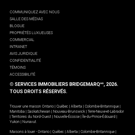
COMMUNIQUEZ AVEC NOUS
SALLE DES MÉDIAS
BLOGUE
PROPRIÉTÉS LUXUEUSES
COMMERCIAL
INTRANET
AVIS JURIDIQUE
CONFIDENTIALITÉ
TÉMOINS
ACCESSIBILITÉ
© SERVICES IMMOBILIERS BRIDGEMARQ
, 2026.
MD
TOUS DROITS RÉSERVÉS.
Trouver une maison
Ontario
|
Québec
|
Alberta
|
Colombie-Britannique
|
Manitoba
|
Saskatchewan
|
Nouveau-Brunswick
|
Terre-Neuve-et-Labrador
|
Territoires du Nord-Ouest
|
Nouvelle-Écosse
|
Île-du-Prince-Édouard
|
Yukon
|
Nunavut
.
Maisons à louer -
Ontario
|
Québec
|
Alberta
|
Colombie-Britannique
|