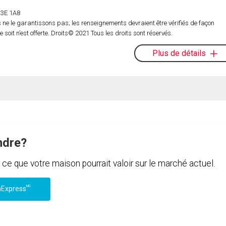
 H3E 1A8
ne le garantissons pas; les renseignements devraient être vérifiés de façon
oit n’est offerte. Droits© 2021 Tous les droits sont réservés.
Plus de détails
ndre?
e que votre maison pourrait valoir sur le marché actuel.
MC
nExpress