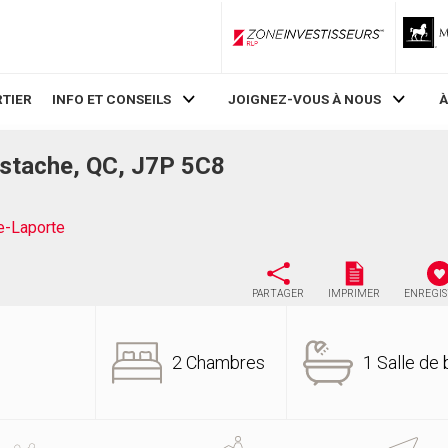
ZoneInvestisseurs RLP
TIER
INFO ET CONSEILS
JOIGNEZ-VOUS À NOUS
À
ustache, QC, J7P 5C8
e-Laporte
PARTAGER
IMPRIMER
ENREGI
2 Chambres
1 Salle de 