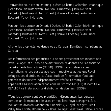
Trouver des courtiers en
Ontario
|
Québec
|
Alberta
|
Colombie-Britannique
|
Manitoba
|
Saskatchewan
|
Nouveau-Brunswick
|
Terre-Neuve-et-
Labrador
|
Territoires du Nord-Ouest
|
Nouvelle-Écosse
|
Île-du-Prince-
Édouard
|
Yukon
|
Nunavut
Parcourir les bureaux en
Ontario
|
Québec
|
Alberta
|
Colombie-Britannique
|
Manitoba
|
Saskatchewan
|
Nouveau-Brunswick
|
Terre-Neuve-et-
Labrador
|
Territoires du Nord-Ouest
|
Nouvelle-Écosse
|
Île-du-Prince-
Édouard
|
Yukon
|
Nunavut
Afficher les propriétés résidentielles au Canada
|
Dernières inscriptions au
Canada
Les informations des propriétés sur ce site proviennent des inscriptions
Royal LePage
MD
et du service de distribution de données de l'Association
canadienne de l’immobilier (SDD®). SDD® met en référence des
inscriptions tenues par des agences immobilières autres que Royal
LePage et ses distributeurs. L'exactitude de l'information n'est pas
garantie et devrait être indépendamment vérifiée. La marque DDF®
appartient à l'Association canadienne de l’immobilier (ACI) et identifie le
REALTOR.ca Installation de distribution de données (SDD®).
*Tous les bureaux sont des propriétés indépendantes. Les bureaux
comprenant la mention « Services immobiliers Royal LePage
MD
Ltée »,
incluant sa division « Johnston & Daniel
MD
», « Royal LePage
MD
Credit
Valley Real Estate, Brokerage », « Royal LePage
MD
West Real Estate Services