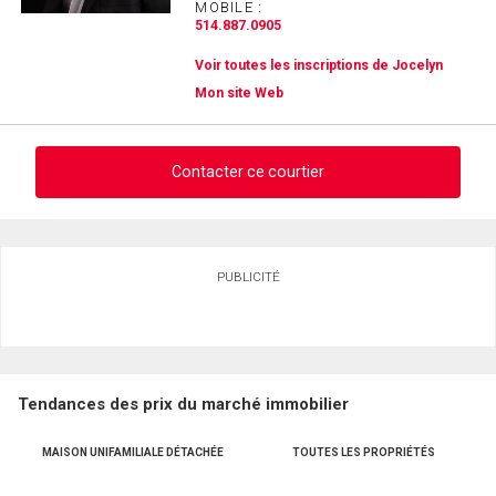
MOBILE :
514.887.0905
Voir toutes les inscriptions de Jocelyn
Mon site Web
Contacter ce courtier
Demander des infos sur cette inscription
PUBLICITÉ
Prénom
et
Nom
Courriel
Tendances des prix du marché immobilier
Téléphone
(Optionnel)
MAISON UNIFAMILIALE DÉTACHÉE
TOUTES LES PROPRIÉTÉS
Message