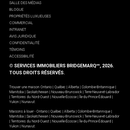
SALLE DES MÉDIAS
BLOGUE
PROPRIÉTÉS LUXUEUSES
COMMERCIAL
INTRANET
AVIS JURIDIQUE
CONFIDENTIALITÉ
TÉMOINS
ACCESSIBILITÉ
© SERVICES IMMOBILIERS BRIDGEMARQ
, 2026.
MD
TOUS DROITS RÉSERVÉS.
Trouver une maison
Ontario
|
Québec
|
Alberta
|
Colombie-Britannique
|
Manitoba
|
Saskatchewan
|
Nouveau-Brunswick
|
Terre-Neuve-et-Labrador
|
Territoires du Nord-Ouest
|
Nouvelle-Écosse
|
Île-du-Prince-Édouard
|
Yukon
|
Nunavut
.
Maisons à louer -
Ontario
|
Québec
|
Alberta
|
Colombie-Britannique
|
Manitoba
|
Saskatchewan
|
Nouveau-Brunswick
|
Terre-Neuve-et-Labrador
|
Territoires du Nord-Ouest
|
Nouvelle-Écosse
|
Île-du-Prince-Édouard
|
Yukon
|
Nunavut
.