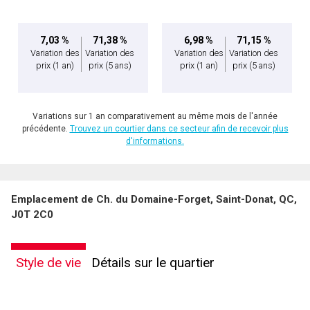
7,03 %
71,38 %
6,98 %
71,15 %
Variation des
Variation des
Variation des
Variation des
prix
(1 an)
prix
(5 ans)
prix
(1 an)
prix
(5 ans)
Variations sur 1 an comparativement au même mois de l'année
précédente.
Trouvez un courtier dans ce secteur afin de recevoir plus
d'informations.
En cliquant sur le bouton « soumettre », vous consentez à nos conditions d'utilisation et
Emplacement de Ch. du Domaine-Forget, Saint-Donat, QC,
vous nous fournissez l'autorisation écrite de communiquer avec vous.
J0T 2C0
Style de vie
Détails sur le quartier