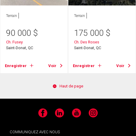
Terrain
Terrain
90 000
$
175 000
$
Ch. Fusey
Ch. Des Roses
Saint-Donat, QC
Saint-Donat, QC
Enregistrer
Voir
Enregistrer
Voir
Haut de page
Facebook
LinkedIn
YouTube
Instagram
COMMUNIQUEZ AVEC NOUS