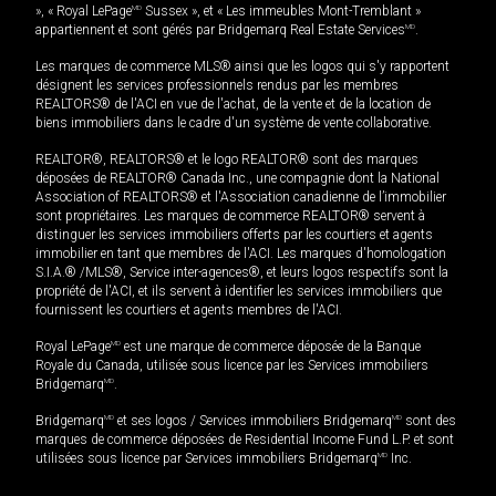
», « Royal LePage
MD
Sussex », et « Les immeubles Mont-Tremblant »
appartiennent et sont gérés par Bridgemarq Real Estate Services
MD
.
Les marques de commerce MLS® ainsi que les logos qui s'y rapportent
désignent les services professionnels rendus par les membres
REALTORS® de l'ACI en vue de l'achat, de la vente et de la location de
biens immobiliers dans le cadre d'un système de vente collaborative.
REALTOR®, REALTORS® et le logo REALTOR® sont des marques
déposées de REALTOR® Canada Inc., une compagnie dont la National
Association of REALTORS® et l'Association canadienne de l’immobilier
sont propriétaires. Les marques de commerce REALTOR® servent à
distinguer les services immobiliers offerts par les courtiers et agents
immobilier en tant que membres de l'ACI. Les marques d'homologation
S.I.A.® /MLS®, Service inter-agences®, et leurs logos respectifs sont la
propriété de l'ACI, et ils servent à identifier les services immobiliers que
fournissent les courtiers et agents membres de l'ACI.
Royal LePage
MD
est une marque de commerce déposée de la Banque
Royale du Canada, utilisée sous licence par les Services immobiliers
Bridgemarq
MD
.
Bridgemarq
MD
et ses logos / Services immobiliers Bridgemarq
MD
sont des
marques de commerce déposées de Residential Income Fund L.P. et sont
utilisées sous licence par Services immobiliers Bridgemarq
MD
Inc.