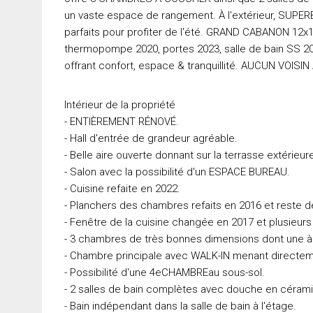
un vaste espace de rangement. À l'extérieur, SUPERB
parfaits pour profiter de l'été. GRAND CABANON 12x15
thermopompe 2020, portes 2023, salle de bain SS 20
offrant confort, espace & tranquillité. AUCUN VOISIN
Intérieur de la propriété
- ENTIÈREMENT RÉNOVÉ.
- Hall d'entrée de grandeur agréable.
- Belle aire ouverte donnant sur la terrasse extérieure
- Salon avec la possibilité d'un ESPACE BUREAU.
- Cuisine refaite en 2022.
- Planchers des chambres refaits en 2016 et reste de
- Fenêtre de la cuisine changée en 2017 et plusieur
- 3 chambres de très bonnes dimensions dont une à 
- Chambre principale avec WALK-IN menant directemen
- Possibilité d'une 4eCHAMBREau sous-sol.
- 2 salles de bain complètes avec douche en céram
- Bain indépendant dans la salle de bain à l'étage.