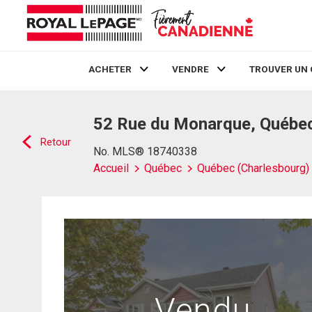
ACHETER
VENDRE
TROUVER UN 
Live
En Direct
52 Rue du Monarque, Québec
Retour
No. MLS® 18740338
Accueil
Québec
Québec (Charlesbourg)
Vendu