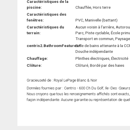
Caractéristiques de la
piscine:
Chauffée, Hors terre
Caractéristiques des
fenêtres:
PVC, Manivelle (battant)
Caractéristiques du
Aucun voisin à l'arrière, Autorou
terrain:
Parc, Piste cyclable, École prima
Transport en commun, Paysager
centris2.BathroomFeatures*:
Salle de bains attenante à la CC
Douche indépendante
Chauffage:
Plinthes électriques, Électricité
Clôture:
Clôturé, Bordé par des haies
Gracieuseté de : Royal LePage Blanc & Noir
Données fournies par : Centris - 600 Ch Du Golf, Ile -Des -Soeu
Nous croyons que tous les renseignements affichés sont exacts,
façon indépendante. Aucune garantie ou représentation de quelqu