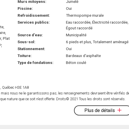
Murs mitoyens:
Jumelé
Piscine:
Oui
Refroidissement:
Thermopompe murale
Services publics:
Eau raccordée, Électricité raccordée,
te,
Égout raccordé
ire,
Source d'eau:
Municipalité
, Plat
Sous-sol:
6 pieds et plus, Totalement aménagé
P,
Stationnement:
Oui
Toiture:
Bardeaux d'asphalte
Type de fondations:
Béton coulé
rs, Québec H3E 1A8
 mais nous ne le garantissons pas; les renseignements devraient être vérifiés d
e nature que ce soit n’est offerte. Droits© 2021 Tous les droits sont réservés.
Plus de détails