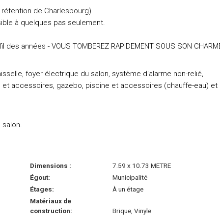
 rétention de Charlesbourg).
ssible à quelques pas seulement.
au fil des années - VOUS TOMBEREZ RAPIDEMENT SOUS SON CHARM
isselle, foyer électrique du salon, système d'alarme non-relié,
 et accessoires, gazebo, piscine et accessoires (chauffe-eau) et
 salon.
Dimensions :
7.59 x 10.73 METRE
Égout:
Municipalité
Étages:
À un étage
Matériaux de
construction:
Brique, Vinyle