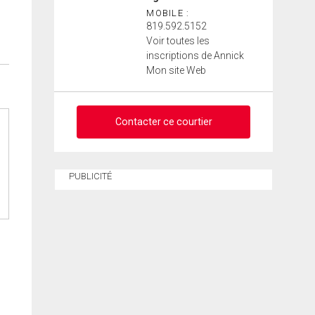
MOBILE :
819.592.5152
Voir toutes les
inscriptions de Annick
Mon site Web
Contacter ce courtier
Demander des infos sur
PUBLICITÉ
cette inscription
Prénom
et
Nom
Courriel
Téléphone