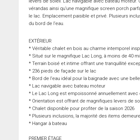
levers de soleil. Lac navigable avec bateau moteur
vérandas ainsi qu'une magnifique screen porch parfai
le lac. Emplacement paisible et privé. Plusieurs incl
du bord de l'eau.
EXTÉRIEUR
* Véritable chalet en bois au charme intemporel in
* Situé sur le magnifique Lac Long, à moins de 40 mi
* Terrain boisé et intime offrant une tranquillité exce
* 236 pieds de façade sur le lac
* Bord de l'eau idéal pour la baignade avec une belle
* Lac navigable avec bateau moteur
* Le Lac Long est empoissonné annuellement avec de l
* Orientation est offrant de magnifiques levers de sol
* Chalet disponible pour profiter de la saison 2026
* Plusieurs inclusions, la majorité des items demeur
* Hangar à bateau
PREMIER ÉTAGE