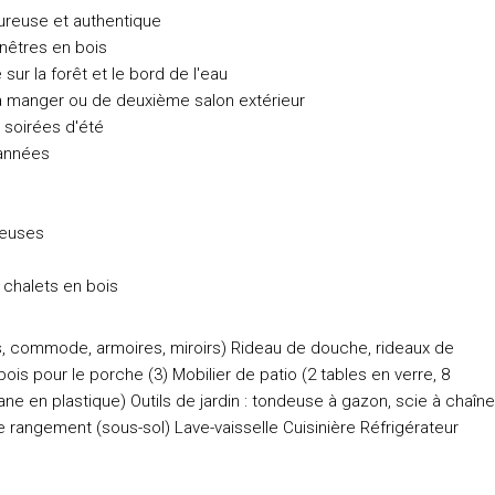
ureuse et authentique
nêtres en bois
ur la forêt et le bord de l'eau
 à manger ou de deuxième salon extérieur
 soirées d'été
 années
reuses
 chalets en bois
es, commode, armoires, miroirs) Rideau de douche, rideaux de
is pour le porche (3) Mobilier de patio (2 tables en verre, 8
ne en plastique) Outils de jardin : tondeuse à gazon, scie à chaîne
e rangement (sous-sol) Lave-vaisselle Cuisinière Réfrigérateur