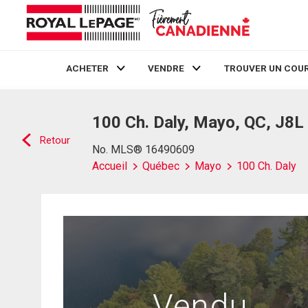
ACHETER
VENDRE
TROUVER UN COUR
Live
En Direct
100 Ch. Daly, Mayo, QC, J8L
Retour
No. MLS® 16490609
Accueil
Québec
Mayo
100 Ch. Daly
Vendu