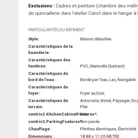
Exclusions :
Cadres et peinture (chambre des maîtres
de quincaillerie dans l'atelier Canot dans le hangar à
PARTICULARITÉS DU BÂTIMENT :
Style:
Maison détachée
Caractéristiques de la
buanderie:
Caractéristiques des
fenêtres:
PVC, Manivelle (battant)
Caractéristiques du
bord de l'eau:
Bordé par l'eau, Lac, Navigable
Caractéristiques du
foyer:
Foyer au bois
Caractéristiques du
Autoroute, Boisé, Paysager, En 
terrain:
Plat
centris2.KitchenCabinetFeatures*:
Bois
centris2.ParkingFeatures*:
Non pavée
Chauffage:
Plinthes électriques, Électricité
Dimensions :
18.88 x 11.05 METRE