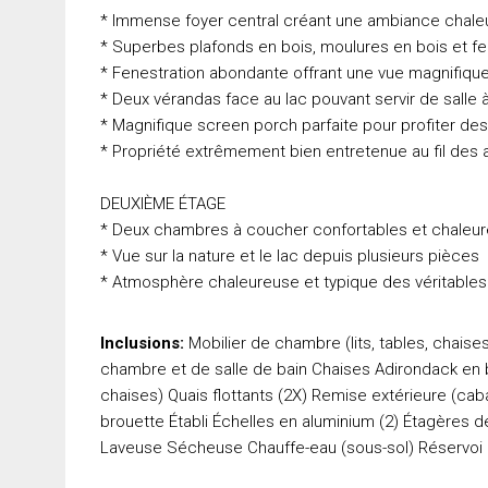
* Immense foyer central créant une ambiance chale
* Superbes plafonds en bois, moulures en bois et fe
* Fenestration abondante offrant une vue magnifique s
* Deux vérandas face au lac pouvant servir de salle
* Magnifique screen porch parfaite pour profiter des
* Propriété extrêmement bien entretenue au fil des
DEUXIÈME ÉTAGE
* Deux chambres à coucher confortables et chaleu
* Vue sur la nature et le lac depuis plusieurs pièces
* Atmosphère chaleureuse et typique des véritables
Inclusions:
Mobilier de chambre (lits, tables, chais
chambre et de salle de bain Chaises Adirondack en bo
chaises) Quais flottants (2X) Remise extérieure (caba
brouette Établi Échelles en aluminium (2) Étagères d
Laveuse Sécheuse Chauffe-eau (sous-sol) Réservoi