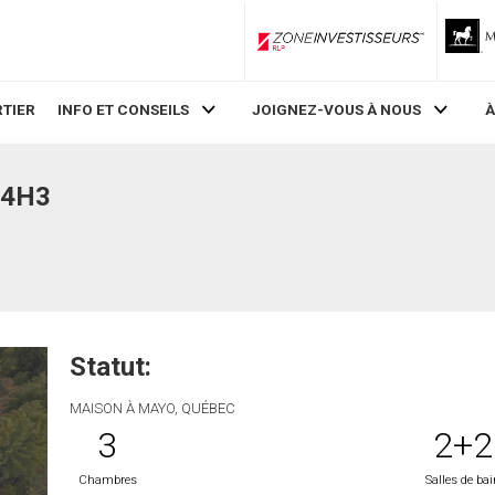
ZoneInvestisseurs RLP
TIER
INFO ET CONSEILS
JOIGNEZ-VOUS À NOUS
À
 4H3
Statut:
MAISON À MAYO, QUÉBEC
3
2+2
Chambres
Salles de ba