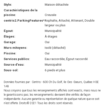
Style:
Maison détachée
Caractéristiques de la
piscine:
Creusée
centris2.ParkingFeatures*:
Asphalte, Attaché, Attenant, Double
largeur ou plus
Égout:
Municipalité
Étages:
À étages
Garage:
Oui
Murs mitoyens:
Isolé (détaché)
Piscine:
Oui
Services publics:
Eau raccordée, Égout raccordé
Source d'eau:
Municipalité
Sous-sol:
6 pieds et plus
Données fournies par : Centris - 600 Ch Du Golf, Ile -Des -Soeurs, Québec H3E
1A8
Nous croyons que tous les renseignements affichés sont exacts, mais nous ne
le garantissons pas; les renseignements devraient être vérifiés de façon
indépendante. Aucune garantie ou représentation de quelque nature que ce soit
n’est offerte. Droits© 2021 Tous les droits sont réservés.