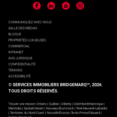
Facebook
LinkedIn
YouTube
Instagram
COMMUNIQUEZ AVEC NOUS
SALLE DES MÉDIAS
BLOGUE
PROPRIÉTÉS LUXUEUSES
COMMERCIAL
INTRANET
AVIS JURIDIQUE
CONFIDENTIALITÉ
TÉMOINS
ACCESSIBILITÉ
© SERVICES IMMOBILIERS BRIDGEMARQ
, 2026.
MD
TOUS DROITS RÉSERVÉS.
Trouver une maison
Ontario
|
Québec
|
Alberta
|
Colombie-Britannique
|
Manitoba
|
Saskatchewan
|
Nouveau-Brunswick
|
Terre-Neuve-et-Labrador
|
Territoires du Nord-Ouest
|
Nouvelle-Écosse
|
Île-du-Prince-Édouard
|