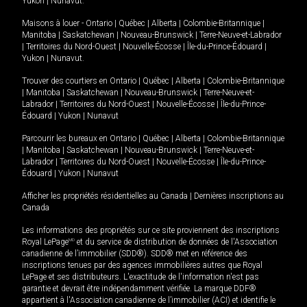
Yukon
|
Nunavut
.
Maisons à louer -
Ontario
|
Québec
|
Alberta
|
Colombie-Britannique
|
Manitoba
|
Saskatchewan
|
Nouveau-Brunswick
|
Terre-Neuve-et-Labrador
|
Territoires du Nord-Ouest
|
Nouvelle-Écosse
|
Île-du-Prince-Édouard
|
Yukon
|
Nunavut
.
Trouver des courtiers en
Ontario
|
Québec
|
Alberta
|
Colombie-Britannique
|
Manitoba
|
Saskatchewan
|
Nouveau-Brunswick
|
Terre-Neuve-et-
Labrador
|
Territoires du Nord-Ouest
|
Nouvelle-Écosse
|
Île-du-Prince-
Édouard
|
Yukon
|
Nunavut
Parcourir les bureaux en
Ontario
|
Québec
|
Alberta
|
Colombie-Britannique
|
Manitoba
|
Saskatchewan
|
Nouveau-Brunswick
|
Terre-Neuve-et-
Labrador
|
Territoires du Nord-Ouest
|
Nouvelle-Écosse
|
Île-du-Prince-
Édouard
|
Yukon
|
Nunavut
Afficher les propriétés résidentielles au Canada
|
Dernières inscriptions au
Canada
Les informations des propriétés sur ce site proviennent des inscriptions
Royal LePage
MD
et du service de distribution de données de l'Association
canadienne de l’immobilier (SDD®). SDD® met en référence des
inscriptions tenues par des agences immobilières autres que Royal
LePage et ses distributeurs. L'exactitude de l'information n'est pas
garantie et devrait être indépendamment vérifiée. La marque DDF®
appartient à l'Association canadienne de l’immobilier (ACI) et identifie le