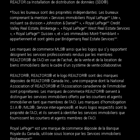
REALTOR.ca Installation de distribution de données (SDD®).
*Tous les bureaux sont des propriétés indépendantes. Les bureaux
comprenant la mention « Services immobiliers Royal LePage
MD
Ltée »,
incluant sa division « Johnston & Daniel
MD
», « Royal LePage
MD
Credit
Valley Real Estate, Brokerage », « Royal LePage
MD
West Real Estate Services
», « Royal LePage
MD
Sussex », et « Les immeubles Mont-Tremblant »
appartiennent et sont gérés par Bridgemarq Real Estate Services
MD
.
Les marques de commerce MLS® ainsi que les logos qui s'y rapportent
désignent les services professionnels rendus par les membres
REALTORS® de l'ACI en vue de l'achat, de la vente et de la location de
biens immobiliers dans le cadre d'un système de vente collaborative.
REALTOR®, REALTORS® et le logo REALTOR® sont des marques
déposées de REALTOR® Canada Inc., une compagnie dont la National
Association of REALTORS® et l'Association canadienne de l’immobilier
sont propriétaires. Les marques de commerce REALTOR® servent à
distinguer les services immobiliers offerts par les courtiers et agents
immobilier en tant que membres de l'ACI. Les marques d'homologation
S.I.A.® /MLS®, Service inter-agences®, et leurs logos respectifs sont la
propriété de l'ACI, et ils servent à identifier les services immobiliers que
fournissent les courtiers et agents membres de l'ACI.
Royal LePage
MD
est une marque de commerce déposée de la Banque
Royale du Canada, utilisée sous licence par les Services immobiliers
Bridgemarq
MD
.