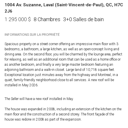
1004 Av. Suzanne, Laval (Saint-Vincent-de-Paul), QC, H7C
2J6
8 Chambres
3+0 Salles de bain
1 295 000
$
INFORMATIONS SUR LA PROPRIÉTÉ
Spacious property on a street corner offering an impressive main floor with 3
bedrooms, a bathroom, a large kitchen, as well as an open-concept living and
dining area. On the second floor, you will be charmed by the lounge area, perfect
for relaxing, as well as an additional room that can be used as a home office or
as another bedroom, and finally a very large master bedroom featuring an
adjoining bathroom and a walk-in closet. Large land of 10,718 square feet.
Exceptional location just minutes away from the highway and Montreal, in a
quiet, family-friendly neighborhood close to all services. A new roof will be
installed in May 2026.
The Seller will have a new roof installed in May.
The house was expanded in 2008, including an extension of the kitchen on the
main floor and the construction of a second storey. The front façade of the
house was redone in 2008 as part of the expansion.