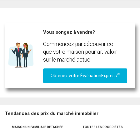
Courriel
Téléphone
(Optionnel)
Vous songez à vendre?
Message
Commencez par découvrir ce
que votre maison pourrait valoir
sur le marché actuel.
MC
Obtenez votre ÉvaluationExpress
Tendances des prix du marché immobilier
MAISON UNIFAMILIALE DÉTACHÉE
TOUTES LES PROPRIÉTÉS
En cliquant sur le bouton « soumettre », vous consentez à nos conditions d'utilisation et
vous nous fournissez l'autorisation écrite de communiquer avec vous.