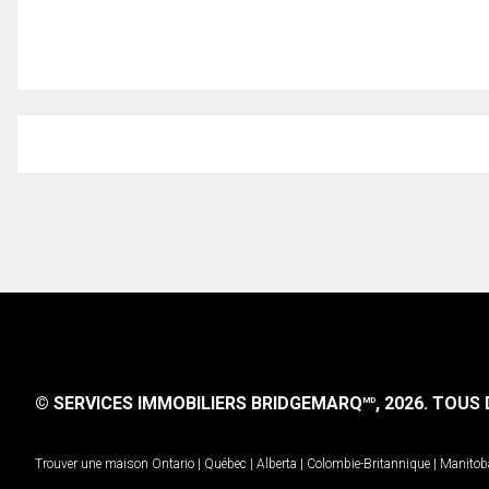
© SERVICES IMMOBILIERS BRIDGEMARQ
, 2026.
TOUS D
MD
Trouver une maison
Ontario
|
Québec
|
Alberta
|
Colombie-Britannique
|
Manitob