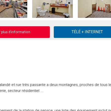
plus d'information
halandé et rue très passante a deux montagnes, proches de tous l
ie, secteur résidentiel ...
ement de la station de service, une liste des équipement inclut s