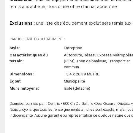
remis aux acheteur lors d'une offre d'achat acceptée
Exclusions :
une liste des équipement exclut sera remis aux 
PARTICULARITÉS DU BÂTIMENT :
Style:
Entreprise
Caractéristiques du
Autoroute, Réseau Express Métropolita
terrain:
(REM), Train de banlieue, Transport en
commun
Dimensions :
15.4 x 26.39 METRE
Égout:
Municipalité
Murs mitoyens:
Isolé (détaché)
Données fournies par : Centris - 600 Ch Du Golf, Ile -Des -Soeurs, Québec
Nous croyons que tous les renseignements affichés sont exacts, mais nous 
indépendante. Aucune garantie ou représentation de quelque nature que ce s