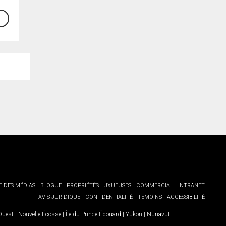
E DES MÉDIAS
BLOGUE
PROPRIÉTÉS LUXUEUSES
COMMERCIAL
INTRANET
AVIS JURIDIQUE
CONFIDENTIALITÉ
TÉMOINS
ACCESSIBILITÉ
-Ouest
|
Nouvelle-Écosse
|
Île-du-Prince-Édouard
|
Yukon
|
Nunavut
.