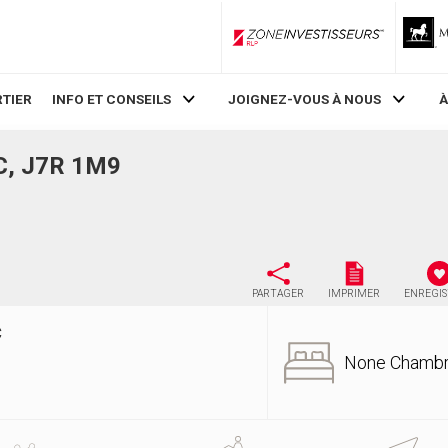
ZoneInvestisseurs RLP
TIER
INFO ET CONSEILS
JOIGNEZ-VOUS À NOUS
À
C, J7R 1M9
PARTAGER
IMPRIMER
ENREGI
C
None Chamb