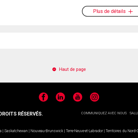
Plus de détails
Haut de page
Facebook
LinkedIn
YouTube
Instagram
ROITS RÉSERVÉS.
COMMUNIQUEZ AVEC NOUS
SALL
a
|
Saskatchewan
|
Nouveau-Brunswick
|
Terre-Neuve-et-Labrador
|
Territoires du Nord