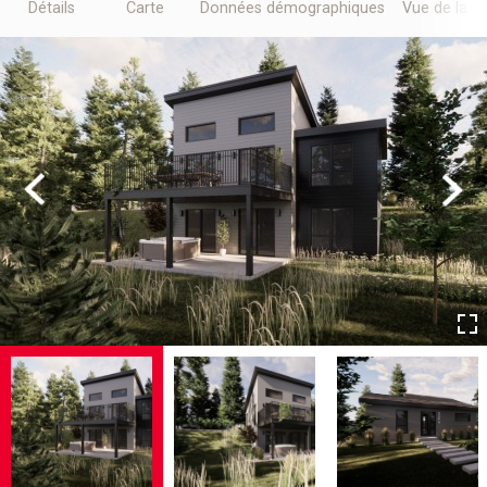
Détails
Carte
Données démographiques
Vue de la r
Previous
Next