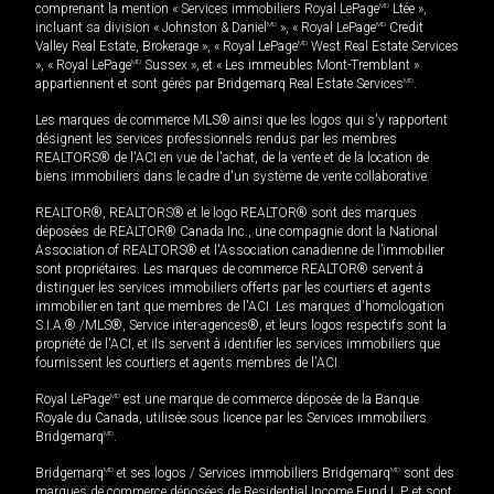
comprenant la mention « Services immobiliers Royal LePage
MD
Ltée »,
incluant sa division « Johnston & Daniel
MD
», « Royal LePage
MD
Credit
Valley Real Estate, Brokerage », « Royal LePage
MD
West Real Estate Services
», « Royal LePage
MD
Sussex », et « Les immeubles Mont-Tremblant »
appartiennent et sont gérés par Bridgemarq Real Estate Services
MD
.
Les marques de commerce MLS® ainsi que les logos qui s'y rapportent
désignent les services professionnels rendus par les membres
REALTORS® de l'ACI en vue de l'achat, de la vente et de la location de
biens immobiliers dans le cadre d'un système de vente collaborative.
REALTOR®, REALTORS® et le logo REALTOR® sont des marques
déposées de REALTOR® Canada Inc., une compagnie dont la National
Association of REALTORS® et l'Association canadienne de l’immobilier
sont propriétaires. Les marques de commerce REALTOR® servent à
distinguer les services immobiliers offerts par les courtiers et agents
immobilier en tant que membres de l'ACI. Les marques d'homologation
S.I.A.® /MLS®, Service inter-agences®, et leurs logos respectifs sont la
propriété de l'ACI, et ils servent à identifier les services immobiliers que
fournissent les courtiers et agents membres de l'ACI.
Royal LePage
MD
est une marque de commerce déposée de la Banque
Royale du Canada, utilisée sous licence par les Services immobiliers
Bridgemarq
MD
.
Bridgemarq
MD
et ses logos / Services immobiliers Bridgemarq
MD
sont des
marques de commerce déposées de Residential Income Fund L.P. et sont