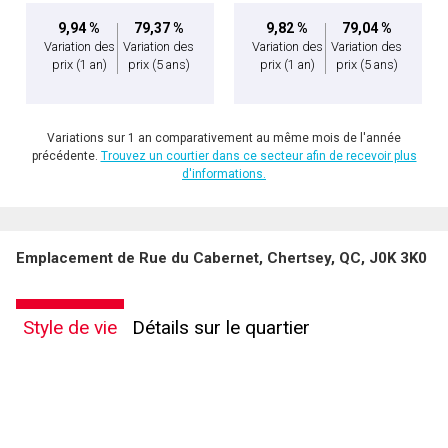
9,94 %
79,37 %
9,82 %
79,04 %
Variation des
Variation des
Variation des
Variation des
prix
(1 an)
prix
(5 ans)
prix
(1 an)
prix
(5 ans)
Variations sur 1 an comparativement au même mois de l'année
précédente.
Trouvez un courtier dans ce secteur afin de recevoir plus
d'informations.
En cliquant sur le bouton « soumettre », vous consentez à nos conditions d'utilisation et
Emplacement de Rue du Cabernet, Chertsey, QC, J0K 3K0
vous nous fournissez l'autorisation écrite de communiquer avec vous.
Style de vie
Détails sur le quartier