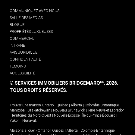
COMMUNIQUEZ AVEC NOUS
SALLE DES MÉDIAS
BLOGUE
PROPRIÉTÉS LUXUEUSES
COMMERCIAL
INTRANET
AVIS JURIDIQUE
CONFIDENTIALITÉ
TÉMOINS
ACCESSIBILITÉ
© SERVICES IMMOBILIERS BRIDGEMARQ
, 2026.
MD
TOUS DROITS RÉSERVÉS.
Trouver une maison
Ontario
|
Québec
|
Alberta
|
Colombie-Britannique
|
Manitoba
|
Saskatchewan
|
Nouveau-Brunswick
|
Terre-Neuve-et-Labrador
|
Territoires du Nord-Ouest
|
Nouvelle-Écosse
|
Île-du-Prince-Édouard
|
Yukon
|
Nunavut
.
Maisons à louer -
Ontario
|
Québec
|
Alberta
|
Colombie-Britannique
|