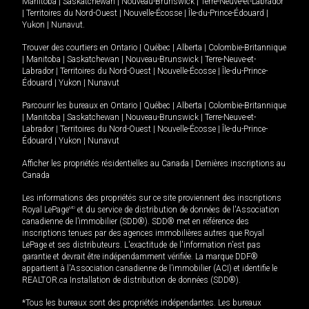
Manitoba
|
Saskatchewan
|
Nouveau-Brunswick
|
Terre-Neuve-et-Labrador
|
Territoires du Nord-Ouest
|
Nouvelle-Écosse
|
Île-du-Prince-Édouard
|
Yukon
|
Nunavut
.
Trouver des courtiers en
Ontario
|
Québec
|
Alberta
|
Colombie-Britannique
|
Manitoba
|
Saskatchewan
|
Nouveau-Brunswick
|
Terre-Neuve-et-
Labrador
|
Territoires du Nord-Ouest
|
Nouvelle-Écosse
|
Île-du-Prince-
Édouard
|
Yukon
|
Nunavut
Parcourir les bureaux en
Ontario
|
Québec
|
Alberta
|
Colombie-Britannique
|
Manitoba
|
Saskatchewan
|
Nouveau-Brunswick
|
Terre-Neuve-et-
Labrador
|
Territoires du Nord-Ouest
|
Nouvelle-Écosse
|
Île-du-Prince-
Édouard
|
Yukon
|
Nunavut
Afficher les propriétés résidentielles au Canada
|
Dernières inscriptions au
Canada
Les informations des propriétés sur ce site proviennent des inscriptions
Royal LePage
MD
et du service de distribution de données de l'Association
canadienne de l’immobilier (SDD®). SDD® met en référence des
inscriptions tenues par des agences immobilières autres que Royal
LePage et ses distributeurs. L'exactitude de l'information n'est pas
garantie et devrait être indépendamment vérifiée. La marque DDF®
appartient à l'Association canadienne de l’immobilier (ACI) et identifie le
REALTOR.ca Installation de distribution de données (SDD®).
*Tous les bureaux sont des propriétés indépendantes. Les bureaux