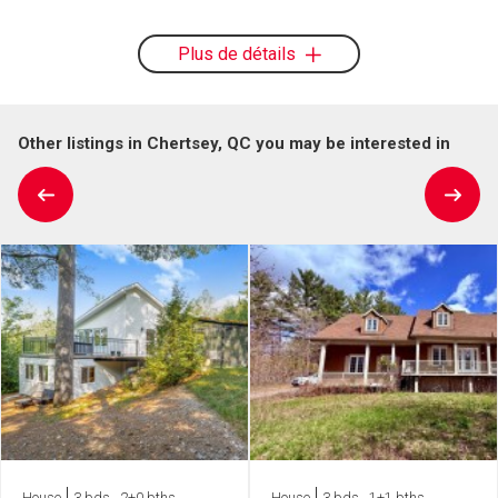
Plus de détails
Other listings in Chertsey, QC you may be interested in
House
3 bds , 2+0 bths
House
3 bds , 1+1 bths