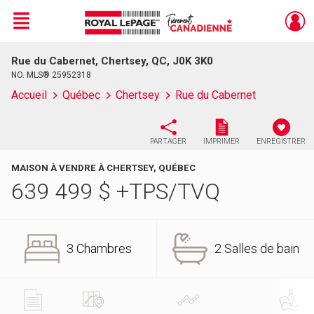
Menu
Rue du Cabernet, Chertsey, QC, J0K 3K0
Live
En Direct
NO. MLS® 25952318
Accueil
Québec
Chertsey
Rue du Cabernet
PARTAGER
IMPRIMER
ENREGISTRER
MAISON À VENDRE À CHERTSEY, QUÉBEC
639 499
$
+TPS/TVQ
3 Chambres
2 Salles de bain