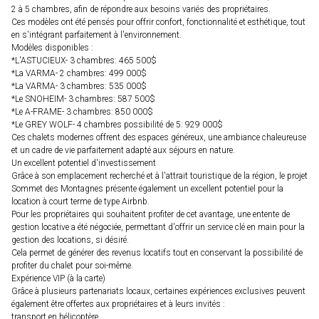
2 à 5 chambres, afin de répondre aux besoins variés des propriétaires.
Ces modèles ont été pensés pour offrir confort, fonctionnalité et esthétique, tout
en s'intégrant parfaitement à l'environnement.
Modèles disponibles :
*L'ASTUCIEUX- 3 chambres: 465 500$
*La VARMA- 2 chambres: 499 000$
*La VARMA- 3 chambres: 535 000$
*Le SNOHEIM- 3 chambres: 587 500$
*Le A-FRAME- 3 chambres: 850 000$
*Le GREY WOLF- 4 chambres possibilité de 5: 929 000$
Ces chalets modernes offrent des espaces généreux, une ambiance chaleureuse
et un cadre de vie parfaitement adapté aux séjours en nature.
Un excellent potentiel d'investissement
Grâce à son emplacement recherché et à l'attrait touristique de la région, le projet
Sommet des Montagnes présente également un excellent potentiel pour la
location à court terme de type Airbnb.
Pour les propriétaires qui souhaitent profiter de cet avantage, une entente de
gestion locative a été négociée, permettant d'offrir un service clé en main pour la
gestion des locations, si désiré.
Cela permet de générer des revenus locatifs tout en conservant la possibilité de
profiter du chalet pour soi-même.
Expérience VIP (à la carte)
Grâce à plusieurs partenariats locaux, certaines expériences exclusives peuvent
également être offertes aux propriétaires et à leurs invités :
transport en hélicoptère