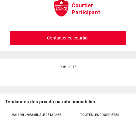
Courtier
Participant
Contacter ce courtier
Demander des infos sur cette inscription
PUBLICITÉ
Prénom
et
Nom
Courriel
Tendances des prix du marché immobilier
Téléphone
(Optionnel)
MAISON UNIFAMILIALE DÉTACHÉE
TOUTES LES PROPRIÉTÉS
Message