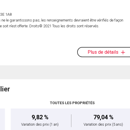
 H3E 1A8
ne le garantissons pas; les renseignements devraient être vérifiés de façon
oit n’est offerte. Droits© 2021 Tous les droits sont réservés.
Plus de détails
lier
TOUTES LES PROPRIÉTÉS
9,82 %
79,04 %
Variation des prix
(1 an)
Variation des prix
(5 ans)