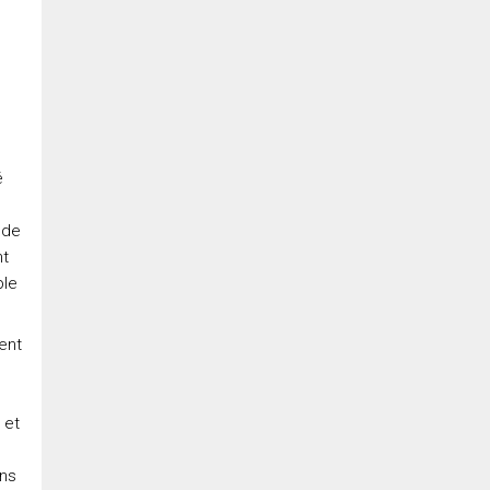
Message
é
 de
nt
ble
ent
En cliquant sur le bouton « soumettre », vous consentez à nos conditions
d'utilisation et vous nous fournissez l'autorisation écrite de
communiquer avec vous.
 et
ons