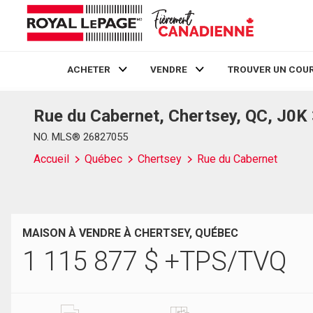
ACHETER
VENDRE
TROUVER UN COUR
Rue du Cabernet, Chertsey, QC, J0K
Live
En Direct
NO. MLS® 26827055
Accueil
Québec
Chertsey
Rue du Cabernet
MAISON À VENDRE À CHERTSEY, QUÉBEC
1 115 877
$
+TPS/TVQ