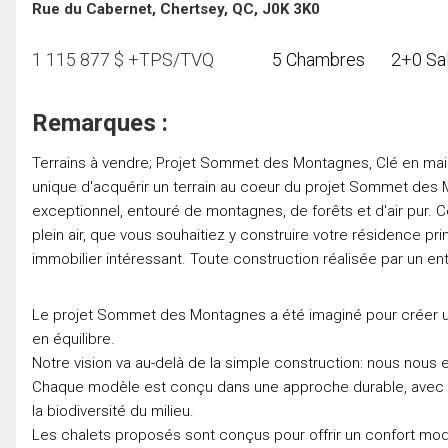
Rue du Cabernet, Chertsey, QC, J0K 3K0
1 115 877
$
+TPS/TVQ
5 Chambres
2+0 Sal
Remarques :
Terrains à vendre; Projet Sommet des Montagnes, Clé en mai
unique d'acquérir un terrain au coeur du projet Sommet des
exceptionnel, entouré de montagnes, de forêts et d'air pur. Ce pr
plein air, que vous souhaitiez y construire votre résidence pri
immobilier intéressant. Toute construction réalisée par un en
Le projet Sommet des Montagnes a été imaginé pour créer un
en équilibre.
Notre vision va au-delà de la simple construction: nous nous
Chaque modèle est conçu dans une approche durable, avec de
la biodiversité du milieu.
Les chalets proposés sont conçus pour offrir un confort mode