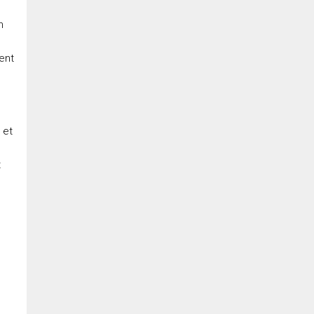
n
ent
 et
t