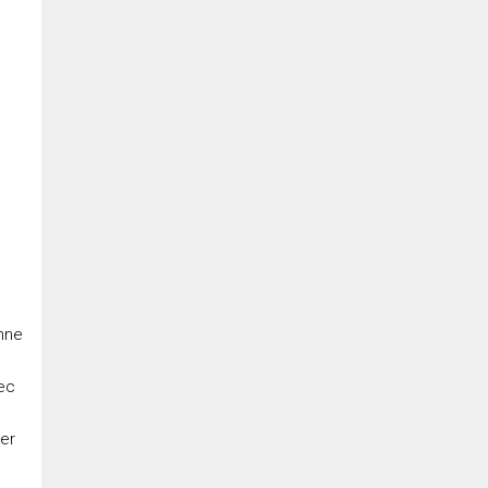
enne
vec
er