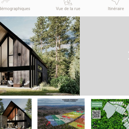
démographiques
Vue de la rue
Itinéraire
N