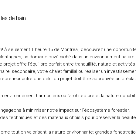
les de bain
n! À seulement 1 heure 15 de Montréal, découvrez une opportunit
 Montagnes, un domaine privé niché dans un environnement naturel
ojet offre l'équilibre parfait entre tranquillité, nature et activités
maire, secondaire, votre chalet familial ou réaliser un investisseme
trepreneur autre que celui du projet doit être approuvée au préala
 environnement harmonieux où l'architecture et la nature cohabit
 engageons à minimiser notre impact sur l'écosystème forestier.
s techniques et des matériaux choisis pour préserver la beauté
rne tout en valorisant la nature environnante: grandes fenestrati