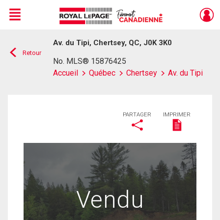
Menu
Av. du Tipi, Chertsey, QC, J0K 3K0
Live
En Direct
Retour
No. MLS® 15876425
Accueil
Québec
Chertsey
Av. du Tipi
PARTAGER
IMPRIMER
Vendu