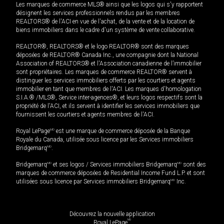
Les marques de commerce MLS® ainsi que les logos qui s'y rapportent
désignent les services professionnels rendus par les membres
REALTORS® de l'ACI en vue de l'achat, de la vente et de la location de
biens immobiliers dans le cadre d'un système de vente collaborative.
REALTOR®, REALTORS® et le logo REALTOR® sont des marques
déposées de REALTOR® Canada Inc., une compagnie dont la National
Association of REALTORS® et l'Association canadienne de l’immobilier
sont propriétaires. Les marques de commerce REALTOR® servent à
distinguer les services immobiliers offerts par les courtiers et agents
immobilier en tant que membres de l'ACI. Les marques d'homologation
S.I.A.® /MLS®, Service inter-agences®, et leurs logos respectifs sont la
propriété de l'ACI, et ils servent à identifier les services immobiliers que
fournissent les courtiers et agents membres de l'ACI.
Royal LePage
MD
est une marque de commerce déposée de la Banque
Royale du Canada, utilisée sous licence par les Services immobiliers
Bridgemarq
MD
.
Bridgemarq
MD
et ses logos / Services immobiliers Bridgemarq
MD
sont des
marques de commerce déposées de Residential Income Fund L.P. et sont
utilisées sous licence par Services immobiliers Bridgemarq
MD
Inc.
Découvrez la nouvelle application
MD
Royal LePage