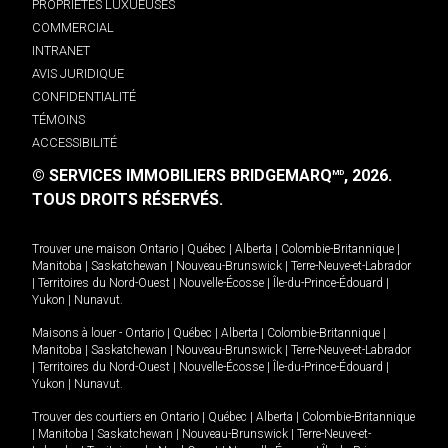
PROPRIÉTÉS LUXUEUSES
COMMERCIAL
INTRANET
AVIS JURIDIQUE
CONFIDENTIALITÉ
TÉMOINS
ACCESSIBILITÉ
© SERVICES IMMOBILIERS BRIDGEMARQ
, 2026.
MD
TOUS DROITS RÉSERVÉS.
Trouver une maison
Ontario
|
Québec
|
Alberta
|
Colombie-Britannique
|
Manitoba
|
Saskatchewan
|
Nouveau-Brunswick
|
Terre-Neuve-et-Labrador
|
Territoires du Nord-Ouest
|
Nouvelle-Écosse
|
Île-du-Prince-Édouard
|
Yukon
|
Nunavut
.
Maisons à louer -
Ontario
|
Québec
|
Alberta
|
Colombie-Britannique
|
Manitoba
|
Saskatchewan
|
Nouveau-Brunswick
|
Terre-Neuve-et-Labrador
|
Territoires du Nord-Ouest
|
Nouvelle-Écosse
|
Île-du-Prince-Édouard
|
Yukon
|
Nunavut
.
Trouver des courtiers en
Ontario
|
Québec
|
Alberta
|
Colombie-Britannique
|
Manitoba
|
Saskatchewan
|
Nouveau-Brunswick
|
Terre-Neuve-et-