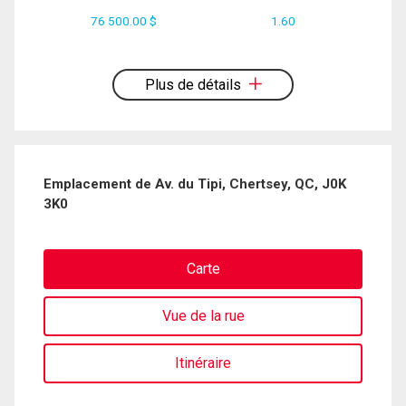
76 500.00 $
1.60
En cliquant sur le bouton « soumettre », vous consentez à nos conditions
d'utilisation et vous nous fournissez l'autorisation écrite de communiquer avec
vous.
Plus de détails
Emplacement de Av. du Tipi, Chertsey, QC, J0K
3K0
Carte
Vue de la rue
Itinéraire