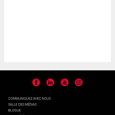
Facebook
LinkedIn
YouTube
Instagram
COMMUNIQUEZ AVEC NOUS
SALLE DES MÉDIAS
BLOGUE