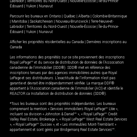
Labrador
|
Territoires du Nord-Ouest
|
Nouvelle-Écosse
|
Île-du-Prince-
Édouard
|
Yukon
|
Nunavut
Parcourir les bureaux en
Ontario
|
Québec
|
Alberta
|
Colombie-Britannique
|
Manitoba
|
Saskatchewan
|
Nouveau-Brunswick
|
Terre-Neuve-et-
Labrador
|
Territoires du Nord-Ouest
|
Nouvelle-Écosse
|
Île-du-Prince-
Édouard
|
Yukon
|
Nunavut
Afficher les propriétés résidentielles au Canada
|
Dernières inscriptions au
Canada
Les informations des propriétés sur ce site proviennent des inscriptions
Royal LePage
MD
et du service de distribution de données de l'Association
canadienne de l’immobilier (SDD®). SDD® met en référence des
inscriptions tenues par des agences immobilières autres que Royal
LePage et ses distributeurs. L'exactitude de l'information n'est pas
garantie et devrait être indépendamment vérifiée. La marque DDF®
appartient à l'Association canadienne de l’immobilier (ACI) et identifie le
REALTOR.ca Installation de distribution de données (SDD®).
*Tous les bureaux sont des propriétés indépendantes. Les bureaux
comprenant la mention « Services immobiliers Royal LePage
MD
Ltée »,
incluant sa division « Johnston & Daniel
MD
», « Royal LePage
MD
Credit
Valley Real Estate, Brokerage », « Royal LePage
MD
West Real Estate Services
», « Royal LePage
MD
Sussex », et « Les immeubles Mont-Tremblant »
appartiennent et sont gérés par Bridgemarq Real Estate Services
MD
.