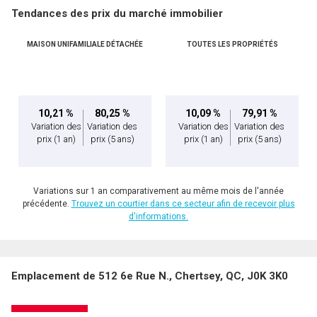
Tendances des prix du marché immobilier
MAISON UNIFAMILIALE DÉTACHÉE
TOUTES LES PROPRIÉTÉS
En cliquant sur le bouton « soumettre », vous consentez à nos conditions d'utilisation et
vous nous fournissez l'autorisation écrite de communiquer avec vous.
10,21 %
80,25 %
10,09 %
79,91 %
Variation des
Variation des
Variation des
Variation des
prix
(1 an)
prix
(5 ans)
prix
(1 an)
prix
(5 ans)
Variations sur 1 an comparativement au même mois de l'année
précédente.
Trouvez un courtier dans ce secteur afin de recevoir plus
d'informations.
Emplacement de 512 6e Rue N., Chertsey, QC, J0K 3K0