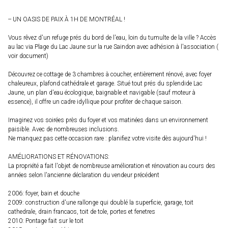
-- UN OASIS DE PAIX À 1H DE MONTRÉAL !
Vous rêvez d'un refuge prés du bord de l'eau, loin du tumulte de la ville ? Accès
au lac via Plage du Lac Jaune sur la rue Saindon avec adhésion à l'association (
voir document)
Découvrez ce cottage de 3 chambres à coucher, entièrement rénové, avec foyer
chaleureux, plafond cathédrale et garage. Situé tout prés du splendide Lac
Jaune, un plan d'eau écologique, baignable et navigable (sauf moteur à
essence), il offre un cadre idyllique pour profiter de chaque saison.
Imaginez vos soirées près du foyer et vos matinées dans un environnement
paisible. Avec de nombreuses inclusions.
Ne manquez pas cette occasion rare : planifiez votre visite dès aujourd'hui !
AMÉLIORATIONS ET RÉNOVATIONS:
La propriété a fait l'objet de nombreuse amélioration et rénovation au cours des
années selon l'ancienne déclaration du vendeur précédent
2006: foyer, bain et douche
2009: construction d'une rallonge qui doublé la superficie, garage, toit
cathedrale, drain francaos, toit de tole, portes et fenetres
2010: Pontage fait sur le toit