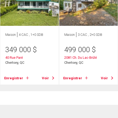
Maison
4 CAC , 1+0 SDB
Maison
3 CAC , 2+0 SDB
349 000
$
499 000
$
40 Rue Paré
2081 Ch. Du Lac-Brûlé
Chertsey, QC
Chertsey, QC
Enregistrer
Voir
Enregistrer
Voir