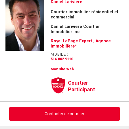
Demander des infos sur cette inscription
Daniel Lariviere
Courtier immobilier résidentiel et
Prénom
commercial
et
Nom
Daniel Lariviere Courtier
Courriel
Immobilier Inc.
Royal LePage Expert , Agence
Téléphone
immobilière*
(Optionnel)
MOBILE :
Message
514.802.9110
Mon site Web
Courtier
Participant
Contacter ce courtier