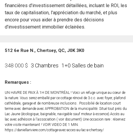
financières d'investissement détaillées, incluant le ROI, les
taux de capitalisation, l'appréciation du marché, et plus
encore pour vous aider à prendre des décisions
d'investissement immobilier éclairées.
512 6e Rue N., Chertsey, QC, J0K 3K0
3 Chambres
1+0 Salles de bain
348 000
$
Remarques :
UN HAVRE DE PAIX À 1H DE MONTRÉAL ! Voici un refuge unique au coeur de
la nature. Vous serez emballé par ce cottage rénové de 3 c.c. avec foyer, plafond
cathédrale, garage et de nombreuse inclusions . Possibilié de location court
terme avec demande avec APPROBATION de la municipalité. Situé tout prés du
Lac Jaune (écologique, baignable, navigable sauf moteur à essence).Accès au
lac avec adhésion à l'association ( voir document) Une occasion rare : réservez
votre visite maintenant ! VOIR VIDEO DE 1 MIN.
https://daniellariviere.com/cottage-avec-acces-au-lac-a-chertsey/