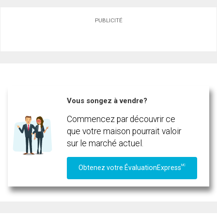
Demander des infos sur cette inscription
PUBLICITÉ
Prénom
En cliquant sur le bouton « soumettre », vous consentez à nos conditions d'utilisation et
et
vous nous fournissez l'autorisation écrite de communiquer avec vous.
Nom
Courriel
Téléphone
(Optionnel)
Vous songez à vendre?
Message
Commencez par découvrir ce
que votre maison pourrait valoir
sur le marché actuel.
MC
Obtenez votre ÉvaluationExpress