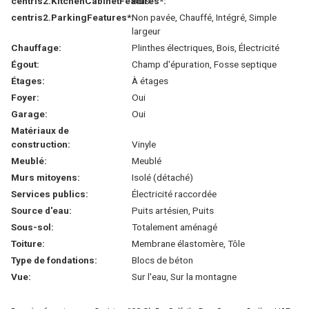
centris2.KitchenCabinetFeatures*:
Bois
centris2.ParkingFeatures*:
Non pavée, Chauffé, Intégré, Simple
largeur
Chauffage:
Plinthes électriques, Bois, Électricité
Égout:
Champ d'épuration, Fosse septique
Étages:
À étages
Foyer:
Oui
Garage:
Oui
Matériaux de
construction:
Vinyle
Meublé:
Meublé
Murs mitoyens:
Isolé (détaché)
Services publics:
Électricité raccordée
Source d'eau:
Puits artésien, Puits
Sous-sol:
Totalement aménagé
Toiture:
Membrane élastomère, Tôle
Type de fondations:
Blocs de béton
Vue:
Sur l'eau, Sur la montagne