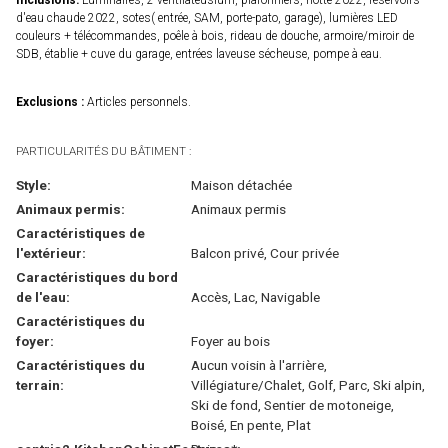
Inclusions:
Luminaires, 2 ventilateuslum, plafonniers, hotte 2022, réservoirs
d'eau chaude 2022, sotes( entrée, SAM, porte-pato, garage), lumières LED
couleurs + télécommandes, poêle à bois, rideau de douche, armoire/miroir de
SDB, établie + cuve du garage, entrées laveuse sécheuse, pompe à eau.
Exclusions :
Articles personnels.
PARTICULARITÉS DU BÂTIMENT :
Style:
Maison détachée
Animaux permis:
Animaux permis
Caractéristiques de
l'extérieur:
Balcon privé, Cour privée
Caractéristiques du bord
de l'eau:
Accès, Lac, Navigable
Caractéristiques du
foyer:
Foyer au bois
Caractéristiques du
Aucun voisin à l'arrière,
terrain:
Villégiature/Chalet, Golf, Parc, Ski alpin,
Ski de fond, Sentier de motoneige,
Boisé, En pente, Plat