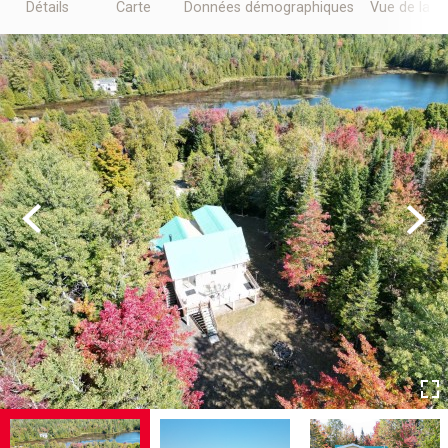
Détails
Carte
Données démographiques
Vue de la r
Previous
Next