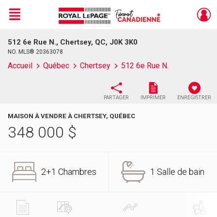
Menu
512 6e Rue N., Chertsey, QC, J0K 3K0
Live
En Direct
NO. MLS® 20363078
Accueil
Québec
Chertsey
512 6e Rue N.
PARTAGER
IMPRIMER
ENREGISTRER
MAISON À VENDRE À CHERTSEY, QUÉBEC
348 000
$
2+1 Chambres
1 Salle de bain