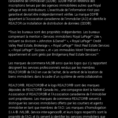
canadienne de l’immobilier (SDD®). SDD® met en référence des
inscriptions tenues par des agences immobilières autres que Royal
LePage et ses distributeurs. L'exactitude de l'information n'est pas
garantie et devrait être indépendamment vérifiée. La marque DDF®
appartient à l'Association canadienne de l’immobilier (ACI) et identifie le
REALTOR.ca Installation de distribution de données (SDD®).
*Tous les bureaux sont des propriétés indépendantes. Les bureaux
comprenant la mention « Services immobiliers Royal LePage
MD
Ltée »,
incluant sa division « Johnston & Daniel
MD
», « Royal LePage
MD
Credit
Valley Real Estate, Brokerage », « Royal LePage
MD
West Real Estate Services
», « Royal LePage
MD
Sussex », et « Les immeubles Mont-Tremblant »
appartiennent et sont gérés par Bridgemarq Real Estate Services
MD
.
Les marques de commerce MLS® ainsi que les logos qui s'y rapportent
désignent les services professionnels rendus par les membres
REALTORS® de l'ACI en vue de l'achat, de la vente et de la location de
biens immobiliers dans le cadre d'un système de vente collaborative.
REALTOR®, REALTORS® et le logo REALTOR® sont des marques
déposées de REALTOR® Canada Inc., une compagnie dont la National
Association of REALTORS® et l'Association canadienne de l’immobilier
sont propriétaires. Les marques de commerce REALTOR® servent à
distinguer les services immobiliers offerts par les courtiers et agents
immobilier en tant que membres de l'ACI. Les marques d'homologation
S.I.A.® /MLS®, Service inter-agences®, et leurs logos respectifs sont la
propriété de l'ACI, et ils servent à identifier les services immobiliers que