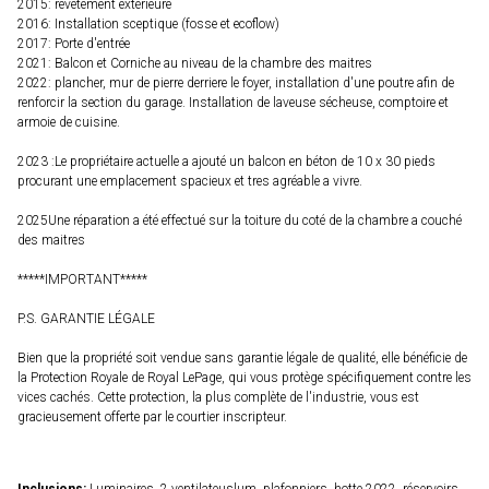
2015: revetement extérieure
2016: Installation sceptique (fosse et ecoflow)
2017: Porte d'entrée
2021: Balcon et Corniche au niveau de la chambre des maitres
2022: plancher, mur de pierre derriere le foyer, installation d'une poutre afin de
renforcir la section du garage. Installation de laveuse sécheuse, comptoire et
armoie de cuisine.
2023 :Le propriétaire actuelle a ajouté un balcon en béton de 10 x 30 pieds
procurant une emplacement spacieux et tres agréable a vivre.
2025Une réparation a été effectué sur la toiture du coté de la chambre a couché
des maitres
*****IMPORTANT*****
P.S. GARANTIE LÉGALE
Bien que la propriété soit vendue sans garantie légale de qualité, elle bénéficie de
la Protection Royale de Royal LePage, qui vous protège spécifiquement contre les
vices cachés. Cette protection, la plus complète de l'industrie, vous est
gracieusement offerte par le courtier inscripteur.